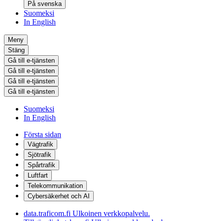
På svenska
Suomeksi
In English
Meny
Stäng
Gå till e-tjänsten
Gå till e-tjänsten
Gå till e-tjänsten
Gå till e-tjänsten
Suomeksi
In English
Första sidan
Vägtrafik
Sjötrafik
Spårtrafik
Luftfart
Telekommunikation
Cybersäkerhet och AI
data.traficom.fi
Ulkoinen verkkopalvelu.