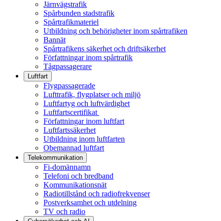
Järnvägstrafik
Spårbunden stadstrafik
Spårtrafikmateriel
Utbildning och behörigheter inom spårtrafiken
Bannät
Spårtrafikens säkerhet och driftsäkerhet
Författningar inom spårtrafik
Tågpassagerare
Luftfart
Flygpassagerade
Lufttrafik, flygplatser och miljö
Luftfartyg och luftvärdighet
Luftfartscertifikat
Författningar inom luftfart
Luftfartssäkerhet
Utbildning inom luftfarten
Obemannad luftfart
Telekommunikation
Fi-domännamn
Telefoni och bredband
Kommunikationsnät
Radiotillstånd och radiofrekvenser
Postverksamhet och utdelning
TV och radio