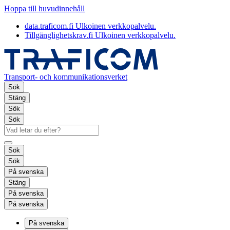
Hoppa till huvudinnehåll
data.traficom.fi
Ulkoinen verkkopalvelu.
Tillgänglighetskrav.fi
Ulkoinen verkkopalvelu.
Transport- och kommunikationsverket
Sök
Stäng
Sök
Sök
Sök
Sök
På svenska
Stäng
På svenska
På svenska
På svenska