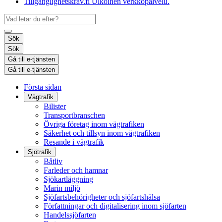
Tillgänglighetskrav.fi
Ulkoinen verkkopalvelu.
Sök
Sök
Gå till e-tjänsten
Gå till e-tjänsten
Första sidan
Vägtrafik
Bilister
Transportbranschen
Övriga företag inom vägtrafiken
Säkerhet och tillsyn inom vägtrafiken
Resande i vägtrafik
Sjötrafik
Båtliv
Farleder och hamnar
Sjökartläggning
Marin miljö
Sjöfartsbehörigheter och sjöfartshälsa
Författningar och digitalisering inom sjöfarten
Handelssjöfarten