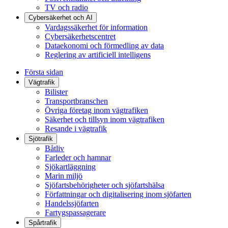
TV och radio
Cybersäkerhet och AI
Vardagssäkerhet för information
Cybersäkerhetscentret
Dataekonomi och förmedling av data
Reglering av artificiell intelligens
Första sidan
Vägtrafik
Bilister
Transportbranschen
Övriga företag inom vägtrafiken
Säkerhet och tillsyn inom vägtrafiken
Resande i vägtrafik
Sjötrafik
Båtliv
Farleder och hamnar
Sjökartläggning
Marin miljö
Sjöfartsbehörigheter och sjöfartshälsa
Författningar och digitalisering inom sjöfarten
Handelssjöfarten
Fartygspassagerare
Spårtrafik