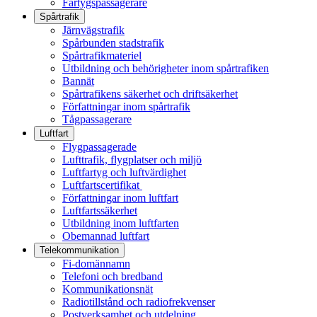
Fartygspassagerare
Spårtrafik
Järnvägstrafik
Spårbunden stadstrafik
Spårtrafikmateriel
Utbildning och behörigheter inom spårtrafiken
Bannät
Spårtrafikens säkerhet och driftsäkerhet
Författningar inom spårtrafik
Tågpassagerare
Luftfart
Flygpassagerade
Lufttrafik, flygplatser och miljö
Luftfartyg och luftvärdighet
Luftfartscertifikat
Författningar inom luftfart
Luftfartssäkerhet
Utbildning inom luftfarten
Obemannad luftfart
Telekommunikation
Fi-domännamn
Telefoni och bredband
Kommunikationsnät
Radiotillstånd och radiofrekvenser
Postverksamhet och utdelning