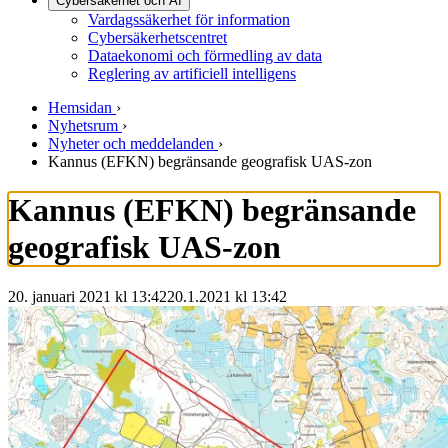
Cybersäkerhet och AI
Vardagssäkerhet för information
Cybersäkerhetscentret
Dataekonomi och förmedling av data
Reglering av artificiell intelligens
Hemsidan
›
Nyhetsrum
›
Nyheter och meddelanden
›
Kannus (EFKN) begränsande geografisk UAS-zon
Kannus (EFKN) begränsande
geografisk UAS-zon
20. januari 2021 kl 13:42
20.1.2021
kl
13:42