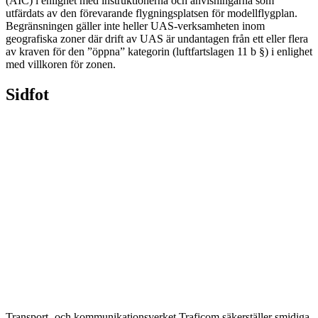
(AIC) i enlighet med instruktionerna och anvisningarna som
utfärdats av den förevarande flygningsplatsen för modellflygplan.
Begränsningen gäller inte heller UAS-verksamheten inom
geografiska zoner där drift av UAS är undantagen från ett eller flera
av kraven för den ”öppna” kategorin (luftfartslagen 11 b §) i enlighet
med villkoren för zonen.
Sidfot
Transport- och kommunikationsverket Traficom säkerställer smidiga,