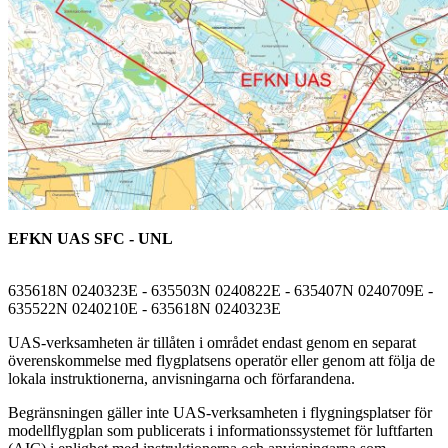
EFKN UAS SFC - UNL
635618N 0240323E - 635503N 0240822E - 635407N 0240709E -
635522N 0240210E - 635618N 0240323E
UAS-verksamheten är tillåten i området endast genom en separat
överenskommelse med flygplatsens operatör eller genom att följa de
lokala instruktionerna, anvisningarna och förfarandena.
Begränsningen gäller inte UAS-verksamheten i flygningsplatser för
modellflygplan som publicerats i informationssystemet för luftfarten