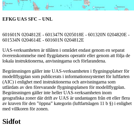
EFKG UAS SFC – UNL
601601N 0204812E - 601347N 0205018E - 601320N 0204820E -
601534N 0204614E - 601601N 0204812E
UAS-verksamheten är tillåten i området endast genom en separat
överenskommelse med flygplatsens operatör eller genom att följa de
lokala instruktionerna, anvisningarna och förfarandena.
Begränsningen gäller inte UAS-verksamheten i flygningsplatser för
modellflygplan som publicerats i informationssystemet för luftfarten
(AIC) i enlighet med instruktionerna och anvisningarna som
utfärdats av den förevarande flygningsplatsen för modellflygplan.
Begränsningen gäller inte heller UAS-verksamheten inom
geografiska zoner där drift av UAS är undantagen från ett eller flera
av kraven för den ”öppna” kategorin (luftfartslagen 11 b §) i enlighet
med villkoren för zonen.
Sidfot