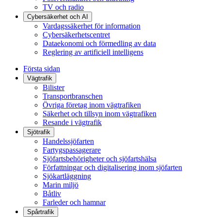
TV och radio
Cybersäkerhet och AI
Vardagssäkerhet för information
Cybersäkerhetscentret
Dataekonomi och förmedling av data
Reglering av artificiell intelligens
Första sidan
Vägtrafik
Bilister
Transportbranschen
Övriga företag inom vägtrafiken
Säkerhet och tillsyn inom vägtrafiken
Resande i vägtrafik
Sjötrafik
Handelssjöfarten
Fartygspassagerare
Sjöfartsbehörigheter och sjöfartshälsa
Författningar och digitalisering inom sjöfarten
Sjökartläggning
Marin miljö
Båtliv
Farleder och hamnar
Spårtrafik