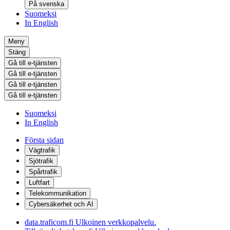
På svenska
Suomeksi
In English
Meny
Stäng
Gå till e-tjänsten
Gå till e-tjänsten
Gå till e-tjänsten
Gå till e-tjänsten
Suomeksi
In English
Första sidan
Vägtrafik
Sjötrafik
Spårtrafik
Luftfart
Telekommunikation
Cybersäkerhet och AI
data.traficom.fi
Ulkoinen verkkopalvelu.