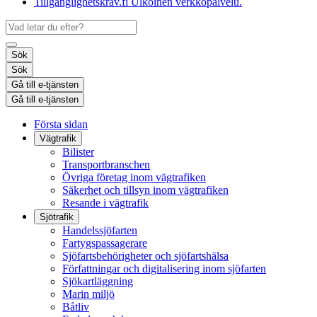
Tillgänglighetskrav.fi
Ulkoinen verkkopalvelu.
Sök
Sök
Gå till e-tjänsten
Gå till e-tjänsten
Första sidan
Vägtrafik
Bilister
Transportbranschen
Övriga företag inom vägtrafiken
Säkerhet och tillsyn inom vägtrafiken
Resande i vägtrafik
Sjötrafik
Handelssjöfarten
Fartygspassagerare
Sjöfartsbehörigheter och sjöfartshälsa
Författningar och digitalisering inom sjöfarten
Sjökartläggning
Marin miljö
Båtliv