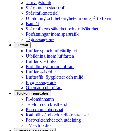
Järnvägstrafik
Spårbunden stadstrafik
Spårtrafikmateriel
Utbildning och behörigheter inom spårtrafiken
Bannät
Spårtrafikens säkerhet och driftsäkerhet
Författningar inom spårtrafik
Tågpassagerare
Luftfart
Luftfartyg och luftvärdighet
Utbildning inom luftfarten
Luftfartscertifikat
Författningar inom luftfart
Luftfartssäkerhet
Lufttrafik, flygplatser och miljö
Flygpassagerade
Obemannad luftfart
Telekommunikation
Fi-domännamn
Telefoni och bredband
Kommunikationsnät
Radiotillstånd och radiofrekvenser
Postverksamhet och utdelning
TV och radio