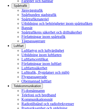
Farleder och hamnar
Spårtrafik
Järnvägstrafik
Spårbunden stadstrafik
Spårtrafikmateriel
Utbildning och behörigheter inom spårtrafiken
Bannät
Spårtrafikens säkerhet och driftsäkerhet
Författningar inom spårtrafik
Tågpassagerare
Luftfart
Luftfartyg och luftvärdighet
Utbildning inom luftfarten
Luftfartscertifikat
Författningar inom luftfart
Luftfartssäkerhet
Lufttrafik, flygplatser och miljö
Flygpassagerade
Obemannad luftfart
Telekommunikation
Fi-domännamn
Telefoni och bredband
Kommunikationsnät
Radiotillstånd och radiofrekvenser
Postverksamhet och utdelning