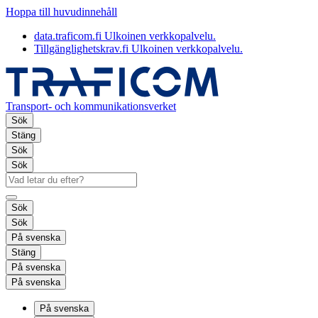
Hoppa till huvudinnehåll
data.traficom.fi
Ulkoinen verkkopalvelu.
Tillgänglighetskrav.fi
Ulkoinen verkkopalvelu.
Transport- och kommunikationsverket
Sök
Stäng
Sök
Sök
Sök
Sök
På svenska
Stäng
På svenska
På svenska
På svenska