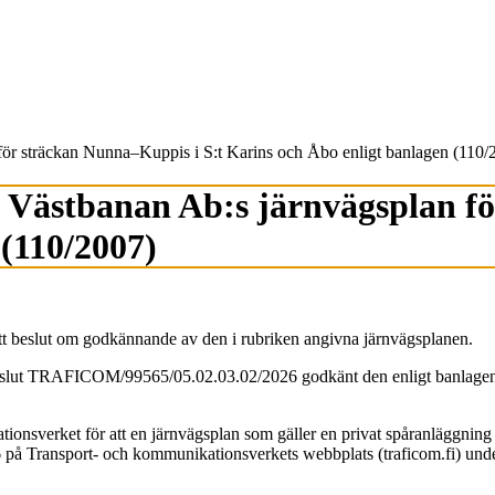
r sträckan Nunna–Kuppis i S:t Karins och Åbo enligt banlagen (110/
Västbanan Ab:s järnvägsplan fö
 (110/2007)
tt beslut om godkännande av den i rubriken angivna järnvägsplanen.
eslut TRAFICOM/99565/05.02.03.02/2026 godkänt den enligt banlagen 
onsverket för att en järnvägsplan som gäller en privat spåranläggning h
6
på Transport- och kommunikationsverkets webbplats (traficom.fi) unde