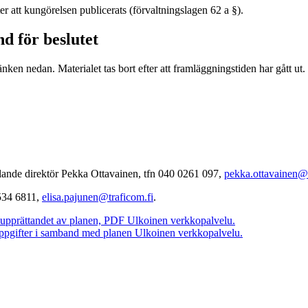
er att kungörelsen publicerats (förvaltningslagen 62 a §).
nd för beslutet
änken nedan. Materialet tas bort efter att framläggningstiden har gått ut.
lande direktör Pekka Ottavainen, tfn 040 0261 097,
pekka.ottavainen@l
 534 6811,
elisa.pajunen@traficom.fi
.
upprättandet av planen, PDF
Ulkoinen verkkopalvelu.
ppgifter i samband med planen
Ulkoinen verkkopalvelu.