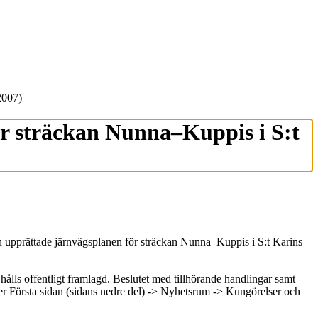
2007)
r sträckan Nunna–Kuppis i S:t
upprättade järnvägsplanen för sträckan Nunna–Kuppis i S:t Karins
ålls offentligt framlagd. Beslutet med tillhörande handlingar samt
r Första sidan (sidans nedre del) -> Nyhetsrum -> Kungörelser och