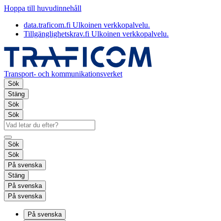
Hoppa till huvudinnehåll
data.traficom.fi
Ulkoinen verkkopalvelu.
Tillgänglighetskrav.fi
Ulkoinen verkkopalvelu.
Transport- och kommunikationsverket
Sök
Stäng
Sök
Sök
Sök
Sök
På svenska
Stäng
På svenska
På svenska
På svenska