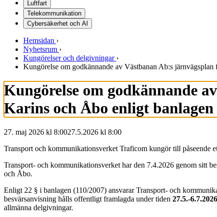
Luftfart
Telekommunikation
Cybersäkerhet och AI
Hemsidan
›
Nyhetsrum
›
Kungörelser och delgivningar
›
Kungörelse om godkännande av Västbanan Ab:s järnvägsplan fö
Kungörelse om godkännande av 
Karins och Åbo enligt banlagen
27. maj 2026 kl 8:00
27.5.2026
kl
8:00
Transport och kommunikationsverket Traficom kungör till påseende e
Transport- och kommunikationsverket har den 7.4.2026 genom sitt b
och Åbo.
Enligt 22 § i banlagen (110/2007) ansvarar Transport- och kommunikati
besvärsanvisning hålls offentligt framlagda under tiden
27.5.-6.7.202
allmänna delgivningar.