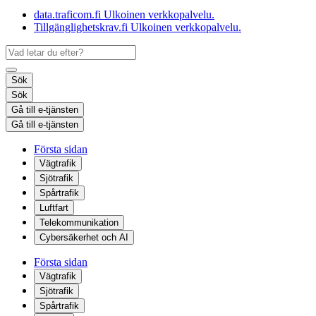
data.traficom.fi
Ulkoinen verkkopalvelu.
Tillgänglighetskrav.fi
Ulkoinen verkkopalvelu.
Sök
Sök
Gå till e-tjänsten
Gå till e-tjänsten
Första sidan
Vägtrafik
Sjötrafik
Spårtrafik
Luftfart
Telekommunikation
Cybersäkerhet och AI
Första sidan
Vägtrafik
Sjötrafik
Spårtrafik