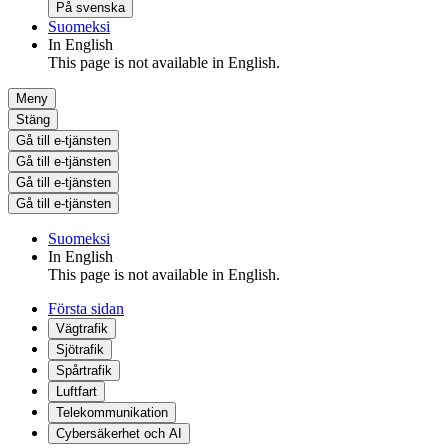
På svenska
Suomeksi
In English
This page is not available in English.
Meny
Stäng
Gå till e-tjänsten
Gå till e-tjänsten
Gå till e-tjänsten
Gå till e-tjänsten
Suomeksi
In English
This page is not available in English.
Första sidan
Vägtrafik
Sjötrafik
Spårtrafik
Luftfart
Telekommunikation
Cybersäkerhet och AI