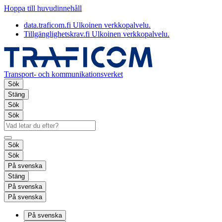
Hoppa till huvudinnehåll
data.traficom.fi
Ulkoinen verkkopalvelu.
Tillgänglighetskrav.fi
Ulkoinen verkkopalvelu.
Transport- och kommunikationsverket
Sök
Stäng
Sök
Sök
Sök
Sök
På svenska
Stäng
På svenska
På svenska
På svenska