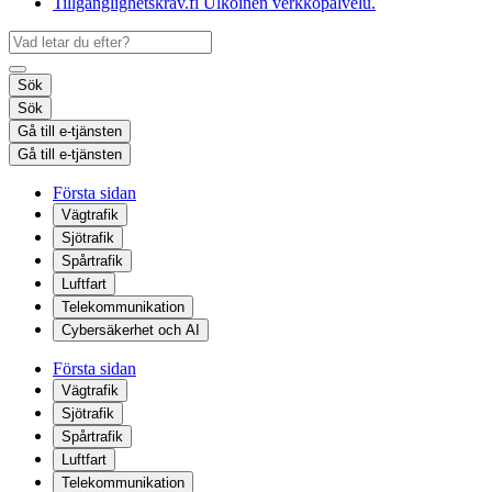
Tillgänglighetskrav.fi
Ulkoinen verkkopalvelu.
Sök
Sök
Gå till e-tjänsten
Gå till e-tjänsten
Första sidan
Vägtrafik
Sjötrafik
Spårtrafik
Luftfart
Telekommunikation
Cybersäkerhet och AI
Första sidan
Vägtrafik
Sjötrafik
Spårtrafik
Luftfart
Telekommunikation