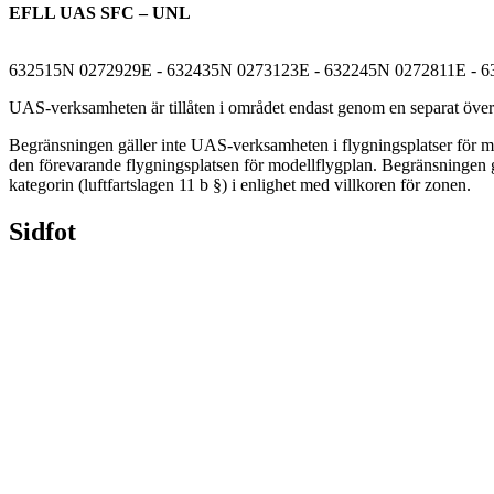
EFLL UAS SFC – UNL
632515N 0272929E - 632435N 0273123E - 632245N 0272811E - 
UAS-verksamheten är tillåten i området endast genom en separat övere
Begränsningen gäller inte UAS-verksamheten i flygningsplatser för mod
den förevarande flygningsplatsen för modellflygplan. Begränsningen g
kategorin (luftfartslagen 11 b §) i enlighet med villkoren för zonen.
Sidfot