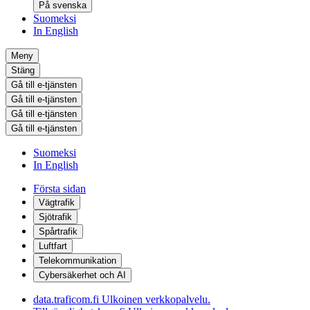
På svenska
Suomeksi
In English
Meny
Stäng
Gå till e-tjänsten
Gå till e-tjänsten
Gå till e-tjänsten
Gå till e-tjänsten
Suomeksi
In English
Första sidan
Vägtrafik
Sjötrafik
Spårtrafik
Luftfart
Telekommunikation
Cybersäkerhet och AI
data.traficom.fi
Ulkoinen verkkopalvelu.