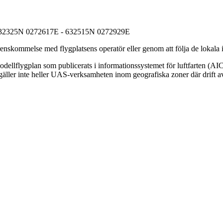
632325N 0272617E - 632515N 0272929E
nskommelse med flygplatsens operatör eller genom att följa de lokala i
ellflygplan som publicerats i informationssystemet för luftfarten (AIC
äller inte heller UAS-verksamheten inom geografiska zoner där drift av