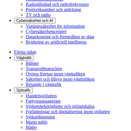
Radiotillstånd och radiofrekvenser
Postverksamhet och utdelning
TV och radio
Cybersäkerhet och AI
Vardagssäkerhet för information
Cybersäkerhetscentret
Dataekonomi och förmedling av data
Reglering av artificiell intelligens
Första sidan
Vägtrafik
Bilister
Transportbranschen
Övriga företag inom vägtrafiken
Säkerhet och tillsyn inom vägtrafiken
Resande i vägtrafik
Sjötrafik
Handelssjöfarten
Fartygspassagerare
Sjöfartsbehörigheter och sjöfartshälsa
Författningar och digitalisering inom sjöfarten
Sjökartläggning
Marin miljö
Båtliv