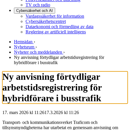
TV och radio
Cybersäkerhet och AI
Vardagssäkerhet för information
Cybersäkerhetscentret
Dataekonomi och förmedling av data
Reglering av artificiell intelligens
Hemsidan
›
Nyhetsrum
›
Nyheter och meddelanden
›
Ny anvisning förtydligar arbetstidsregistrering för
hybridförare i busstrafik
Ny anvisning förtydligar
arbetstidsregistrering för
hybridförare i busstrafik
17. mars 2026 kl 11:26
17.3.2026
kl
11:26
Transport- och kommunikationsverket Traficom och
tillsynsmyndigheterna har utarbetat en gemensam anvisning om