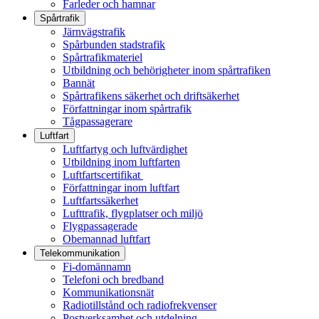
Farleder och hamnar
Spårtrafik
Järnvägstrafik
Spårbunden stadstrafik
Spårtrafikmateriel
Utbildning och behörigheter inom spårtrafiken
Bannät
Spårtrafikens säkerhet och driftsäkerhet
Författningar inom spårtrafik
Tågpassagerare
Luftfart
Luftfartyg och luftvärdighet
Utbildning inom luftfarten
Luftfartscertifikat
Författningar inom luftfart
Luftfartssäkerhet
Lufttrafik, flygplatser och miljö
Flygpassagerade
Obemannad luftfart
Telekommunikation
Fi-domännamn
Telefoni och bredband
Kommunikationsnät
Radiotillstånd och radiofrekvenser
Postverksamhet och utdelning