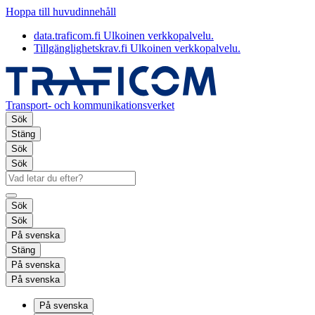
Hoppa till huvudinnehåll
data.traficom.fi
Ulkoinen verkkopalvelu.
Tillgänglighetskrav.fi
Ulkoinen verkkopalvelu.
Transport- och kommunikationsverket
Sök
Stäng
Sök
Sök
Sök
Sök
På svenska
Stäng
På svenska
På svenska
På svenska