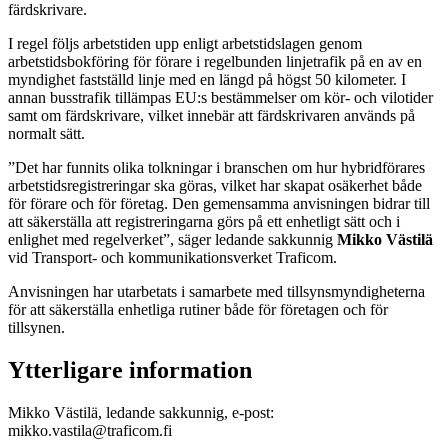
färdskrivare.
I regel följs arbetstiden upp enligt arbetstidslagen genom
arbetstidsbokföring för förare i regelbunden linjetrafik på en av en
myndighet fastställd linje med en längd på högst 50 kilometer. I
annan busstrafik tillämpas EU:s bestämmelser om kör- och vilotider
samt om färdskrivare, vilket innebär att färdskrivaren används på
normalt sätt.
”Det har funnits olika tolkningar i branschen om hur hybridförares
arbetstidsregistreringar ska göras, vilket har skapat osäkerhet både
för förare och för företag. Den gemensamma anvisningen bidrar till
att säkerställa att registreringarna görs på ett enhetligt sätt och i
enlighet med regelverket”, säger ledande sakkunnig
Mikko Västilä
vid Transport- och kommunikationsverket Traficom.
Anvisningen har utarbetats i samarbete med tillsynsmyndigheterna
för att säkerställa enhetliga rutiner både för företagen och för
tillsynen.
Ytterligare information
Mikko Västilä, ledande sakkunnig, e-post:
mikko.vastila@traficom.fi