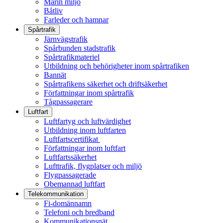
Marin miljö
Båtliv
Farleder och hamnar
Spårtrafik
Järnvägstrafik
Spårbunden stadstrafik
Spårtrafikmateriel
Utbildning och behörigheter inom spårtrafiken
Bannät
Spårtrafikens säkerhet och driftsäkerhet
Författningar inom spårtrafik
Tågpassagerare
Luftfart
Luftfartyg och luftvärdighet
Utbildning inom luftfarten
Luftfartscertifikat
Författningar inom luftfart
Luftfartssäkerhet
Lufttrafik, flygplatser och miljö
Flygpassagerade
Obemannad luftfart
Telekommunikation
Fi-domännamn
Telefoni och bredband
Kommunikationsnät