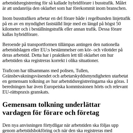
arbetstidsregistrering för så kallade hybridförare i busstrafik. Målet
är att undanröja den oklarhet som har förekommit inom branschen.
Inom busstrafiken arbetar en del förare både i regelbunden linjetrafik
på en av en myndighet fastställd linje med en längd på högst 50
kilometer och i beställningstrafik eller annan trafik. Dessa förare
kallas hybridförare.
Beroende på transportformen tillämpas antingen den nationella
arbetstidslagen eller EU:s bestämmelser om kör- och vilotider på
deras arbetstid. Detta har i praktiken lett till oklarhet om hur
arbetstiden ska registreras korrekt i olika situationer.
Traficom har tillsammans med polisen, Tullen,
Gränsbevakningsväsendet och arbetarskyddsmyndigheten utarbetat
en gemensam tolkning av hur arbetstidsregistreringarna ska göras. I
beredningen har även Europeiska kommissionen hörts och relevant
EU-rättspraxis granskats.
Gemensam tolkning underlättar
vardagen för förare och företag
Den nya anvisningen förtydligar när arbetstiden ska följas upp
genom arbetstidsbokföring och när den ska registreras med