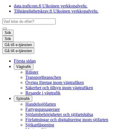
data.traficom.fi
Ulkoinen verkkopalvelu.
Tillgänglighetskrav.fi
Ulkoinen verkkopalvelu.
Sök
Sök
Gå till e-tjänsten
Gå till e-tjänsten
Första sidan
Vägtrafik
Bilister
Transportbranschen
Övriga företag inom vägtrafiken
Säkerhet och tillsyn inom vägtrafiken
Resande i vägtrafik
Sjötrafik
Handelssjöfarten
Fartygspassagerare
Sjöfartsbehörigheter och sjöfartshälsa
Författningar och digitalisering inom sjöfarten
Sjökartläggning