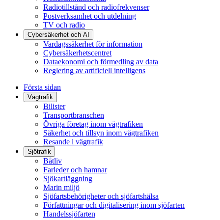
Radiotillstånd och radiofrekvenser
Postverksamhet och utdelning
TV och radio
Cybersäkerhet och AI
Vardagssäkerhet för information
Cybersäkerhetscentret
Dataekonomi och förmedling av data
Reglering av artificiell intelligens
Första sidan
Vägtrafik
Bilister
Transportbranschen
Övriga företag inom vägtrafiken
Säkerhet och tillsyn inom vägtrafiken
Resande i vägtrafik
Sjötrafik
Båtliv
Farleder och hamnar
Sjökartläggning
Marin miljö
Sjöfartsbehörigheter och sjöfartshälsa
Författningar och digitalisering inom sjöfarten
Handelssjöfarten