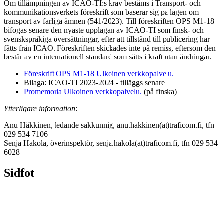
Om tillämpningen av ICAO-TI:s krav bestäms i Transport- och
kommunikationsverkets föreskrift som baserar sig på lagen om
transport av farliga ämnen (541/2023). Till föreskriften OPS M1-18
bifogas senare den nyaste upplagan av ICAO-TI som finsk- och
svenskspråkiga översättningar, efter att tillstånd till publicering har
fåtts från ICAO. Föreskriften skickades inte på remiss, eftersom den
består av en internationell standard som sätts i kraft utan ändringar.
Föreskrift OPS M1-18
Ulkoinen verkkopalvelu.
Bilaga: ICAO-TI 2023-2024 - tilläggs senare
Promemoria
Ulkoinen verkkopalvelu.
(på finska)
Ytterligare information
:
Anu Häkkinen, ledande sakkunnig, anu.hakkinen(at)traficom.fi, tfn
029 534 7106
Senja Hakola, överinspektör, senja.hakola(at)traficom.fi, tfn 029 534
6028
Sidfot