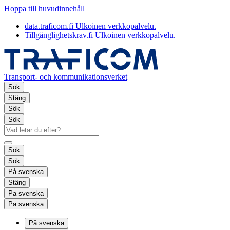
Hoppa till huvudinnehåll
data.traficom.fi
Ulkoinen verkkopalvelu.
Tillgänglighetskrav.fi
Ulkoinen verkkopalvelu.
Transport- och kommunikationsverket
Sök
Stäng
Sök
Sök
Sök
Sök
På svenska
Stäng
På svenska
På svenska
På svenska