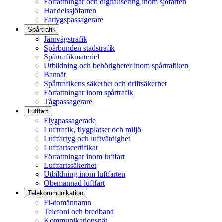
Författningar och digitalisering inom sjöfarten
Handelssjöfarten
Fartygspassagerare
Spårtrafik
Järnvägstrafik
Spårbunden stadstrafik
Spårtrafikmateriel
Utbildning och behörigheter inom spårtrafiken
Bannät
Spårtrafikens säkerhet och driftsäkerhet
Författningar inom spårtrafik
Tågpassagerare
Luftfart
Flygpassagerade
Lufttrafik, flygplatser och miljö
Luftfartyg och luftvärdighet
Luftfartscertifikat
Författningar inom luftfart
Luftfartssäkerhet
Utbildning inom luftfarten
Obemannad luftfart
Telekommunikation
Fi-domännamn
Telefoni och bredband
Kommunikationsnät