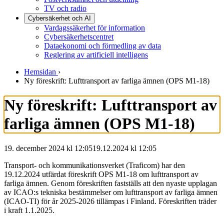
TV och radio
Cybersäkerhet och AI
Vardagssäkerhet för information
Cybersäkerhetscentret
Dataekonomi och förmedling av data
Reglering av artificiell intelligens
Hemsidan
›
Ny föreskrift: Lufttransport av farliga ämnen (OPS M1-18)
Ny föreskrift: Lufttransport av
farliga ämnen (OPS M1-18)
19. december 2024 kl 12:05
19.12.2024
kl
12:05
Transport- och kommunikationsverket (Traficom) har den
19.12.2024 utfärdat föreskrift OPS M1-18 om lufttransport av
farliga ämnen. Genom föreskriften fastställs att den nyaste upplagan
av ICAO:s tekniska bestämmelser om lufttransport av farliga ämnen
(ICAO-TI) för år 2025-2026 tillämpas i Finland. Föreskriften träder
i kraft 1.1.2025.