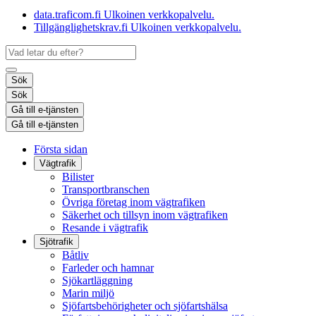
data.traficom.fi
Ulkoinen verkkopalvelu.
Tillgänglighetskrav.fi
Ulkoinen verkkopalvelu.
Sök
Sök
Gå till e-tjänsten
Gå till e-tjänsten
Första sidan
Vägtrafik
Bilister
Transportbranschen
Övriga företag inom vägtrafiken
Säkerhet och tillsyn inom vägtrafiken
Resande i vägtrafik
Sjötrafik
Båtliv
Farleder och hamnar
Sjökartläggning
Marin miljö
Sjöfartsbehörigheter och sjöfartshälsa