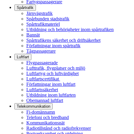
Fartygspassagerare
Spårtrafik
Järnvägstrafik
Spårbunden stadstrafik
Spårtrafikmateriel
Utbildning och behörigheter inom spårtrafiken
Bannät
Spårtrafikens säkerhet och driftsäkerhet
Författningar inom spårtrafik
Tågpassagerare
Luftfart
Flygpassagerade
Lufttrafik, flygplatser och miljö
Luftfartyg och luftvärdighet
Luftfartscertifikat
Författningar inom luftfart
Luftfartssäkerhet
Utbildning inom luftfarten
Obemannad luftfart
Telekommunikation
Fi-domännamn
Telefoni och bredband
Kommunikationsnät
Radiotillstånd och radiofrekvenser
Postverksamhet och utdelning