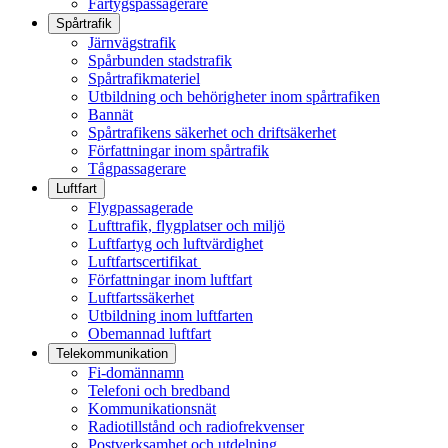
Fartygspassagerare
Spårtrafik
Järnvägstrafik
Spårbunden stadstrafik
Spårtrafikmateriel
Utbildning och behörigheter inom spårtrafiken
Bannät
Spårtrafikens säkerhet och driftsäkerhet
Författningar inom spårtrafik
Tågpassagerare
Luftfart
Flygpassagerade
Lufttrafik, flygplatser och miljö
Luftfartyg och luftvärdighet
Luftfartscertifikat
Författningar inom luftfart
Luftfartssäkerhet
Utbildning inom luftfarten
Obemannad luftfart
Telekommunikation
Fi-domännamn
Telefoni och bredband
Kommunikationsnät
Radiotillstånd och radiofrekvenser
Postverksamhet och utdelning