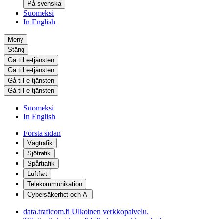
På svenska
Suomeksi
In English
Meny
Stäng
Gå till e-tjänsten
Gå till e-tjänsten
Gå till e-tjänsten
Gå till e-tjänsten
Suomeksi
In English
Första sidan
Vägtrafik
Sjötrafik
Spårtrafik
Luftfart
Telekommunikation
Cybersäkerhet och AI
data.traficom.fi
Ulkoinen verkkopalvelu.