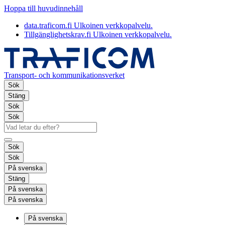
Hoppa till huvudinnehåll
data.traficom.fi
Ulkoinen verkkopalvelu.
Tillgänglighetskrav.fi
Ulkoinen verkkopalvelu.
Transport- och kommunikationsverket
Sök
Stäng
Sök
Sök
Sök
Sök
På svenska
Stäng
På svenska
På svenska
På svenska