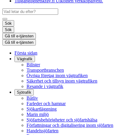
Tillgänglighetskrav.fi
Ulkoinen verkkopalvelu.
Sök
Sök
Gå till e-tjänsten
Gå till e-tjänsten
Första sidan
Vägtrafik
Bilister
Transportbranschen
Övriga företag inom vägtrafiken
Säkerhet och tillsyn inom vägtrafiken
Resande i vägtrafik
Sjötrafik
Båtliv
Farleder och hamnar
Sjökartläggning
Marin miljö
Sjöfartsbehörigheter och sjöfartshälsa
Författningar och digitalisering inom sjöfarten
Handelssjöfarten