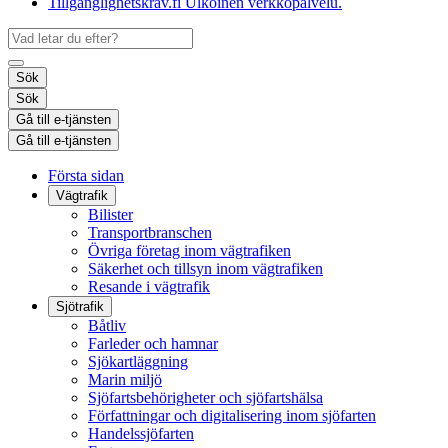
Tillgänglighetskrav.fi
Ulkoinen verkkopalvelu.
Sök
Sök
Gå till e-tjänsten
Gå till e-tjänsten
Första sidan
Vägtrafik
Bilister
Transportbranschen
Övriga företag inom vägtrafiken
Säkerhet och tillsyn inom vägtrafiken
Resande i vägtrafik
Sjötrafik
Båtliv
Farleder och hamnar
Sjökartläggning
Marin miljö
Sjöfartsbehörigheter och sjöfartshälsa
Författningar och digitalisering inom sjöfarten
Handelssjöfarten