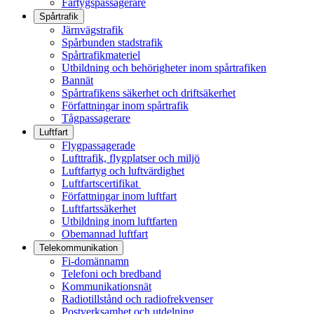
Fartygspassagerare
Spårtrafik
Järnvägstrafik
Spårbunden stadstrafik
Spårtrafikmateriel
Utbildning och behörigheter inom spårtrafiken
Bannät
Spårtrafikens säkerhet och driftsäkerhet
Författningar inom spårtrafik
Tågpassagerare
Luftfart
Flygpassagerade
Lufttrafik, flygplatser och miljö
Luftfartyg och luftvärdighet
Luftfartscertifikat
Författningar inom luftfart
Luftfartssäkerhet
Utbildning inom luftfarten
Obemannad luftfart
Telekommunikation
Fi-domännamn
Telefoni och bredband
Kommunikationsnät
Radiotillstånd och radiofrekvenser
Postverksamhet och utdelning