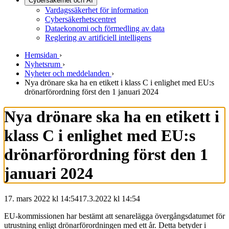
Cybersäkerhet och AI
Vardagssäkerhet för information
Cybersäkerhetscentret
Dataekonomi och förmedling av data
Reglering av artificiell intelligens
Hemsidan
›
Nyhetsrum
›
Nyheter och meddelanden
›
Nya drönare ska ha en etikett i klass C i enlighet med EU:s
drönarförordning först den 1 januari 2024
Nya drönare ska ha en etikett i
klass C i enlighet med EU:s
drönarförordning först den 1
januari 2024
17. mars 2022 kl 14:54
17.3.2022
kl
14:54
EU-kommissionen har bestämt att senarelägga övergångsdatumet för
utrustning enligt drönarförordningen med ett år. Detta betyder i