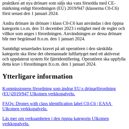
praktiken att nya drönare som säljs ska vara försedda med CE-
märkning enligt förordningen (EU) 2019/947 (klasserna C0-C6)
först senast den 1 januari 2024.
Andra drönare än drönare i klass C0-C6 kan användas i den öppna
kategorin t.o.m. den 31 december 2023 i enlighet med de regler och
villkor som anges i förordningen. Användningen av dessa drönare
blir mer begränsad fr.o.m. den 1 januari 2024.
Samtidigt senarelades kravet på att operatören i den särskilda
kategorin ska förse det obemannade luftfartyget med ett aktiverat
och uppdaterat system för fjärridentifiering. Operatören ska uppfylla
detta krav i förordningen fr.o.m. den 1 januari 2024.
Ytterligare information
Kommissionens förordning som ändrar EU:s drönarförordning
(EU)2019/947
Ulkoinen verkkopalvelu.
FAQs: Drones with class identification label C0-C6 | EASA
Ulkoinen verkkopalvelu.
Läs mer om verksamheten i den öppna kategorin
Ulkoinen
verkkopalvelu.