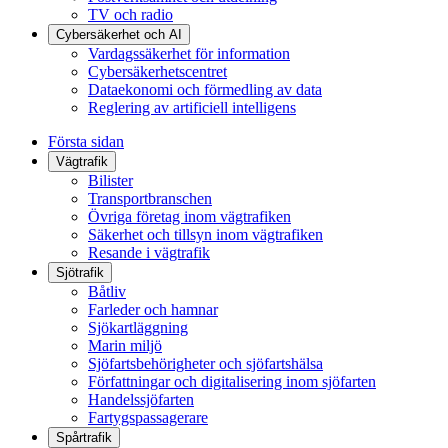
TV och radio
Cybersäkerhet och AI
Vardagssäkerhet för information
Cybersäkerhetscentret
Dataekonomi och förmedling av data
Reglering av artificiell intelligens
Första sidan
Vägtrafik
Bilister
Transportbranschen
Övriga företag inom vägtrafiken
Säkerhet och tillsyn inom vägtrafiken
Resande i vägtrafik
Sjötrafik
Båtliv
Farleder och hamnar
Sjökartläggning
Marin miljö
Sjöfartsbehörigheter och sjöfartshälsa
Författningar och digitalisering inom sjöfarten
Handelssjöfarten
Fartygspassagerare
Spårtrafik