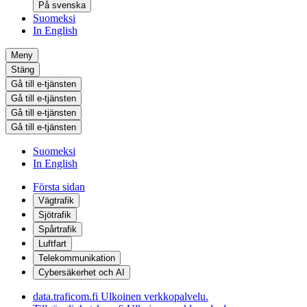
På svenska
Suomeksi
In English
Meny
Stäng
Gå till e-tjänsten
Gå till e-tjänsten
Gå till e-tjänsten
Gå till e-tjänsten
Suomeksi
In English
Första sidan
Vägtrafik
Sjötrafik
Spårtrafik
Luftfart
Telekommunikation
Cybersäkerhet och AI
data.traficom.fi
Ulkoinen verkkopalvelu.