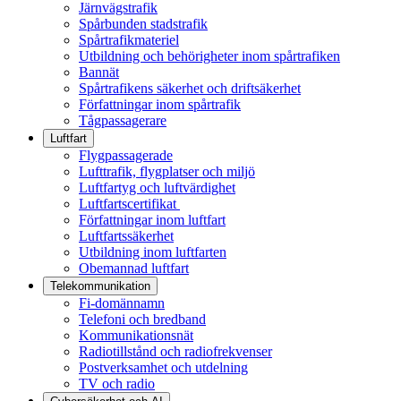
Järnvägstrafik
Spårbunden stadstrafik
Spårtrafikmateriel
Utbildning och behörigheter inom spårtrafiken
Bannät
Spårtrafikens säkerhet och driftsäkerhet
Författningar inom spårtrafik
Tågpassagerare
Luftfart
Flygpassagerade
Lufttrafik, flygplatser och miljö
Luftfartyg och luftvärdighet
Luftfartscertifikat
Författningar inom luftfart
Luftfartssäkerhet
Utbildning inom luftfarten
Obemannad luftfart
Telekommunikation
Fi-domännamn
Telefoni och bredband
Kommunikationsnät
Radiotillstånd och radiofrekvenser
Postverksamhet och utdelning
TV och radio