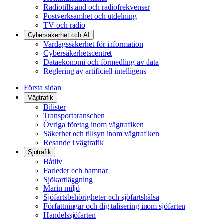
Radiotillstånd och radiofrekvenser
Postverksamhet och utdelning
TV och radio
Cybersäkerhet och AI
Vardagssäkerhet för information
Cybersäkerhetscentret
Dataekonomi och förmedling av data
Reglering av artificiell intelligens
Första sidan
Vägtrafik
Bilister
Transportbranschen
Övriga företag inom vägtrafiken
Säkerhet och tillsyn inom vägtrafiken
Resande i vägtrafik
Sjötrafik
Båtliv
Farleder och hamnar
Sjökartläggning
Marin miljö
Sjöfartsbehörigheter och sjöfartshälsa
Författningar och digitalisering inom sjöfarten
Handelssjöfarten