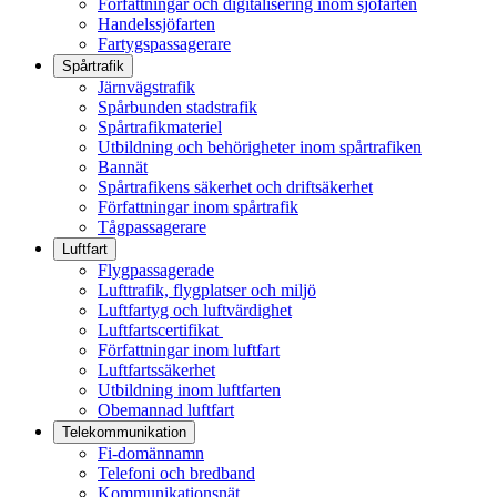
Författningar och digitalisering inom sjöfarten
Handelssjöfarten
Fartygspassagerare
Spårtrafik
Järnvägstrafik
Spårbunden stadstrafik
Spårtrafikmateriel
Utbildning och behörigheter inom spårtrafiken
Bannät
Spårtrafikens säkerhet och driftsäkerhet
Författningar inom spårtrafik
Tågpassagerare
Luftfart
Flygpassagerade
Lufttrafik, flygplatser och miljö
Luftfartyg och luftvärdighet
Luftfartscertifikat
Författningar inom luftfart
Luftfartssäkerhet
Utbildning inom luftfarten
Obemannad luftfart
Telekommunikation
Fi-domännamn
Telefoni och bredband
Kommunikationsnät