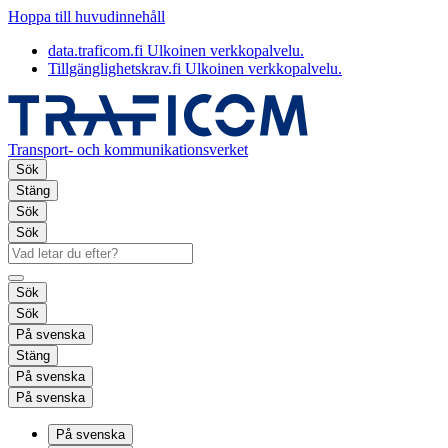
Hoppa till huvudinnehåll
data.traficom.fi
Ulkoinen verkkopalvelu.
Tillgänglighetskrav.fi
Ulkoinen verkkopalvelu.
Transport- och kommunikationsverket
Sök
Stäng
Sök
Sök
Sök
Sök
På svenska
Stäng
På svenska
På svenska
På svenska