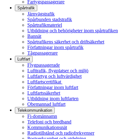
Fartygspassagerare
Spårtrafik
Järnvägstrafik
Spårbunden stadstrafik
Spårtrafikmateriel
Utbildning och behörigheter inom spårtrafiken
Bannät
Spårtrafikens säkerhet och driftsäkerhet
Författningar inom spårtrafik
Tågpassagerare
Luftfart
Flygpassagerade
Lufttrafik, flygplatser och miljö
Luftfartyg och luftvärdighet
Luftfartscertifikat
Författningar inom luftfart
Luftfartssäkerhet
Utbildning inom luftfarten
Obemannad luftfart
Telekommunikation
Fi-domännamn
Telefoni och bredband
Kommunikationsnät
Radiotillstånd och radiofrekvenser
Postverksamhet och utdelning