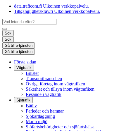
data.traficom.fi
Ulkoinen verkkopalvelu.
Tillgänglighetskrav.fi
Ulkoinen verkkopalvelu.
Sök
Sök
Gå till e-tjänsten
Gå till e-tjänsten
Första sidan
Vägtrafik
Bilister
Transportbranschen
Övriga företag inom vägtrafiken
Säkerhet och tillsyn inom vägtrafiken
Resande i vägtrafik
Sjötrafik
Båtliv
Farleder och hamnar
Sjökartläggning
Marin miljö
Sjöfartsbehörigheter och sjöfartshälsa