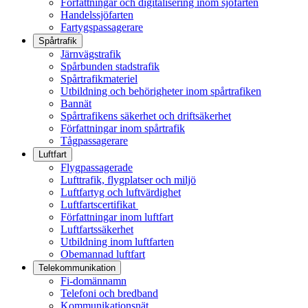
Författningar och digitalisering inom sjöfarten
Handelssjöfarten
Fartygspassagerare
Spårtrafik
Järnvägstrafik
Spårbunden stadstrafik
Spårtrafikmateriel
Utbildning och behörigheter inom spårtrafiken
Bannät
Spårtrafikens säkerhet och driftsäkerhet
Författningar inom spårtrafik
Tågpassagerare
Luftfart
Flygpassagerade
Lufttrafik, flygplatser och miljö
Luftfartyg och luftvärdighet
Luftfartscertifikat
Författningar inom luftfart
Luftfartssäkerhet
Utbildning inom luftfarten
Obemannad luftfart
Telekommunikation
Fi-domännamn
Telefoni och bredband
Kommunikationsnät