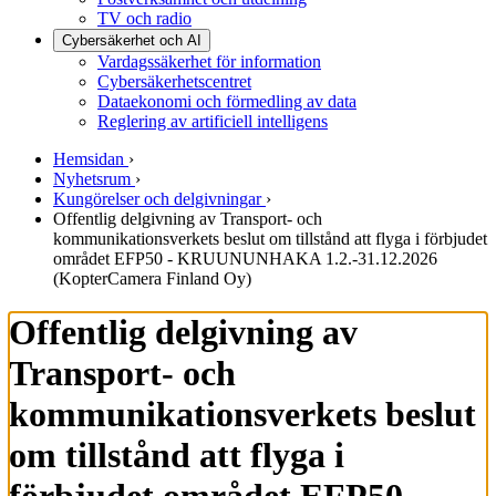
TV och radio
Cybersäkerhet och AI
Vardagssäkerhet för information
Cybersäkerhetscentret
Dataekonomi och förmedling av data
Reglering av artificiell intelligens
Hemsidan
›
Nyhetsrum
›
Kungörelser och delgivningar
›
Offentlig delgivning av Transport- och
kommunikationsverkets beslut om tillstånd att flyga i förbjudet
området EFP50 - KRUUNUNHAKA 1.2.-31.12.2026
(KopterCamera Finland Oy)
Offentlig delgivning av
Transport- och
kommunikationsverkets beslut
om tillstånd att flyga i