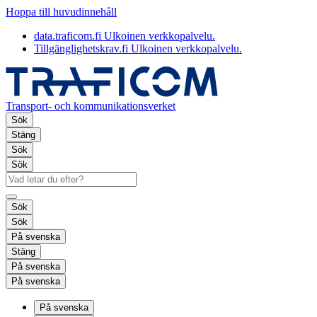
Hoppa till huvudinnehåll
data.traficom.fi
Ulkoinen verkkopalvelu.
Tillgänglighetskrav.fi
Ulkoinen verkkopalvelu.
Transport- och kommunikationsverket
Sök
Stäng
Sök
Sök
Sök
Sök
På svenska
Stäng
På svenska
På svenska
På svenska