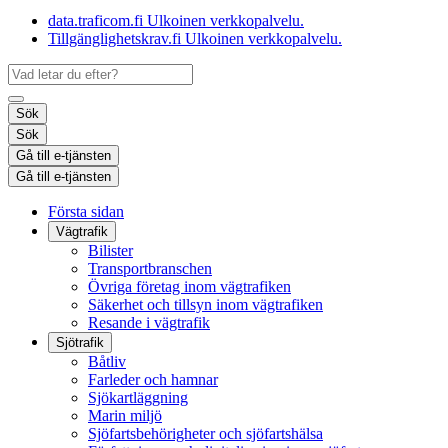
data.traficom.fi
Ulkoinen verkkopalvelu.
Tillgänglighetskrav.fi
Ulkoinen verkkopalvelu.
Sök
Sök
Gå till e-tjänsten
Gå till e-tjänsten
Första sidan
Vägtrafik
Bilister
Transportbranschen
Övriga företag inom vägtrafiken
Säkerhet och tillsyn inom vägtrafiken
Resande i vägtrafik
Sjötrafik
Båtliv
Farleder och hamnar
Sjökartläggning
Marin miljö
Sjöfartsbehörigheter och sjöfartshälsa