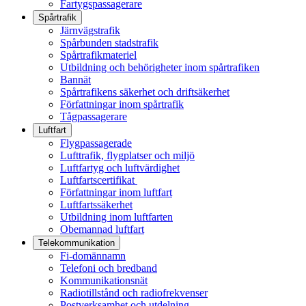
Fartygspassagerare
Spårtrafik
Järnvägstrafik
Spårbunden stadstrafik
Spårtrafikmateriel
Utbildning och behörigheter inom spårtrafiken
Bannät
Spårtrafikens säkerhet och driftsäkerhet
Författningar inom spårtrafik
Tågpassagerare
Luftfart
Flygpassagerade
Lufttrafik, flygplatser och miljö
Luftfartyg och luftvärdighet
Luftfartscertifikat
Författningar inom luftfart
Luftfartssäkerhet
Utbildning inom luftfarten
Obemannad luftfart
Telekommunikation
Fi-domännamn
Telefoni och bredband
Kommunikationsnät
Radiotillstånd och radiofrekvenser
Postverksamhet och utdelning