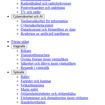
Radiotillstånd och radiofrekvenser
Postverksamhet och utdelning
TV och radio
Cybersäkerhet och AI
Vardagssäkerhet för information
Cybersäkerhetscentret
Dataekonomi och förmedling av data
Reglering av artificiell intelligens
Första sidan
Vägtrafik
Bilister
Transportbranschen
Övriga företag inom vägtrafiken
Säkerhet och tillsyn inom vägtrafiken
Resande i vägtrafik
Sjötrafik
Båtliv
Farleder och hamnar
Sjökartläggning
Marin miljö
Sjöfartsbehörigheter och sjöfartshälsa
Författningar och digitalisering inom sjöfarten
Handelssjöfarten