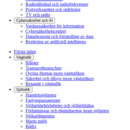
Radiotillstånd och radiofrekvenser
Postverksamhet och utdelning
TV och radio
Cybersäkerhet och AI
Vardagssäkerhet för information
Cybersäkerhetscentret
Dataekonomi och förmedling av data
Reglering av artificiell intelligens
Första sidan
Vägtrafik
Bilister
Transportbranschen
Övriga företag inom vägtrafiken
Säkerhet och tillsyn inom vägtrafiken
Resande i vägtrafik
Sjötrafik
Handelssjöfarten
Fartygspassagerare
Sjöfartsbehörigheter och sjöfartshälsa
Författningar och digitalisering inom sjöfarten
Sjökartläggning
Marin miljö
Båtliv