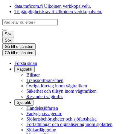
data.traficom.fi
Ulkoinen verkkopalvelu.
Tillgänglighetskrav.fi
Ulkoinen verkkopalvelu.
Sök
Sök
Gå till e-tjänsten
Gå till e-tjänsten
Första sidan
Vägtrafik
Bilister
Transportbranschen
Övriga företag inom vägtrafiken
Säkerhet och tillsyn inom vägtrafiken
Resande i vägtrafik
Sjötrafik
Handelssjöfarten
Fartygspassagerare
Sjöfartsbehörigheter och sjöfartshälsa
Författningar och digitalisering inom sjöfarten
Sjökartläggning