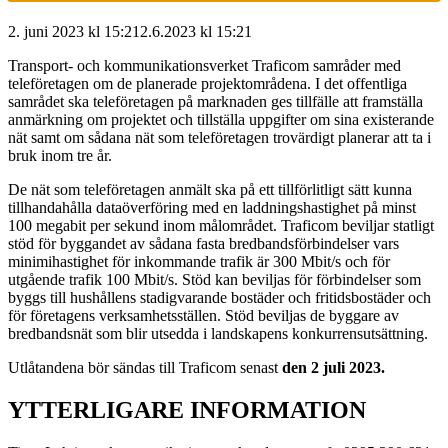
2. juni 2023 kl 15:21
2.6.2023
kl
15:21
Transport- och kommunikationsverket Traficom samråder med
teleföretagen om de planerade projektområdena. I det offentliga
samrådet ska teleföretagen på marknaden ges tillfälle att framställa
anmärkning om projektet och tillställa uppgifter om sina existerande
nät samt om sådana nät som teleföretagen trovärdigt planerar att ta i
bruk inom tre år.
De nät som teleföretagen anmält ska på ett tillförlitligt sätt kunna
tillhandahålla dataöverföring med en laddningshastighet på minst
100 megabit per sekund inom målområdet. Traficom beviljar statligt
stöd för byggandet av sådana fasta bredbandsförbindelser vars
minimihastighet för inkommande trafik är 300 Mbit/s och för
utgående trafik 100 Mbit/s. Stöd kan beviljas för förbindelser som
byggs till hushållens stadigvarande bostäder och fritidsbostäder och
för företagens verksamhetsställen. Stöd beviljas de byggare av
bredbandsnät som blir utsedda i landskapens konkurrensutsättning.
Utlåtandena bör sändas till Traficom senast
den 2 juli 2023.
YTTERLIGARE INFORMATION