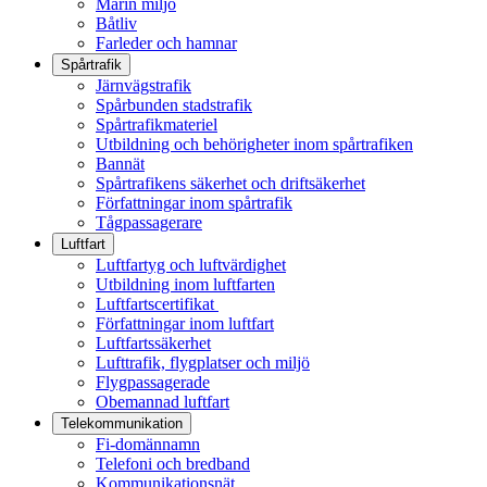
Marin miljö
Båtliv
Farleder och hamnar
Spårtrafik
Järnvägstrafik
Spårbunden stadstrafik
Spårtrafikmateriel
Utbildning och behörigheter inom spårtrafiken
Bannät
Spårtrafikens säkerhet och driftsäkerhet
Författningar inom spårtrafik
Tågpassagerare
Luftfart
Luftfartyg och luftvärdighet
Utbildning inom luftfarten
Luftfartscertifikat
Författningar inom luftfart
Luftfartssäkerhet
Lufttrafik, flygplatser och miljö
Flygpassagerade
Obemannad luftfart
Telekommunikation
Fi-domännamn
Telefoni och bredband
Kommunikationsnät