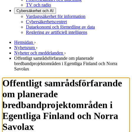
TV och radio
Cybersäkerhet och AI
Vardagssäkerhet för information
Cybersäkerhetscentret
Dataekonomi och förmedling av data
Reglering av artificiell intelligens
Hemsidan
›
Nyhetsrum
›
Nyheter och meddelanden
›
Offentligt samrådsförfarande om planerade
bredbandprojektområden i Egentliga Finland och Norra
Savolax
Offentligt samrådsförfarande
om planerade
bredbandprojektområden i
Egentliga Finland och Norra
Savolax