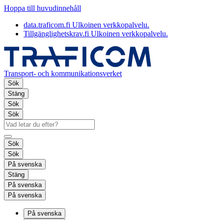
Hoppa till huvudinnehåll
data.traficom.fi
Ulkoinen verkkopalvelu.
Tillgänglighetskrav.fi
Ulkoinen verkkopalvelu.
Transport- och kommunikationsverket
Sök
Stäng
Sök
Sök
Sök
Sök
På svenska
Stäng
På svenska
På svenska
På svenska