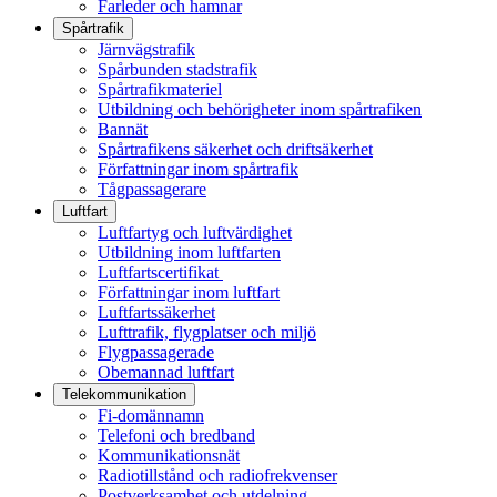
Farleder och hamnar
Spårtrafik
Järnvägstrafik
Spårbunden stadstrafik
Spårtrafikmateriel
Utbildning och behörigheter inom spårtrafiken
Bannät
Spårtrafikens säkerhet och driftsäkerhet
Författningar inom spårtrafik
Tågpassagerare
Luftfart
Luftfartyg och luftvärdighet
Utbildning inom luftfarten
Luftfartscertifikat
Författningar inom luftfart
Luftfartssäkerhet
Lufttrafik, flygplatser och miljö
Flygpassagerade
Obemannad luftfart
Telekommunikation
Fi-domännamn
Telefoni och bredband
Kommunikationsnät
Radiotillstånd och radiofrekvenser
Postverksamhet och utdelning