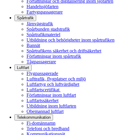
Författningar och digitalisering inom sjöfarten
Handelssjöfarten
Fartygspassagerare
Spårtrafik
Järnvägstrafik
Spårbunden stadstrafik
Spårtrafikmateriel
Utbildning och behörigheter inom spårtrafiken
Bannät
Spårtrafikens säkerhet och driftsäkerhet
Författningar inom spårtrafik
Tågpassagerare
Luftfart
Flygpassagerade
Lufttrafik, flygplatser och miljö
Luftfartyg och luftvärdighet
Luftfartscertifikat
Författningar inom luftfart
Luftfartssäkerhet
Utbildning inom luftfarten
Obemannad luftfart
Telekommunikation
Fi-domännamn
Telefoni och bredband
Kommunikationsnät