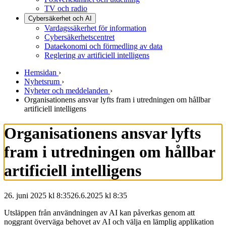
TV och radio
Cybersäkerhet och AI
Vardagssäkerhet för information
Cybersäkerhetscentret
Dataekonomi och förmedling av data
Reglering av artificiell intelligens
Hemsidan
›
Nyhetsrum
›
Nyheter och meddelanden
›
Organisationens ansvar lyfts fram i utredningen om hållbar
artificiell intelligens
Organisationens ansvar lyfts
fram i utredningen om hållbar
artificiell intelligens
26. juni 2025 kl 8:35
26.6.2025
kl
8:35
Utsläppen från användningen av AI kan påverkas genom att
noggrant överväga behovet av AI och välja en lämplig applikation