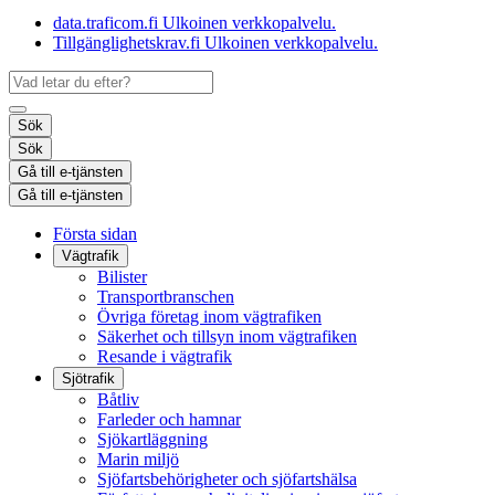
data.traficom.fi
Ulkoinen verkkopalvelu.
Tillgänglighetskrav.fi
Ulkoinen verkkopalvelu.
Sök
Sök
Gå till e-tjänsten
Gå till e-tjänsten
Första sidan
Vägtrafik
Bilister
Transportbranschen
Övriga företag inom vägtrafiken
Säkerhet och tillsyn inom vägtrafiken
Resande i vägtrafik
Sjötrafik
Båtliv
Farleder och hamnar
Sjökartläggning
Marin miljö
Sjöfartsbehörigheter och sjöfartshälsa