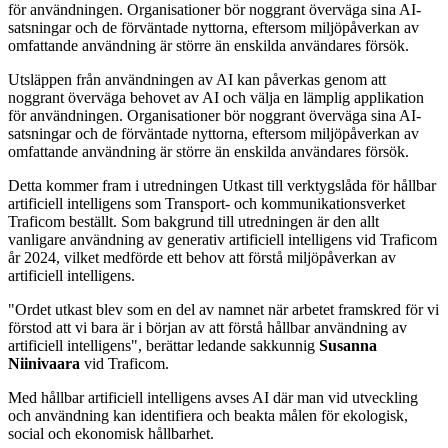
för användningen. Organisationer bör noggrant överväga sina AI-
satsningar och de förväntade nyttorna, eftersom miljöpåverkan av
omfattande användning är större än enskilda användares försök.
Utsläppen från användningen av AI kan påverkas genom att
noggrant överväga behovet av AI och välja en lämplig applikation
för användningen. Organisationer bör noggrant överväga sina AI-
satsningar och de förväntade nyttorna, eftersom miljöpåverkan av
omfattande användning är större än enskilda användares försök.
Detta kommer fram i utredningen Utkast till verktygslåda för hållbar
artificiell intelligens som Transport- och kommunikationsverket
Traficom beställt. Som bakgrund till utredningen är den allt
vanligare användning av generativ artificiell intelligens vid Traficom
år 2024, vilket medförde ett behov att förstå miljöpåverkan av
artificiell intelligens.
"Ordet utkast blev som en del av namnet när arbetet framskred för vi
förstod att vi bara är i början av att förstå hållbar användning av
artificiell intelligens", berättar ledande sakkunnig
Susanna
Niinivaara
vid Traficom.
Med hållbar artificiell intelligens avses AI där man vid utveckling
och användning kan identifiera och beakta målen för ekologisk,
social och ekonomisk hållbarhet.