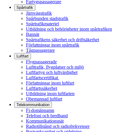
Fartygspassagerare
Spårtrafik
Järnvägstrafik
Spårbunden stadstrafik
Spårtrafikmateriel
Utbildning och behörigheter inom spårtrafiken
Bannät
Spårtrafikens säkerhet och driftsäkerhet
Författningar inom spårtrafik
Tågpassagerare
Luftfart
Flygpassagerade
Lufttrafik, flygplatser och miljö
Luftfartyg och luftvärdighet
Luftfartscertifikat
Författningar inom luftfart
Luftfartssäkerhet
Utbildning inom luftfarten
Obemannad luftfart
Telekommunikation
Fi-domännamn
Telefoni och bredband
Kommunikationsnät
Radiotillstånd och radiofrekvenser
Postverksamhet och utdelning