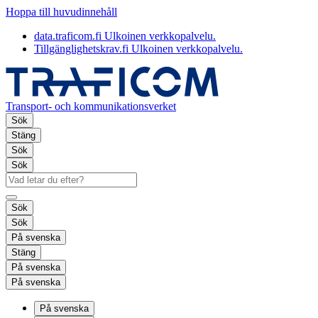
Hoppa till huvudinnehåll
data.traficom.fi
Ulkoinen verkkopalvelu.
Tillgänglighetskrav.fi
Ulkoinen verkkopalvelu.
Transport- och kommunikationsverket
Sök
Stäng
Sök
Sök
Sök
Sök
På svenska
Stäng
På svenska
På svenska
På svenska