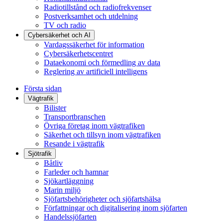
Radiotillstånd och radiofrekvenser
Postverksamhet och utdelning
TV och radio
Cybersäkerhet och AI
Vardagssäkerhet för information
Cybersäkerhetscentret
Dataekonomi och förmedling av data
Reglering av artificiell intelligens
Första sidan
Vägtrafik
Bilister
Transportbranschen
Övriga företag inom vägtrafiken
Säkerhet och tillsyn inom vägtrafiken
Resande i vägtrafik
Sjötrafik
Båtliv
Farleder och hamnar
Sjökartläggning
Marin miljö
Sjöfartsbehörigheter och sjöfartshälsa
Författningar och digitalisering inom sjöfarten
Handelssjöfarten