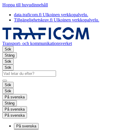
Hoppa till huvudinnehåll
data.traficom.fi
Ulkoinen verkkopalvelu.
Tillgänglighetskrav.fi
Ulkoinen verkkopalvelu.
Transport- och kommunikationsverket
Sök
Stäng
Sök
Sök
Sök
Sök
På svenska
Stäng
På svenska
På svenska
På svenska