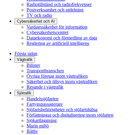
Radiotillstånd och radiofrekvenser
Postverksamhet och utdelning
TV och radio
Cybersäkerhet och AI
Vardagssäkerhet för information
Cybersäkerhetscentret
Dataekonomi och förmedling av data
Reglering av artificiell intelligens
Första sidan
Vägtrafik
Bilister
Transportbranschen
Övriga företag inom vägtrafiken
Säkerhet och tillsyn inom vägtrafiken
Resande i vägtrafik
Sjötrafik
Handelssjöfarten
Fartygspassagerare
Sjöfartsbehörigheter och sjöfartshälsa
Författningar och digitalisering inom sjöfarten
Sjökartläggning
Marin miljö
Båtliv