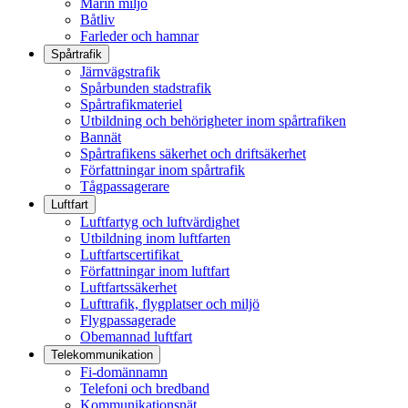
Marin miljö
Båtliv
Farleder och hamnar
Spårtrafik
Järnvägstrafik
Spårbunden stadstrafik
Spårtrafikmateriel
Utbildning och behörigheter inom spårtrafiken
Bannät
Spårtrafikens säkerhet och driftsäkerhet
Författningar inom spårtrafik
Tågpassagerare
Luftfart
Luftfartyg och luftvärdighet
Utbildning inom luftfarten
Luftfartscertifikat
Författningar inom luftfart
Luftfartssäkerhet
Lufttrafik, flygplatser och miljö
Flygpassagerade
Obemannad luftfart
Telekommunikation
Fi-domännamn
Telefoni och bredband
Kommunikationsnät