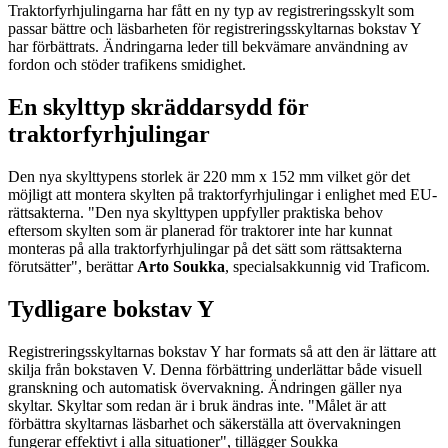
Traktorfyrhjulingarna har fått en ny typ av registreringsskylt som
passar bättre och läsbarheten för registreringsskyltarnas bokstav Y
har förbättrats. Ändringarna leder till bekvämare användning av
fordon och stöder trafikens smidighet.
En skylttyp skräddarsydd för
traktorfyrhjulingar
Den nya skylttypens storlek är 220 mm x 152 mm vilket gör det
möjligt att montera skylten på traktorfyrhjulingar i enlighet med EU-
rättsakterna. "Den nya skylttypen uppfyller praktiska behov
eftersom skylten som är planerad för traktorer inte har kunnat
monteras på alla traktorfyrhjulingar på det sätt som rättsakterna
förutsätter", berättar
Arto Soukka
, specialsakkunnig vid Traficom.
Tydligare bokstav Y
Registreringsskyltarnas bokstav Y har formats så att den är lättare att
skilja från bokstaven V. Denna förbättring underlättar både visuell
granskning och automatisk övervakning. Ändringen gäller nya
skyltar. Skyltar som redan är i bruk ändras inte. "Målet är att
förbättra skyltarnas läsbarhet och säkerställa att övervakningen
fungerar effektivt i alla situationer", tillägger Soukka