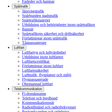
Farleder och hamnar
Spårtrafik
Järnvägstrafik
Spårbunden stadstrafik
Spårtrafikmateriel
Utbildning och behörigheter inom spårtrafiken
Bannät
Spårtrafikens säkerhet och driftsäkerhet
Författningar inom spårtrafik
Tågpassagerare
Luftfart
Luftfartyg och luftvärdighet
Utbildning inom luftfarten
Luftfartscertifikat
Författningar inom luftfart
Luftfartssäkerhet
Lufttrafik, flygplatser och miljö
Flygpassagerade
Obemannad luftfart
Telekommunikation
Fi-domännamn
Telefoni och bredband
Kommunikationsnät
Radiotillstånd och radiofrekvenser
Postverksamhet och utdelning