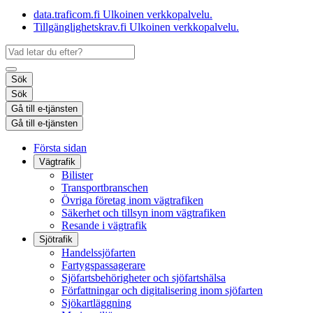
data.traficom.fi
Ulkoinen verkkopalvelu.
Tillgänglighetskrav.fi
Ulkoinen verkkopalvelu.
Sök
Sök
Gå till e-tjänsten
Gå till e-tjänsten
Första sidan
Vägtrafik
Bilister
Transportbranschen
Övriga företag inom vägtrafiken
Säkerhet och tillsyn inom vägtrafiken
Resande i vägtrafik
Sjötrafik
Handelssjöfarten
Fartygspassagerare
Sjöfartsbehörigheter och sjöfartshälsa
Författningar och digitalisering inom sjöfarten
Sjökartläggning