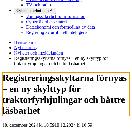
TV och radio
Cybersäkerhet och AI
Vardagssäkerhet för information
Cybersäkerhetscentret
Dataekonomi och förmedling av data
Reglering av artificiell intelligens
Hemsidan
›
Nyhetsrum
›
Nyheter och meddelanden
›
Registreringsskyltarna förnyas – en ny skylttyp för
traktorfyrhjulingar och bättre läsbarhet
Registreringsskyltarna förnyas
– en ny skylttyp för
traktorfyrhjulingar och bättre
läsbarhet
18. december 2024 kl 10:59
18.12.2024
kl
10:59