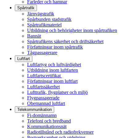
Farleder och hamnar
Spårtrafik
Järnvägstrafik
Spårbunden stadstrafik
Spårtrafikmateriel
Utbildning och behörigheter inom spårtrafiken
Bannät
Spårtrafikens säkerhet och driftsäkerhet
Författningar inom spårtrafik
Tågpassagerare
Luftfart
Luftfartyg och luftvärdighet
Utbildning inom luftfarten
Luftfartscertifikat
Författningar inom luftfart
Luftfartssäkerhet
Lufttrafik, flygplatser och miljö
Flygpassagerade
Obemannad luftfart
Telekommunikation
Fi-domännamn
Telefoni och bredband
Kommunikationsnät
Radiotillstånd och radiofrekvenser
Postverksamhet och utdelning