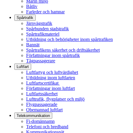
Marin miljö
Båtliv
Farleder och hamnar
Spårtrafik
Järnvägstrafik
Spårbunden stadstrafik
Spårtrafikmateriel
Utbildning och behörigheter inom spårtrafiken
Bannät
Spårtrafikens säkerhet och driftsäkerhet
Författningar inom spårtrafik
Tågpassagerare
Luftfart
Luftfartyg och luftvärdighet
Utbildning inom luftfarten
Luftfartscertifikat
Författningar inom luftfart
Luftfartssäkerhet
Lufttrafik, flygplatser och miljö
Flygpassagerade
Obemannad luftfart
Telekommunikation
Fi-domännamn
Telefoni och bredband
Kommunikationsnät