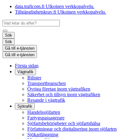
data.traficom.fi
Ulkoinen verkkopalvelu.
Tillgänglighetskrav.fi
Ulkoinen verkkopalvelu.
Sök
Sök
Gå till e-tjänsten
Gå till e-tjänsten
Första sidan
Vägtrafik
Bilister
Transportbranschen
Övriga företag inom vägtrafiken
Säkerhet och tillsyn inom vägtrafiken
Resande i vägtrafik
Sjötrafik
Handelssjöfarten
Fartygspassagerare
Sjöfartsbehörigheter och sjöfartshälsa
Författningar och digitalisering inom sjöfarten
Sjökartläggning