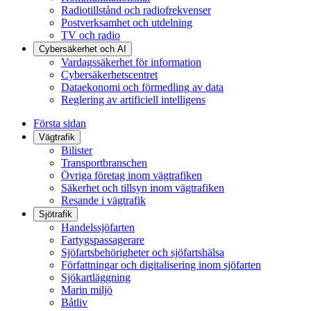
Radiotillstånd och radiofrekvenser
Postverksamhet och utdelning
TV och radio
Cybersäkerhet och AI
Vardagssäkerhet för information
Cybersäkerhetscentret
Dataekonomi och förmedling av data
Reglering av artificiell intelligens
Första sidan
Vägtrafik
Bilister
Transportbranschen
Övriga företag inom vägtrafiken
Säkerhet och tillsyn inom vägtrafiken
Resande i vägtrafik
Sjötrafik
Handelssjöfarten
Fartygspassagerare
Sjöfartsbehörigheter och sjöfartshälsa
Författningar och digitalisering inom sjöfarten
Sjökartläggning
Marin miljö
Båtliv