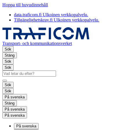
Hoppa till huvudinnehåll
data.traficom.fi
Ulkoinen verkkopalvelu.
Tillgänglighetskrav.fi
Ulkoinen verkkopalvelu.
Transport- och kommunikationsverket
Sök
Stäng
Sök
Sök
Sök
Sök
På svenska
Stäng
På svenska
På svenska
På svenska