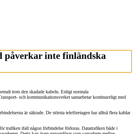
 påverkar inte finländska
ormalt trots den skadade kabeln. Enligt normala
t. Transport- och kommunikationsverket samarbetar kontinuerligt med
bindelserna är säkrade. De största teleföretagen har alltså flera kablar
för trafiken ifall någon förbindelse förloras. Datatrafiken både i
rvicearbeten. Detta kan även genomföras som samarbete mellan