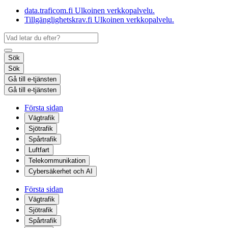
data.traficom.fi
Ulkoinen verkkopalvelu.
Tillgänglighetskrav.fi
Ulkoinen verkkopalvelu.
Sök
Sök
Gå till e-tjänsten
Gå till e-tjänsten
Första sidan
Vägtrafik
Sjötrafik
Spårtrafik
Luftfart
Telekommunikation
Cybersäkerhet och AI
Första sidan
Vägtrafik
Sjötrafik
Spårtrafik