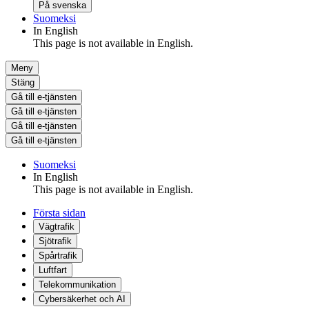
På svenska
Suomeksi
In English
This page is not available in English.
Meny
Stäng
Gå till e-tjänsten
Gå till e-tjänsten
Gå till e-tjänsten
Gå till e-tjänsten
Suomeksi
In English
This page is not available in English.
Första sidan
Vägtrafik
Sjötrafik
Spårtrafik
Luftfart
Telekommunikation
Cybersäkerhet och AI