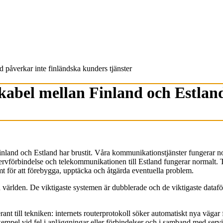
påverkar inte finländska kunders tjänster
bel mellan Finland och Estland
Finland och Estland har brustit. Våra kommunikationstjänster fungerar n
reservförbindelse och telekommunikationen till Estland fungerar normal
mt för att förebygga, upptäcka och åtgärda eventuella problem.
h världen. De viktigaste systemen är dubblerade och de viktigaste dataför
rant till tekniken: internets routerprotokoll söker automatiskt nya vägar 
exempel vid fel i anläggningar eller förbindelser och i samband med se