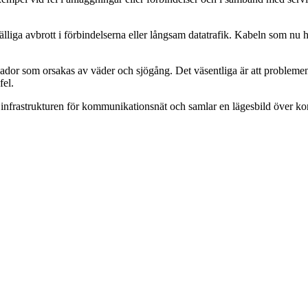
fälliga avbrott i förbindelserna eller långsam datatrafik. Kabeln som nu h
 skador som orsakas av väder och sjögång. Det väsentliga är att probleme
fel.
a infrastrukturen för kommunikationsnät och samlar en lägesbild över k