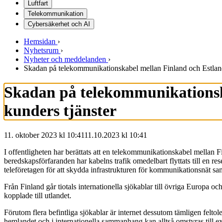
Luftfart
Telekommunikation
Cybersäkerhet och AI
Hemsidan
›
Nyhetsrum
›
Nyheter och meddelanden
›
Skadan på telekommunikationskabel mellan Finland och Estland 
Skadan på telekommunikationska
kunders tjänster
11. oktober 2023 kl 10:41
11.10.2023
kl
10:41
I offentligheten har berättats att en telekommunikationskabel mellan 
beredskapsförfaranden har kabelns trafik omedelbart flyttats till en 
teleföretagen för att skydda infrastrukturen för kommunikationsnät sa
Från Finland går tiotals internationella sjökablar till övriga Europa oc
kopplade till utlandet.
Förutom flera befintliga sjökablar är internet dessutom tämligen feltole
hemlandet och i internationella sammanhang kan alltså omstyras till 