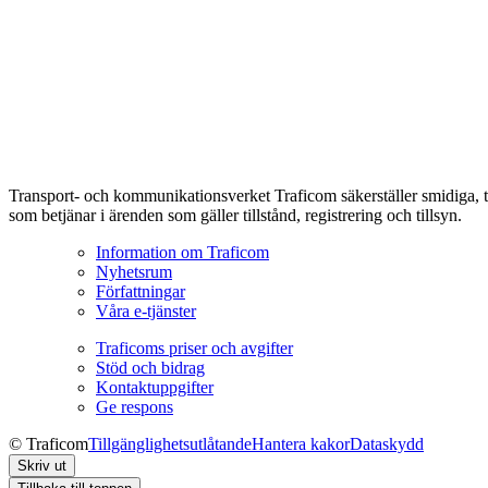
Transport- och kommunikationsverket Traficom säkerställer smidiga, t
som betjänar i ärenden som gäller tillstånd, registrering och tillsyn.
Information om Traficom
Nyhetsrum
Författningar
Våra e-tjänster
Traficoms priser och avgifter
Stöd och bidrag
Kontaktuppgifter
Ge respons
© Traficom
Tillgänglighetsutlåtande
Hantera kakor
Dataskydd
Skriv ut