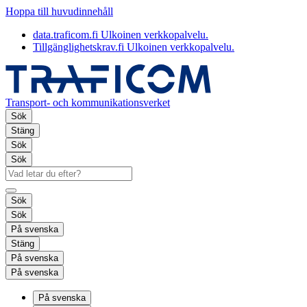
Hoppa till huvudinnehåll
data.traficom.fi
Ulkoinen verkkopalvelu.
Tillgänglighetskrav.fi
Ulkoinen verkkopalvelu.
Transport- och kommunikationsverket
Sök
Stäng
Sök
Sök
Sök
Sök
På svenska
Stäng
På svenska
På svenska
På svenska