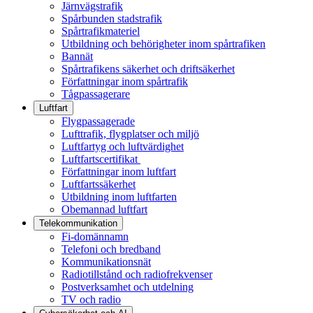
Järnvägstrafik
Spårbunden stadstrafik
Spårtrafikmateriel
Utbildning och behörigheter inom spårtrafiken
Bannät
Spårtrafikens säkerhet och driftsäkerhet
Författningar inom spårtrafik
Tågpassagerare
Luftfart
Flygpassagerade
Lufttrafik, flygplatser och miljö
Luftfartyg och luftvärdighet
Luftfartscertifikat
Författningar inom luftfart
Luftfartssäkerhet
Utbildning inom luftfarten
Obemannad luftfart
Telekommunikation
Fi-domännamn
Telefoni och bredband
Kommunikationsnät
Radiotillstånd och radiofrekvenser
Postverksamhet och utdelning
TV och radio