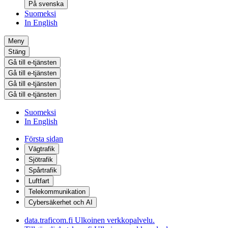
På svenska
Suomeksi
In English
Meny
Stäng
Gå till e-tjänsten
Gå till e-tjänsten
Gå till e-tjänsten
Gå till e-tjänsten
Suomeksi
In English
Första sidan
Vägtrafik
Sjötrafik
Spårtrafik
Luftfart
Telekommunikation
Cybersäkerhet och AI
data.traficom.fi
Ulkoinen verkkopalvelu.