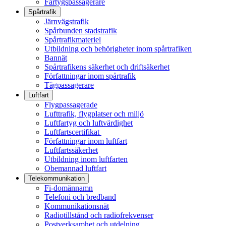
Fartygspassagerare
Spårtrafik
Järnvägstrafik
Spårbunden stadstrafik
Spårtrafikmateriel
Utbildning och behörigheter inom spårtrafiken
Bannät
Spårtrafikens säkerhet och driftsäkerhet
Författningar inom spårtrafik
Tågpassagerare
Luftfart
Flygpassagerade
Lufttrafik, flygplatser och miljö
Luftfartyg och luftvärdighet
Luftfartscertifikat
Författningar inom luftfart
Luftfartssäkerhet
Utbildning inom luftfarten
Obemannad luftfart
Telekommunikation
Fi-domännamn
Telefoni och bredband
Kommunikationsnät
Radiotillstånd och radiofrekvenser
Postverksamhet och utdelning