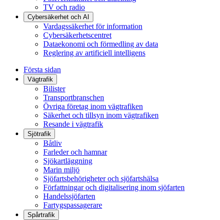
TV och radio
Cybersäkerhet och AI
Vardagssäkerhet för information
Cybersäkerhetscentret
Dataekonomi och förmedling av data
Reglering av artificiell intelligens
Första sidan
Vägtrafik
Bilister
Transportbranschen
Övriga företag inom vägtrafiken
Säkerhet och tillsyn inom vägtrafiken
Resande i vägtrafik
Sjötrafik
Båtliv
Farleder och hamnar
Sjökartläggning
Marin miljö
Sjöfartsbehörigheter och sjöfartshälsa
Författningar och digitalisering inom sjöfarten
Handelssjöfarten
Fartygspassagerare
Spårtrafik