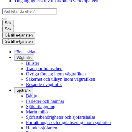
Tillgänglighetskrav.fi
Ulkoinen verkkopalvelu.
Sök
Sök
Gå till e-tjänsten
Gå till e-tjänsten
Första sidan
Vägtrafik
Bilister
Transportbranschen
Övriga företag inom vägtrafiken
Säkerhet och tillsyn inom vägtrafiken
Resande i vägtrafik
Sjötrafik
Båtliv
Farleder och hamnar
Sjökartläggning
Marin miljö
Sjöfartsbehörigheter och sjöfartshälsa
Författningar och digitalisering inom sjöfarten
Handelssjöfarten