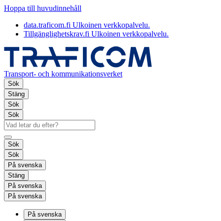
Hoppa till huvudinnehåll
data.traficom.fi
Ulkoinen verkkopalvelu.
Tillgänglighetskrav.fi
Ulkoinen verkkopalvelu.
Transport- och kommunikationsverket
Sök
Stäng
Sök
Sök
Sök
Sök
På svenska
Stäng
På svenska
På svenska
På svenska