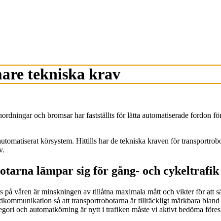
are tekniska krav
ordningar och bromsar har fastställts för lätta automatiserade fordon fö
 automatiserat körsystem. Hittills har de tekniska kraven för transportro
av.
otarna lämpar sig för gång- och cykeltrafik
s på våren är minskningen av tillåtna maximala mått och vikter för att s
dkommunikation så att transportrobotarna är tillräckligt märkbara blan
gori och automatkörning är nytt i trafiken måste vi aktivt bedöma föres