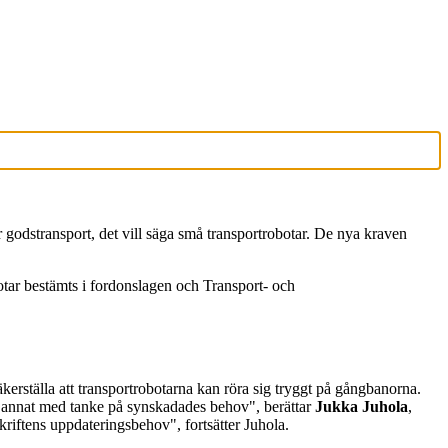
r godstransport, det vill säga små transportrobotar. De nya kraven
botar bestämts i fordonslagen och Transport- och
äkerställa att transportrobotarna kan röra sig tryggt på gångbanorna.
d annat med tanke på synskadades behov", berättar
Jukka Juhola
,
kriftens uppdateringsbehov", fortsätter Juhola.