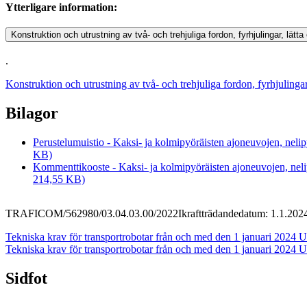
Ytterligare information:
Konstruktion och utrustning av två- och trehjuliga fordon, fyrhjulingar, lä
.
Konstruktion och utrustning av två- och trehjuliga fordon, fyrhjulinga
Bilagor
Perustelumuistio - Kaksi- ja kolmipyöräisten ajoneuvojen, neli
KB)
Kommenttikooste - Kaksi- ja kolmipyöräisten ajoneuvojen, neli
214,55 KB)
TRAFICOM/562980/03.04.03.00/2022
Ikraftträdandedatum: 1.1.202
Tekniska krav för transportrobotar från och med den 1 januari 2024
U
Tekniska krav för transportrobotar från och med den 1 januari 2024
U
Sidfot