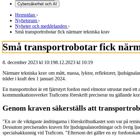
Cybersäkerhet och AI
Hemsidan
›
Nyhetsrum
›
Nyheter och meddelanden
›
Små transportrobotar fick närmare tekniska krav
Små transportrobotar fick närm
8. december 2023 kl 10:19
8.12.2023
kl
10:19
Närmare tekniska krav om mått, massa, lyktor, reflektorer, ljudsignalan
träder i kraft den 1 januari 2024.
En transportrobot är ett fjärrstyrt fordon med elmotor utrustat med ett
kommunikationsverket Traficoms föreskrift preciserar nu gällande kr
Genom kraven säkerställs att transportrob
"En av de viktigaste ändringarna i föreskriftsutkastet som var på remis
Dessutom preciserades kraven för ljudsignalanordningar och övrig lju
specialsakkunnig vid Traficom. "Eftersom det gäller en ny fordonskate