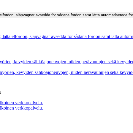
tta elfordon, släpvagnar avsedda för sådana fordon samt lätta automatiserade f
r, lätta elfordon, släpvagnar avsedda för sådana fordon samt lätta autom
pyörien, kevyiden sähköajoneuvojen, niiden perävaunujen sekä kevyiden 
pyörien, kevyiden sähköajoneuvojen, niiden perävaunujen sekä kevyiden 
4
lkoinen verkkopalvelu.
lkoinen verkkopalvelu.