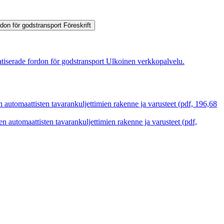
ordon för godstransport
Föreskrift
atiserade fordon för godstransport
Ulkoinen verkkopalvelu.
automaattisten tavarankuljettimien rakenne ja varusteet (pdf, 196,68
automaattisten tavarankuljettimien rakenne ja varusteet (pdf,