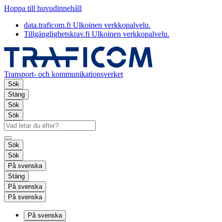
Hoppa till huvudinnehåll
data.traficom.fi
Ulkoinen verkkopalvelu.
Tillgänglighetskrav.fi
Ulkoinen verkkopalvelu.
Transport- och kommunikationsverket
Sök
Stäng
Sök
Sök
Sök
Sök
På svenska
Stäng
På svenska
På svenska
På svenska