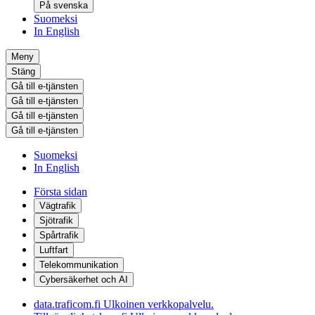
På svenska
Suomeksi
In English
Meny
Stäng
Gå till e-tjänsten
Gå till e-tjänsten
Gå till e-tjänsten
Gå till e-tjänsten
Suomeksi
In English
Första sidan
Vägtrafik
Sjötrafik
Spårtrafik
Luftfart
Telekommunikation
Cybersäkerhet och AI
data.traficom.fi
Ulkoinen verkkopalvelu.