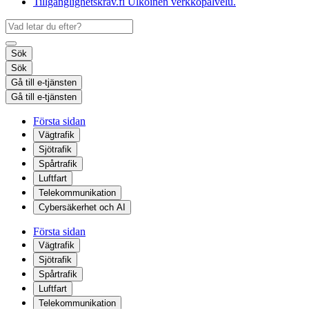
Tillgänglighetskrav.fi
Ulkoinen verkkopalvelu.
Sök
Sök
Gå till e-tjänsten
Gå till e-tjänsten
Första sidan
Vägtrafik
Sjötrafik
Spårtrafik
Luftfart
Telekommunikation
Cybersäkerhet och AI
Första sidan
Vägtrafik
Sjötrafik
Spårtrafik
Luftfart
Telekommunikation