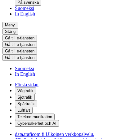
På svenska
Suomeksi
In English
Meny
Stäng
Gå till e-tjänsten
Gå till e-tjänsten
Gå till e-tjänsten
Gå till e-tjänsten
Suomeksi
In English
Första sidan
Vägtrafik
Sjötrafik
Spårtrafik
Luftfart
Telekommunikation
Cybersäkerhet och AI
data.traficom.fi
Ulkoinen verkkopalvelu.