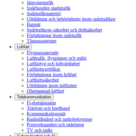
Järnvägstrafik
Spårbunden stadstrafik
Spårtrafikmateriel
Utbildning och behörigheter inom spårtrafiken
Bannät
Spårtrafikens säkerhet och driftsäkerhet
Författningar inom spårtrafik
Tågpassagerare
Luftfart
Flygpassagerade
Lufttrafik, flygplatser och miljö
Luftfartyg och luftvärdighet
Luftfartscertifikat
Författningar inom luftfart
Luftfartssäkerhet
Utbildning inom luftfarten
Obemannad luftfart
Telekommunikation
Fi-domännamn
Telefoni och bredband
Kommunikationsnät
Radiotillstånd och radiofrekvenser
Postverksamhet och utdelning
TV och radio