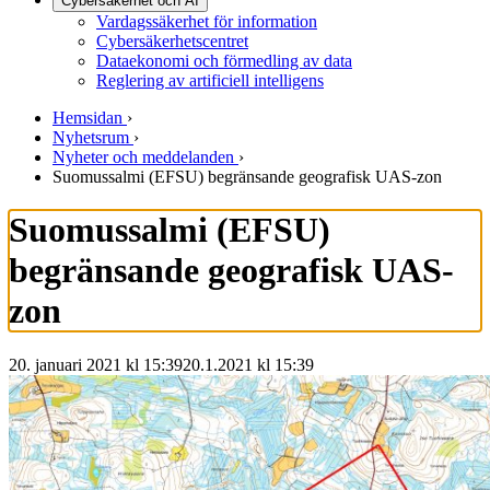
Cybersäkerhet och AI
Vardagssäkerhet för information
Cybersäkerhetscentret
Dataekonomi och förmedling av data
Reglering av artificiell intelligens
Hemsidan
›
Nyhetsrum
›
Nyheter och meddelanden
›
Suomussalmi (EFSU) begränsande geografisk UAS-zon
Suomussalmi (EFSU)
begränsande geografisk UAS-
zon
20. januari 2021 kl 15:39
20.1.2021
kl
15:39