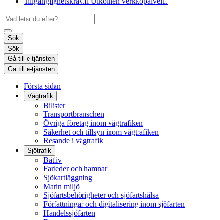
Tillgänglighetskrav.fi
Ulkoinen verkkopalvelu.
Sök
Sök
Gå till e-tjänsten
Gå till e-tjänsten
Första sidan
Vägtrafik
Bilister
Transportbranschen
Övriga företag inom vägtrafiken
Säkerhet och tillsyn inom vägtrafiken
Resande i vägtrafik
Sjötrafik
Båtliv
Farleder och hamnar
Sjökartläggning
Marin miljö
Sjöfartsbehörigheter och sjöfartshälsa
Författningar och digitalisering inom sjöfarten
Handelssjöfarten