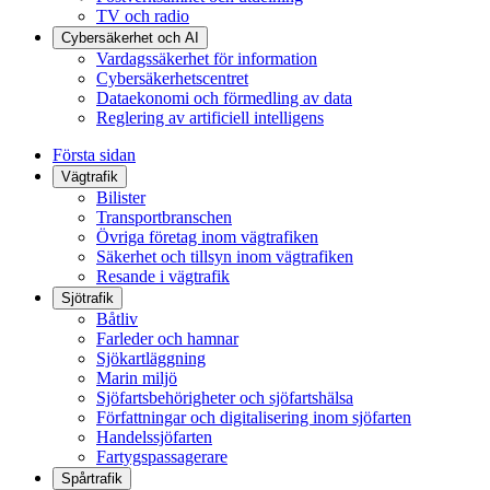
TV och radio
Cybersäkerhet och AI
Vardagssäkerhet för information
Cybersäkerhetscentret
Dataekonomi och förmedling av data
Reglering av artificiell intelligens
Första sidan
Vägtrafik
Bilister
Transportbranschen
Övriga företag inom vägtrafiken
Säkerhet och tillsyn inom vägtrafiken
Resande i vägtrafik
Sjötrafik
Båtliv
Farleder och hamnar
Sjökartläggning
Marin miljö
Sjöfartsbehörigheter och sjöfartshälsa
Författningar och digitalisering inom sjöfarten
Handelssjöfarten
Fartygspassagerare
Spårtrafik