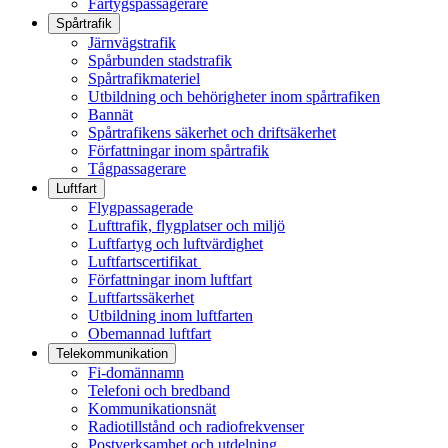
Fartygspassagerare
Spårtrafik
Järnvägstrafik
Spårbunden stadstrafik
Spårtrafikmateriel
Utbildning och behörigheter inom spårtrafiken
Bannät
Spårtrafikens säkerhet och driftsäkerhet
Författningar inom spårtrafik
Tågpassagerare
Luftfart
Flygpassagerade
Lufttrafik, flygplatser och miljö
Luftfartyg och luftvärdighet
Luftfartscertifikat
Författningar inom luftfart
Luftfartssäkerhet
Utbildning inom luftfarten
Obemannad luftfart
Telekommunikation
Fi-domännamn
Telefoni och bredband
Kommunikationsnät
Radiotillstånd och radiofrekvenser
Postverksamhet och utdelning