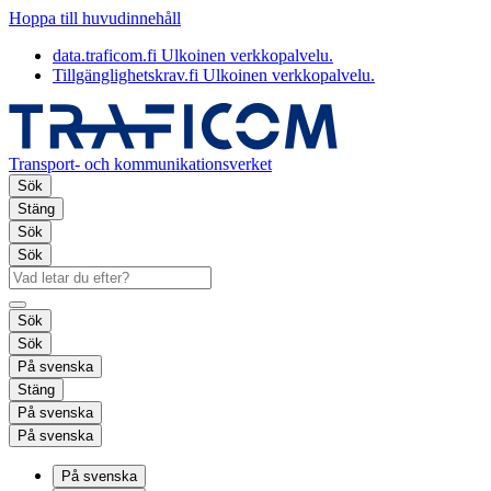
Hoppa till huvudinnehåll
data.traficom.fi
Ulkoinen verkkopalvelu.
Tillgänglighetskrav.fi
Ulkoinen verkkopalvelu.
Transport- och kommunikationsverket
Sök
Stäng
Sök
Sök
Sök
Sök
På svenska
Stäng
På svenska
På svenska
På svenska