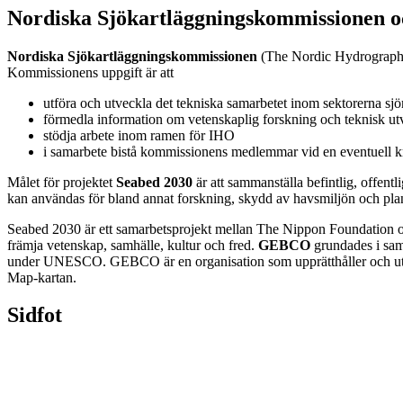
Nordiska Sjökartläggningskommissionen o
Nordiska Sjökartläggningskommissionen
(The Nordic Hydrographi
Kommissionens uppgift är att
utföra och utveckla det tekniska samarbetet inom sektorerna sjö
förmedla information om vetenskaplig forskning och teknisk ut
stödja arbete inom ramen för IHO
i samarbete bistå kommissionens medlemmar vid en eventuell kris
Målet för projektet
Seabed
2030
är att sammanställa befintlig, offent
kan användas för bland annat forskning, skydd av havsmiljön och pla
Seabed 2030 är ett samarbetsprojekt mellan The Nippon Foundation
främja vetenskap, samhälle, kultur och fred.
GEBCO
grundades i sam
under UNESCO. GEBCO är en organisation som upprätthåller och utve
Map-kartan.
Sidfot