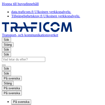
Hoppa till huvudinnehåll
data.traficom.fi
Ulkoinen verkkopalvelu.
Tillgänglighetskrav.fi
Ulkoinen verkkopalvelu.
Transport- och kommunikationsverket
Sök
Stäng
Sök
Sök
Sök
Sök
På svenska
Stäng
På svenska
På svenska
På svenska