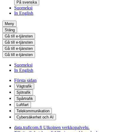
På svenska
Suomeksi
In English
Meny
Stäng
Gå till e-tjänsten
Gå till e-tjänsten
Gå till e-tjänsten
Gå till e-tjänsten
Suomeksi
In English
Första sidan
Vägtrafik
Sjötrafik
Spårtrafik
Luftfart
Telekommunikation
Cybersäkerhet och AI
data.traficom.fi
Ulkoinen verkkopalvelu.