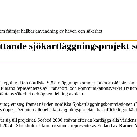
 som främjar hållbar användning av haven och säkerhet
fattande sjökartläggningsprojekt
artläggning. Den nordiska Sjökartläggningskommissionen anslöt sig som 
et. Finland representeras av Transport- och kommunikationsverket Trafico
öfartens säkerhet och öppen delning av data.
tog ett steg framåt när den nordiska Sjökartläggningskommissionen (NHC
as öppet. Det internationella kartläggningsprojektet har officiellt godkä
 sig till projektet. Seabed 2030 strävar efter att kartlägga alla världe
il 2024 i Stockholm. I kommissionen representeras Finland av
Rainer 