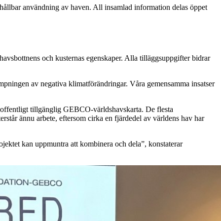
 en hållbar användning av haven. All insamlad information delas öppet
 havsbottnens och kusternas egenskaper. Alla tilläggsuppgifter bidrar
 bekämpningen av negativa klimatförändringar. Våra gemensamma insatser
h offentligt tillgänglig GEBCO-världshavskarta. De flesta
återstår ännu arbete, eftersom cirka en fjärdedel av världens hav har
ojektet kan uppmuntra att kombinera och dela”, konstaterar