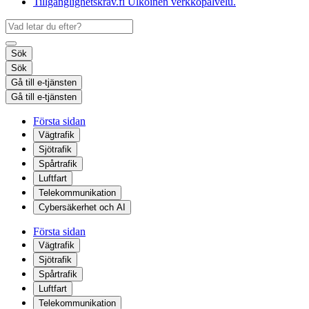
Tillgänglighetskrav.fi
Ulkoinen verkkopalvelu.
Sök
Sök
Gå till e-tjänsten
Gå till e-tjänsten
Första sidan
Vägtrafik
Sjötrafik
Spårtrafik
Luftfart
Telekommunikation
Cybersäkerhet och AI
Första sidan
Vägtrafik
Sjötrafik
Spårtrafik
Luftfart
Telekommunikation