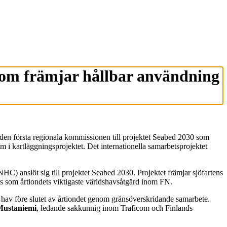
 som främjar hållbar användning
den första regionala kommissionen till projektet Seabed 2030 som
m i kartläggningsprojektet. Det internationella samarbetsprojektet
) anslöt sig till projektet Seabed 2030. Projektet främjar sjöfartens
nts som årtiondets viktigaste världshavsåtgärd inom FN.
ns hav före slutet av årtiondet genom gränsöverskridande samarbete.
Mustaniemi
, ledande sakkunnig inom Traficom och Finlands