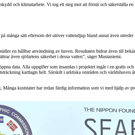
iljöskydd och klimatarbete. Vi tog ett steg mot att förstå och säkerställa
et på många sätt eftersom det utöver vattendjup bland annat även utreder
äkerställer en hållbar användning av haven. Resultaten bidrar även till
rar även sjöfartens säkerhet i dessa vatten”, säger Mustaniemi.
öppna data. Alla uppgifter som insamlas i projektet ingår i en gratis oc
utsträckning kartlagts helt. Särskilt i arktiska områden och världshaven 
 Många kuststater har redan färdig information som vi med hjälp av pr