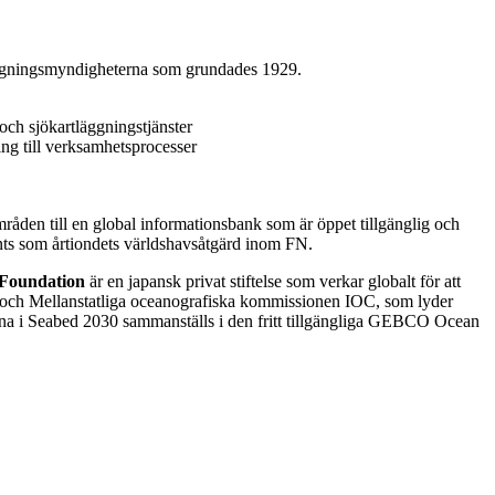
äggningsmyndigheterna som grundades 1929.
och sjökartläggningstjänster
ng till verksamhetsprocesser
områden till en global informationsbank som är öppet tillgänglig och
nts som årtiondets världshavsåtgärd inom FN.
Foundation
är en japansk privat stiftelse som verkar globalt för att
O och Mellanstatliga oceanografiska kommissionen IOC, som lyder
a i Seabed 2030 sammanställs i den fritt tillgängliga GEBCO Ocean