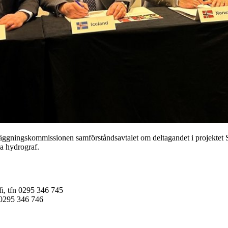
läggningskommissionen samförståndsavtalet om deltagandet i projektet
a hydrograf.
i, tfn 0295 346 745
 0295 346 746