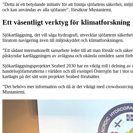
”Detta är ett betydande initiativ för att främja sjöfartens säkerhet, m
och kan användas av alla sjöfarare”, försäkrar Mustaniemi.
Ett väsentligt verktyg för klimatforskning
Sjökartläggning, det vill säga hydrografi, utvecklar sjöfartens säkerh
förutom navigering även till miljöskyddet och klimatforskningen.
”Ett sådant internationellt samarbete leder till att man förstår och s
påskyndar kartläggningen av avlägsna och okända områden samt förbätt
Sjökartläggningsprojektet Seabed 2030 har en viktig roll i delning av 
handelssjöfartsrutterna i världen och till exempel Östersjön har i stor 
kartlagts på det sätt som projektet Seabed förutsätter.
”Det behövs mer information och då är det viktigt med crowdsourcing.
Mustaniemi.