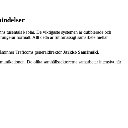
bindelser
finns tusentals kablar. De viktigaste systemen är dubblerade och
 fungerar normalt. Allt detta är rutinmässigt samarbete mellan
 påminner Traficoms generaldirektör
Jarkko Saarimäki
.
ommunikationen. De olika samhällssektorerna samarbetar intensivt när