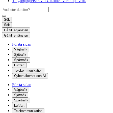
Tillgänglighetskrav.fi
Ulkoinen verkkopalvelu.
Sök
Sök
Gå till e-tjänsten
Gå till e-tjänsten
Första sidan
Vägtrafik
Sjötrafik
Spårtrafik
Luftfart
Telekommunikation
Cybersäkerhet och AI
Första sidan
Vägtrafik
Sjötrafik
Spårtrafik
Luftfart
Telekommunikation