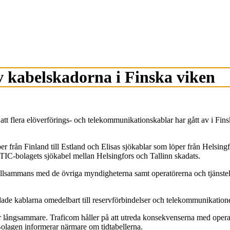
v kabelskadorna i Finska viken
t flera elöverförings- och telekommunikationskablar har gått av i Finska
från Finland till Estland och Elisas sjökablar som löper från Helsingfors
IC-bolagets sjökabel mellan Helsingfors och Tallinn skadats.
illsammans med de övriga myndigheterna samt operatörerna och tjänstele
ade kablarna omedelbart till reservförbindelser och telekommunikatione
långsammare. Traficom håller på att utreda konsekvenserna med operatö
 Bolagen informerar närmare om tidtabellerna.