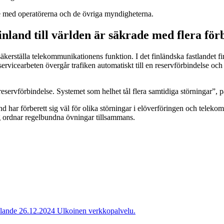
te med operatörerna och de övriga myndigheterna.
land till världen är säkrade med flera för
 säkerställa telekommunikationens funktion. I det finländska fastlandet 
servicearbeten övergår trafiken automatiskt till en reservförbindelse och
reservförbindelse. Systemet som helhet tål flera samtidiga störningar”,
nd har förberett sig väl för olika störningar i elöverföringen och telek
ag ordnar regelbundna övningar tillsammans.
lande 26.12.2024
Ulkoinen verkkopalvelu.