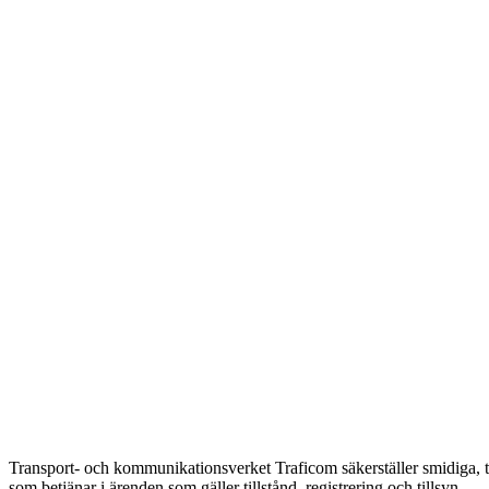
Transport- och kommunikationsverket Traficom säkerställer smidiga, t
som betjänar i ärenden som gäller tillstånd, registrering och tillsyn.