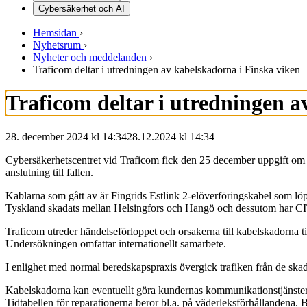
Cybersäkerhet och AI
Hemsidan
›
Nyhetsrum
›
Nyheter och meddelanden
›
Traficom deltar i utredningen av kabelskadorna i Finska viken
Traficom deltar i utredningen a
28. december 2024 kl 14:34
28.12.2024
kl
14:34
Cybersäkerhetscentret vid Traficom fick den 25 december uppgift om at
anslutning till fallen.
Kablarna som gått av är Fingrids Estlink 2-elöverföringskabel som löper 
Tyskland skadats mellan Helsingfors och Hangö och dessutom har CIT
Traficom utreder händelseförloppet och orsakerna till kabelskadorna t
Undersökningen omfattar internationellt samarbete.
I enlighet med normal beredskapspraxis övergick trafiken från de skad
Kabelskadorna kan eventuellt göra kundernas kommunikationstjänster 
Tidtabellen för reparationerna beror bl.a. på väderleksförhållandena.