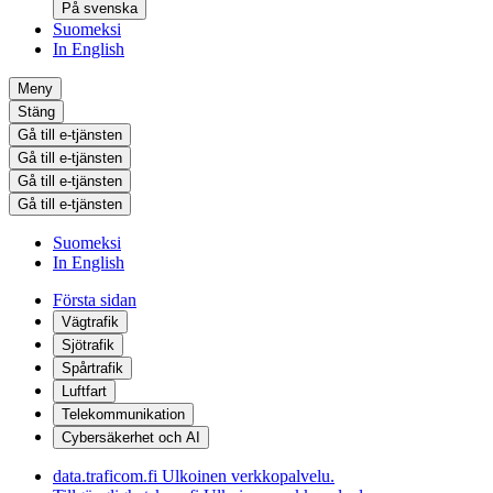
På svenska
Suomeksi
In English
Meny
Stäng
Gå till e-tjänsten
Gå till e-tjänsten
Gå till e-tjänsten
Gå till e-tjänsten
Suomeksi
In English
Första sidan
Vägtrafik
Sjötrafik
Spårtrafik
Luftfart
Telekommunikation
Cybersäkerhet och AI
data.traficom.fi
Ulkoinen verkkopalvelu.