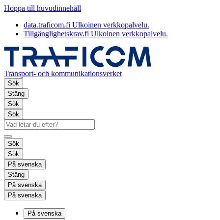
Hoppa till huvudinnehåll
data.traficom.fi
Ulkoinen verkkopalvelu.
Tillgänglighetskrav.fi
Ulkoinen verkkopalvelu.
Transport- och kommunikationsverket
Sök
Stäng
Sök
Sök
Sök
Sök
På svenska
Stäng
På svenska
På svenska
På svenska