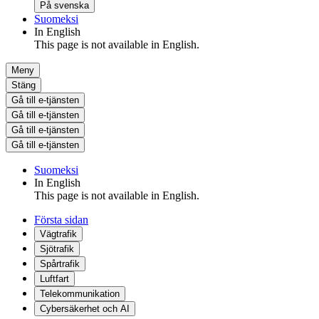
På svenska
Suomeksi
In English
This page is not available in English.
Meny
Stäng
Gå till e-tjänsten
Gå till e-tjänsten
Gå till e-tjänsten
Gå till e-tjänsten
Suomeksi
In English
This page is not available in English.
Första sidan
Vägtrafik
Sjötrafik
Spårtrafik
Luftfart
Telekommunikation
Cybersäkerhet och AI