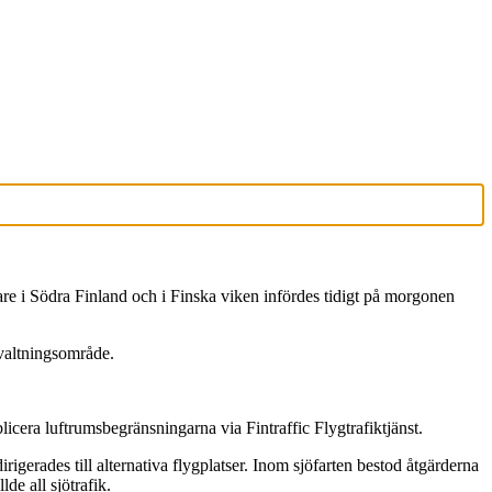
nare i Södra Finland och i Finska viken infördes tidigt på morgonen
valtningsområde.
cera luftrumsbegränsningarna via Fintraffic Flygtrafiktjänst.
igerades till alternativa flygplatser. Inom sjöfarten bestod åtgärderna
de all sjötrafik.