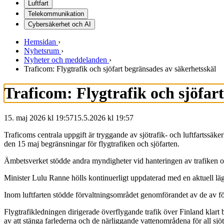
Luftfart
Telekommunikation
Cybersäkerhet och AI
Hemsidan
›
Nyhetsrum
›
Nyheter och meddelanden
›
Traficom: Flygtrafik och sjöfart begränsades av säkerhetsskäl
Traficom: Flygtrafik och sjöfar
15. maj 2026 kl 19:57
15.5.2026
kl
19:57
Traficoms centrala uppgift är tryggande av sjötrafik- och luftfartssäk
den 15 maj begränsningar för flygtrafiken och sjöfarten.
Ämbetsverket stödde andra myndigheter vid hanteringen av trafiken 
Minister Lulu Ranne hölls kontinuerligt uppdaterad med en aktuell lä
Inom luftfarten stödde förvaltningsområdet genomförandet av de av för
Flygtrafikledningen dirigerade överflygande trafik över Finland klart b
av att stänga farlederna och de närliggande vattenområdena för all sjöt