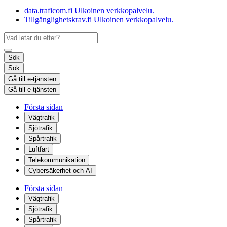
data.traficom.fi
Ulkoinen verkkopalvelu.
Tillgänglighetskrav.fi
Ulkoinen verkkopalvelu.
Sök
Sök
Gå till e-tjänsten
Gå till e-tjänsten
Första sidan
Vägtrafik
Sjötrafik
Spårtrafik
Luftfart
Telekommunikation
Cybersäkerhet och AI
Första sidan
Vägtrafik
Sjötrafik
Spårtrafik