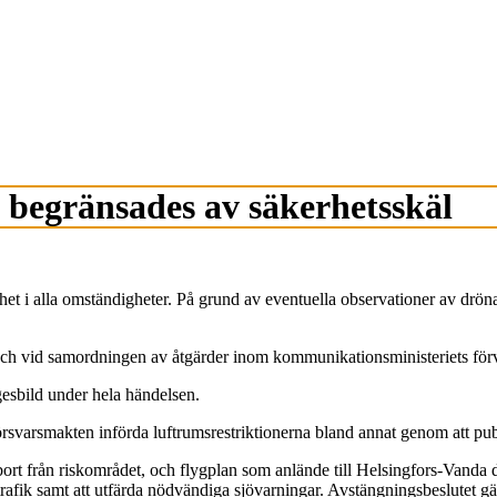
t begränsades av säkerhetsskäl
erhet i alla omständigheter. På grund av eventuella observationer av drö
och vid samordningen av åtgärder inom kommunikationsministeriets för
gesbild under hela händelsen.
svarsmakten införda luftrumsrestriktionerna bland annat genom att publi
ort från riskområdet, och flygplan som anlände till Helsingfors-Vanda dir
rafik samt att utfärda nödvändiga sjövarningar. Avstängningsbeslutet gäll