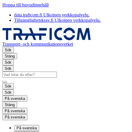
Hoppa till huvudinnehåll
data.traficom.fi
Ulkoinen verkkopalvelu.
Tillgänglighetskrav.fi
Ulkoinen verkkopalvelu.
Transport- och kommunikationsverket
Sök
Stäng
Sök
Sök
Sök
Sök
På svenska
Stäng
På svenska
På svenska
På svenska