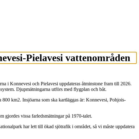
nevesi-Pielavesi vattenområden
arna i Konnevesi och Pielavesi uppdateras åtminstone fram till 2026.
ssystem. Djupmätningarna utförs med flygplan och båt.
a 800 km2. Insjöarna som ska kartläggas är: Konnevesi, Pohjois-
tom gjordes vissa farledsmätningar på 1970-talet.
alpark har lett till ökad sjötrafik i området, så vi måste uppdatera