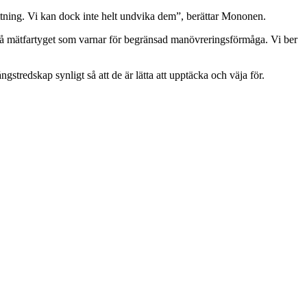
sättning. Vi kan dock inte helt undvika dem”, berättar Mononen.
å mätfartyget som varnar för begränsad manövreringsförmåga. Vi ber
gstredskap synligt så att de är lätta att upptäcka och väja för.