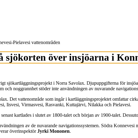
nnevesi-Pielavesi vattenområden
å sjökorten över insjöarna i Kon
rigt sjökartläggningsprojekt i Norra Savolax. Djupuppgifterna för insjö
ystem och noggrannhet stöder inte användningen av nuvarande navigation
lax. Det vattenområde som ingår i kartläggningsprojektet omfattar cirk
i, Iisvesi, Virmasvesi, Rasvanki, Kuttajärvi, Nilakka och Pielavesi.
 senast kartlades i slutet av 1800-talet och början av 1900-talet. Dessu
nvändningen av de nuvarande navigationssystemen. Södra Konnevesi nation
verar överinspektör
Jyrki Mononen
.