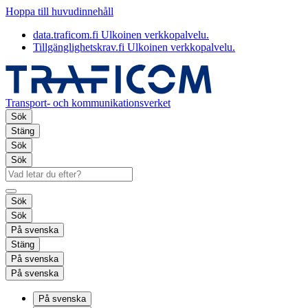
Hoppa till huvudinnehåll
data.traficom.fi
Ulkoinen verkkopalvelu.
Tillgänglighetskrav.fi
Ulkoinen verkkopalvelu.
Transport- och kommunikationsverket
Sök
Stäng
Sök
Sök
Sök
Sök
På svenska
Stäng
På svenska
På svenska
På svenska