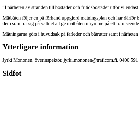
”I närheten av stranden till bostäder och fritidsbostäder utför vi en
Mätbåten följer en på förhand uppgjord mätningsplan och har därför
dem som rör sig på vattnet att ge mätbåten utrymme på ett förutseende s
Mätningarna görs i huvudsak på farleder och båtrutter samt i närheten a
Ytterligare information
Jyrki Mononen, överinspektör, jyrki.mononen@traficom.fi, 0400 591
Sidfot