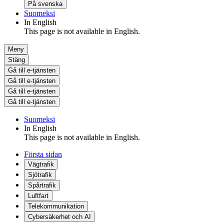
På svenska
Suomeksi
In English
This page is not available in English.
Meny
Stäng
Gå till e-tjänsten
Gå till e-tjänsten
Gå till e-tjänsten
Gå till e-tjänsten
Suomeksi
In English
This page is not available in English.
Första sidan
Vägtrafik
Sjötrafik
Spårtrafik
Luftfart
Telekommunikation
Cybersäkerhet och AI