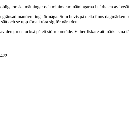
dast obligatoriska mätningar och minimerar mätningarna i närheten av bo
 begränsad manövreringsförmåga. Som bevis på detta finns dagmärken p
ätt och se upp för att röra sig för nära den.
v dem, men också på ett större område. Vi ber fiskare att märka sina fån
 422