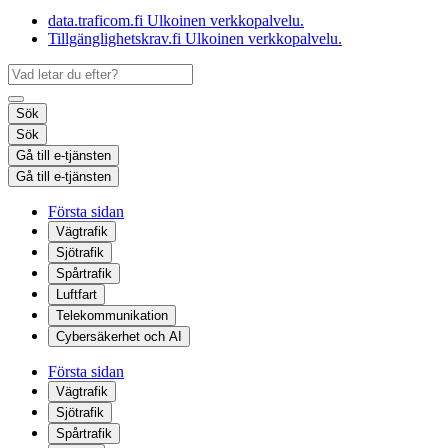
data.traficom.fi
Ulkoinen verkkopalvelu.
Tillgänglighetskrav.fi
Ulkoinen verkkopalvelu.
Sök
Sök
Gå till e-tjänsten
Gå till e-tjänsten
Första sidan
Vägtrafik
Sjötrafik
Spårtrafik
Luftfart
Telekommunikation
Cybersäkerhet och AI
Första sidan
Vägtrafik
Sjötrafik
Spårtrafik