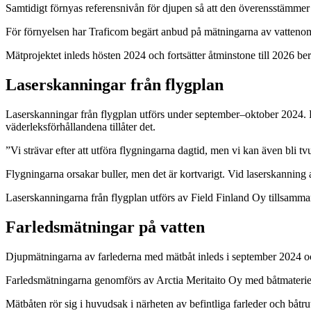
Samtidigt förnyas referensnivån för djupen så att den överensstämmer
För förnyelsen har Traficom begärt anbud på mätningarna av vatten
Mätprojektet inleds hösten 2024 och fortsätter åtminstone till 2026 b
Laserskanningar från flygplan
Laserskanningar från flygplan utförs under september–oktober 2024. Fl
väderleksförhållandena tillåter det.
”Vi strävar efter att utföra flygningarna dagtid, men vi kan även bli t
Flygningarna orsakar buller, men det är kortvarigt. Vid laserskanning
Laserskanningarna från flygplan utförs av Field Finland Oy tillsamma
Farledsmätningar på vatten
Djupmätningarna av farlederna med mätbåt inleds i september 2024 och 
Farledsmätningarna genomförs av Arctia Meritaito Oy med båtmaterie
Mätbåten rör sig i huvudsak i närheten av befintliga farleder och båt