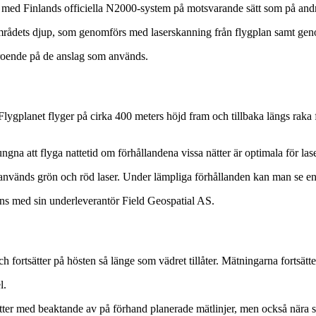
 med Finlands officiella N2000-system på motsvarande sätt som på andr
områdets djup, som genomförs med laserskanning från flygplan samt ge
eroende på de anslag som används.
ygplanet flyger på cirka 400 meters höjd fram och tillbaka längs raka f
vungna att flyga nattetid om förhållandena vissa nätter är optimala för 
 används grön och röd laser. Under lämpliga förhållanden kan man se en
ns med sin underleverantör Field Geospatial AS.
fortsätter på hösten så länge som vädret tillåter. Mätningarna fortsätte
l.
rutter med beaktande av på förhand planerade mätlinjer, men också nära 