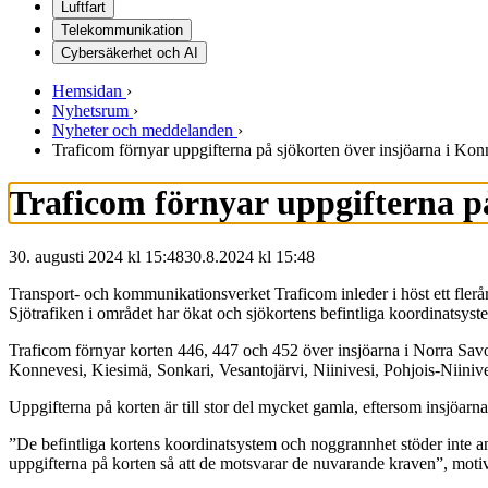
Luftfart
Telekommunikation
Cybersäkerhet och AI
Hemsidan
›
Nyhetsrum
›
Nyheter och meddelanden
›
Traficom förnyar uppgifterna på sjökorten över insjöarna i Ko
Traficom förnyar uppgifterna p
30. augusti 2024 kl 15:48
30.8.2024
kl
15:48
Transport- och kommunikationsverket Traficom inleder i höst ett flerå
Sjötrafiken i området har ökat och sjökortens befintliga koordinats
Traficom förnyar korten 446, 447 och 452 över insjöarna i Norra Savo
Konnevesi, Kiesimä, Sonkari, Vesantojärvi, Niinivesi, Pohjois-Niinives
Uppgifterna på korten är till stor del mycket gamla, eftersom insjöarna
”De befintliga kortens koordinatsystem och noggrannhet stöder inte a
uppgifterna på korten så att de motsvarar de nuvarande kraven”, moti