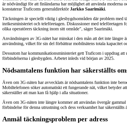
är nödvändigt för att finländarna har möjlighet att använda moderna 
konstaterar Traficoms generaldirektör
Jarkko Saarimäki
.
Täckningen är speciellt viktig i glesbygdsområden där problem med tä
inrikesministeriet och teleföretagen. Diskussioner med teleföretagen fo
olika operatörers täckning inom sitt område", säger Saarimäki.
Användningen av 3G-nätet har minskat i den mån att det inte längre ä
användning, vilket för sin del förbättrar mobilnätens totala kapacitet
Dessutom har kommunikationsministeriet gett Traficom i uppdrag att ut
förbindelserna i glesbygden. Arbetet inleds vid början av 2025.
Nödsamtalens funktion har säkerställts oms
Även om 3G-näten har avvecklats är nödsamtalens funktion inte beroende
Mobiltelefonen söker automatiskt ett fungerande nät, vilket betyder a
säkerställer att man kan få hjälp i alla situationer.
Även om 3G-näten inte längre kommer att användas övergår gammal utru
förbindelse för denna utrustning och dess verksamhet har säkerställts 
Anmäl täckningsproblem per adress