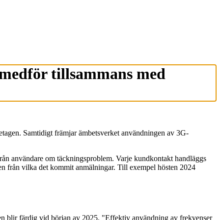
n medför tillsammans med
öretagen. Samtidigt främjar ämbetsverket användningen av 3G-
från användare om täckningsproblem. Varje kundkontakt handläggs
den från vilka det kommit anmälningar. Till exempel hösten 2024
en blir färdig vid början av 2025. "Effektiv användning av frekvenser