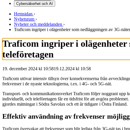
Cybersäkerhet och AI
Hemsidan
›
Nyhetsrum
›
Nyheter och meddelanden
›
Traficom ingriper i olägenheter som nedläggningen av 3G-näte
Traficom ingriper i olägenhete
teleföretagen
19. december 2024 kl 10:58
19.12.2024
kl
10:58
Traficom utövar intensiv tillsyn över konsekvenserna från avvecklin
frekvenser i de nyaste teknologierna, t.ex. i 4G- och 5G-nät.
Transport- och kommunikationsverket Traficom följer noggrant upp 
individuellt, och teleföretagen får en tidsfrist för att avgöra probl
gjordes mätningar i Södra Savolax och ett år tidigare i Östra Finland.
Effektiv användning av frekvenser möjliggö
Traficom övervakar att frekvenser som blir lediga från 3G-nät tas i b