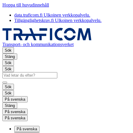
Hoppa till huvudinnehåll
data.traficom.fi
Ulkoinen verkkopalvelu.
Tillgänglighetskrav.fi
Ulkoinen verkkopalvelu.
Transport- och kommunikationsverket
Sök
Stäng
Sök
Sök
Sök
Sök
På svenska
Stäng
På svenska
På svenska
På svenska