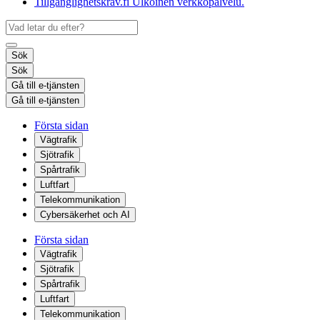
Tillgänglighetskrav.fi
Ulkoinen verkkopalvelu.
Sök
Sök
Gå till e-tjänsten
Gå till e-tjänsten
Första sidan
Vägtrafik
Sjötrafik
Spårtrafik
Luftfart
Telekommunikation
Cybersäkerhet och AI
Första sidan
Vägtrafik
Sjötrafik
Spårtrafik
Luftfart
Telekommunikation