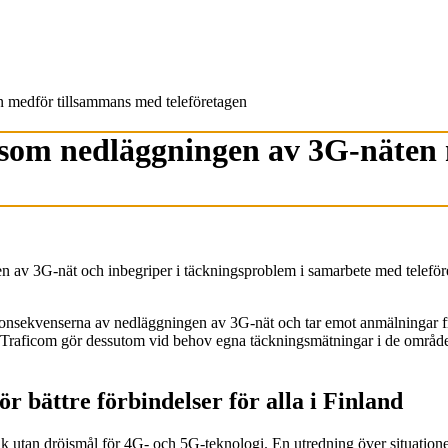
n medför tillsammans med teleföretagen
r som nedläggningen av 3G-näte
gen av 3G-nät och inbegriper i täckningsproblem i samarbete med telef
konsekvenserna av nedläggningen av 3G-nät och tar emot anmälningar 
emet. Traficom gör dessutom vid behov egna täckningsmätningar i de områ
r bättre förbindelser för alla i Finland
ruk utan dröjsmål för 4G- och 5G-teknologi. En utredning över situation