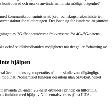
ra kontrollerad och orsaka användarna minsta möjliga olägenhet”,
 med kommunikationsministeriet, jord- och skogsbruksministeriet,
kurrensfaktor för teleföretagen. Det lönar sig för kunderna att jämföra
ggningen av 3G får operatörerna frekvenserna för 4G-/5G-nätens
 också satellitbredbandets möjligheter när det gäller förbättring av
inte hjälpen
al även om ens egen operatörs nät inte skulle vara tillgängligt.
rs mobilnät. Nödsamtalet fungerar dessutom utan SIM-kort, vilket
vända 2G-nätet. 2G-nätet erbjuder i princip en tillförlitlig
arnas funktion med hjälp av Nödcentralsverkets tjänst ILTA.