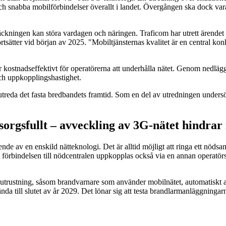
och snabba mobilförbindelser överallt i landet. Övergången ska dock va
ckningen kan störa vardagen och näringen. Traficom har utrett ärendet
rtsätter vid början av 2025. "Mobiltjänsternas kvalitet är en central kon
r kostnadseffektivt för operatörerna att underhålla nätet. Genom nedlä
 och uppkopplingshastighet.
reda det fasta bredbandets framtid. Som en del av utredningen undersöks
orgsfullt – avveckling av 3G-nätet hindrar 
 av en enskild nätteknologi. Det är alltid möjligt att ringa ett nödsamt
tt förbindelsen till nödcentralen uppkopplas också via en annan operatö
stning, såsom brandvarnare som använder mobilnätet, automatiskt att an
ända till slutet av år 2029. Det lönar sig att testa brandlarmanläggning