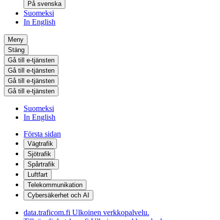
På svenska
Suomeksi
In English
Meny
Stäng
Gå till e-tjänsten
Gå till e-tjänsten
Gå till e-tjänsten
Gå till e-tjänsten
Suomeksi
In English
Första sidan
Vägtrafik
Sjötrafik
Spårtrafik
Luftfart
Telekommunikation
Cybersäkerhet och AI
data.traficom.fi
Ulkoinen verkkopalvelu.