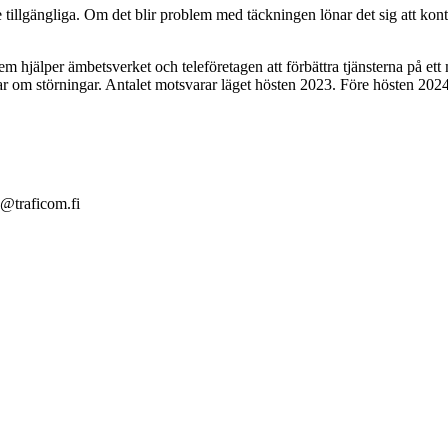
llgängliga. Om det blir problem med täckningen lönar det sig att konta
 hjälper ämbetsverket och teleföretagen att förbättra tjänsterna på ett
 om störningar. Antalet motsvarar läget hösten 2023. Före hösten 2024 
en@traficom.fi