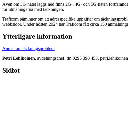
Även om 3G-nätet läggs ned finns 2G-, 4G- och 5G-näten fortfarande ti
för utmaningarna med täckningen.
Traficom påminner om att adresspecifika uppgifter om täckningsproblem
webbsidor. Under hösten 2024 har Traficom fått cirka 150 anmälningar
Ytterligare information
Anmäl om täckningsproblem
Petri Lehikoinen
, avdelningschef, tfn 0295 390 453, petri.lehikoin
Sidfot