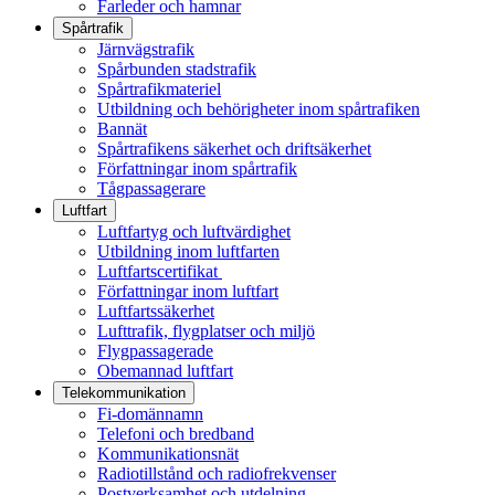
Farleder och hamnar
Spårtrafik
Järnvägstrafik
Spårbunden stadstrafik
Spårtrafikmateriel
Utbildning och behörigheter inom spårtrafiken
Bannät
Spårtrafikens säkerhet och driftsäkerhet
Författningar inom spårtrafik
Tågpassagerare
Luftfart
Luftfartyg och luftvärdighet
Utbildning inom luftfarten
Luftfartscertifikat
Författningar inom luftfart
Luftfartssäkerhet
Lufttrafik, flygplatser och miljö
Flygpassagerade
Obemannad luftfart
Telekommunikation
Fi-domännamn
Telefoni och bredband
Kommunikationsnät
Radiotillstånd och radiofrekvenser
Postverksamhet och utdelning