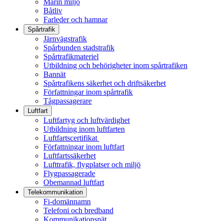
Marin miljö
Båtliv
Farleder och hamnar
Spårtrafik
Järnvägstrafik
Spårbunden stadstrafik
Spårtrafikmateriel
Utbildning och behörigheter inom spårtrafiken
Bannät
Spårtrafikens säkerhet och driftsäkerhet
Författningar inom spårtrafik
Tågpassagerare
Luftfart
Luftfartyg och luftvärdighet
Utbildning inom luftfarten
Luftfartscertifikat
Författningar inom luftfart
Luftfartssäkerhet
Lufttrafik, flygplatser och miljö
Flygpassagerade
Obemannad luftfart
Telekommunikation
Fi-domännamn
Telefoni och bredband
Kommunikationsnät