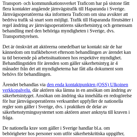
Transport- och kommunikationsverket Traficom har på sistone fått
flera kontakter angående järnvägstrafik till Haparanda i Sverige.
Järnvägsoperatörerna ska informera Traficom om sina avsikter att
bedriva trafik så snart som möjligt. Trafik till Haparanda förutsätter i
regel ändring av järnvägsoperatörens säkerhetsintyg och gemensam
behandling med den behöriga myndigheten i Sverige, dvs.
Transportstyrelsen.
Det är önskvärt att aktörerna omedelbart tar kontakt när de har
kännedom om trafikbehovet eftersom behandlingen av ärendet kan
ta tid beroende på arbetssituationen hos respektive myndighet.
Behandlingstiden för ärenden som gäller säkerhetsintyg är 4
månader från det att myndigheterna har fått alla dokument som
behövs för behandlingen.
Ärendet behandlas via
den enda kontaktpunkten (OSS)
Ulkoinen
verkkopalvelu.
där aktören ska lämna in en ansökan om ändring av
säkerhetsintyget. Ansökan om ändring ska innehålla en redogörelse
för hur järnvägsoperatörens verksamhet uppfyller de nationella
regler som gäller i Sverige, dvs. i praktiken de delar av
säkerhetsstyrningssystemet som aktören anser anknyta till kraven i
fråga.
De nationella krav som gäller i Sverige handlar bl.a. om
behörigheter hos personer som utför säkerhetskritiska uppgifter,