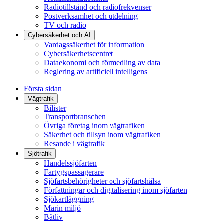
Radiotillstånd och radiofrekvenser
Postverksamhet och utdelning
TV och radio
Cybersäkerhet och AI
Vardagssäkerhet för information
Cybersäkerhetscentret
Dataekonomi och förmedling av data
Reglering av artificiell intelligens
Första sidan
Vägtrafik
Bilister
Transportbranschen
Övriga företag inom vägtrafiken
Säkerhet och tillsyn inom vägtrafiken
Resande i vägtrafik
Sjötrafik
Handelssjöfarten
Fartygspassagerare
Sjöfartsbehörigheter och sjöfartshälsa
Författningar och digitalisering inom sjöfarten
Sjökartläggning
Marin miljö
Båtliv