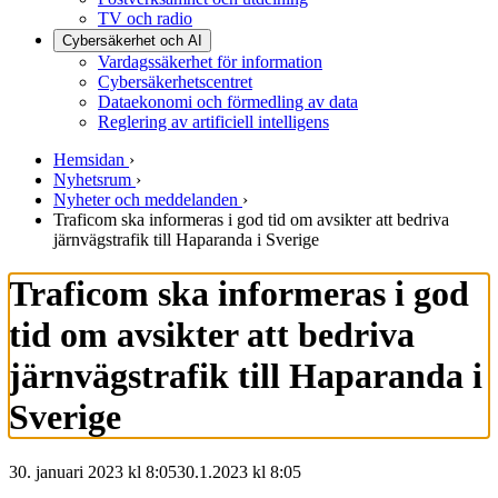
TV och radio
Cybersäkerhet och AI
Vardagssäkerhet för information
Cybersäkerhetscentret
Dataekonomi och förmedling av data
Reglering av artificiell intelligens
Hemsidan
›
Nyhetsrum
›
Nyheter och meddelanden
›
Traficom ska informeras i god tid om avsikter att bedriva
järnvägstrafik till Haparanda i Sverige
Traficom ska informeras i god
tid om avsikter att bedriva
järnvägstrafik till Haparanda i
Sverige
30. januari 2023 kl 8:05
30.1.2023
kl
8:05