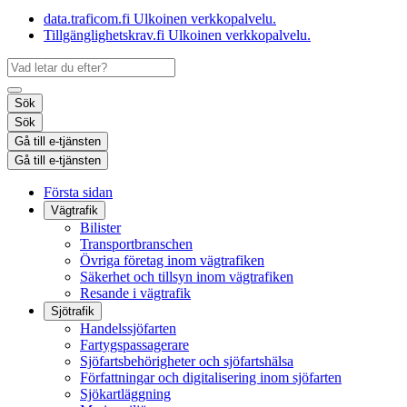
data.traficom.fi
Ulkoinen verkkopalvelu.
Tillgänglighetskrav.fi
Ulkoinen verkkopalvelu.
Sök
Sök
Gå till e-tjänsten
Gå till e-tjänsten
Första sidan
Vägtrafik
Bilister
Transportbranschen
Övriga företag inom vägtrafiken
Säkerhet och tillsyn inom vägtrafiken
Resande i vägtrafik
Sjötrafik
Handelssjöfarten
Fartygspassagerare
Sjöfartsbehörigheter och sjöfartshälsa
Författningar och digitalisering inom sjöfarten
Sjökartläggning