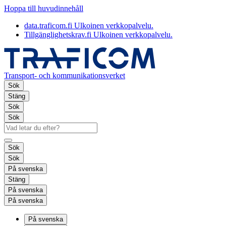
Hoppa till huvudinnehåll
data.traficom.fi
Ulkoinen verkkopalvelu.
Tillgänglighetskrav.fi
Ulkoinen verkkopalvelu.
Transport- och kommunikationsverket
Sök
Stäng
Sök
Sök
Sök
Sök
På svenska
Stäng
På svenska
På svenska
På svenska