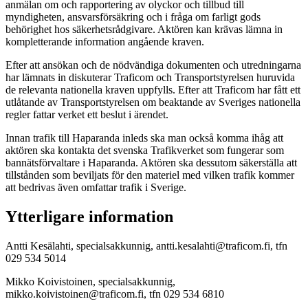
anmälan om och rapportering av olyckor och tillbud till
myndigheten, ansvarsförsäkring och i fråga om farligt gods
behörighet hos säkerhetsrådgivare. Aktören kan krävas lämna in
kompletterande information angående kraven.
Efter att ansökan och de nödvändiga dokumenten och utredningarna
har lämnats in diskuterar Traficom och Transportstyrelsen huruvida
de relevanta nationella kraven uppfylls. Efter att Traficom har fått ett
utlåtande av Transportstyrelsen om beaktande av Sveriges nationella
regler fattar verket ett beslut i ärendet.
Innan trafik till Haparanda inleds ska man också komma ihåg att
aktören ska kontakta det svenska Trafikverket som fungerar som
bannätsförvaltare i Haparanda. Aktören ska dessutom säkerställa att
tillstånden som beviljats för den materiel med vilken trafik kommer
att bedrivas även omfattar trafik i Sverige.
Ytterligare information
Antti Kesälahti, specialsakkunnig, antti.kesalahti@traficom.fi, tfn
029 534 5014
Mikko Koivistoinen, specialsakkunnig,
mikko.koivistoinen@traficom.fi, tfn 029 534 6810