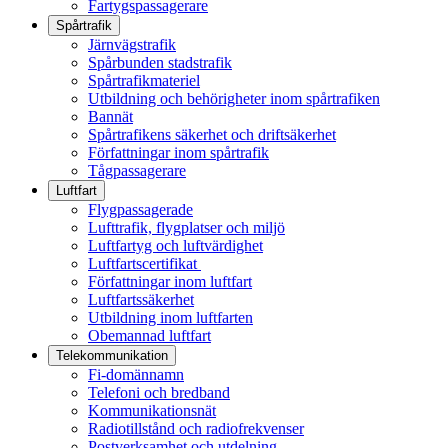
Fartygspassagerare
Spårtrafik
Järnvägstrafik
Spårbunden stadstrafik
Spårtrafikmateriel
Utbildning och behörigheter inom spårtrafiken
Bannät
Spårtrafikens säkerhet och driftsäkerhet
Författningar inom spårtrafik
Tågpassagerare
Luftfart
Flygpassagerade
Lufttrafik, flygplatser och miljö
Luftfartyg och luftvärdighet
Luftfartscertifikat
Författningar inom luftfart
Luftfartssäkerhet
Utbildning inom luftfarten
Obemannad luftfart
Telekommunikation
Fi-domännamn
Telefoni och bredband
Kommunikationsnät
Radiotillstånd och radiofrekvenser
Postverksamhet och utdelning