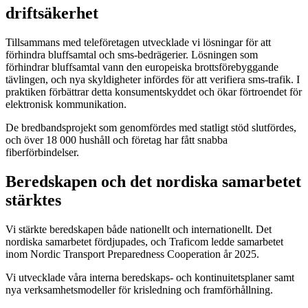
driftsäkerhet
Tillsammans med teleföretagen utvecklade vi lösningar för att
förhindra bluff­samtal och sms-bedrägerier. Lösningen som
förhindrar bluff­samtal vann den europeiska brottsförebyggande
tävlingen, och nya skyldigheter infördes för att verifiera sms-trafik. I
praktiken förbättrar detta konsumentskyddet och ökar förtroendet för
elektronisk kommunikation.
De bredbandsprojekt som genomfördes med statligt stöd slutfördes,
och över 18 000 hushåll och företag har fått snabba
fiberförbindelser.
Beredskapen och det nordiska samarbetet
stärktes
Vi stärkte beredskapen både nationellt och internationellt. Det
nordiska samarbetet fördjupades, och Traficom ledde samarbetet
inom Nordic Transport Preparedness Cooperation år 2025.
Vi utvecklade våra interna beredskaps- och kontinuitetsplaner samt
nya verksamhetsmodeller för krisledning och framförhållning.