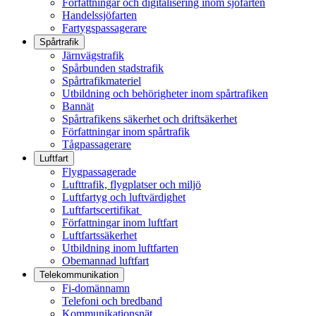
Författningar och digitalisering inom sjöfarten
Handelssjöfarten
Fartygspassagerare
Spårtrafik
Järnvägstrafik
Spårbunden stadstrafik
Spårtrafikmateriel
Utbildning och behörigheter inom spårtrafiken
Bannät
Spårtrafikens säkerhet och driftsäkerhet
Författningar inom spårtrafik
Tågpassagerare
Luftfart
Flygpassagerade
Lufttrafik, flygplatser och miljö
Luftfartyg och luftvärdighet
Luftfartscertifikat
Författningar inom luftfart
Luftfartssäkerhet
Utbildning inom luftfarten
Obemannad luftfart
Telekommunikation
Fi-domännamn
Telefoni och bredband
Kommunikationsnät