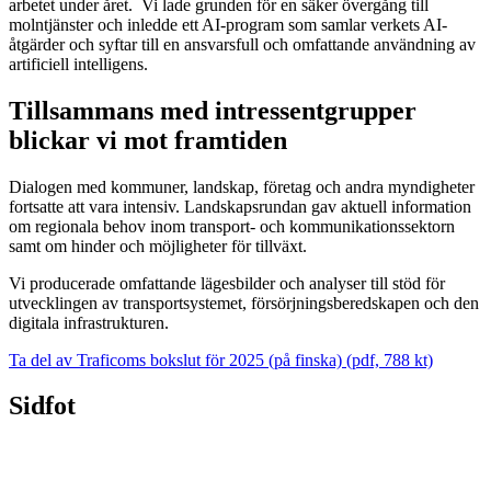
arbetet under året. Vi lade grunden för en säker övergång till
molntjänster och inledde ett AI-program som samlar verkets AI-
åtgärder och syftar till en ansvarsfull och omfattande användning av
artificiell intelligens.
Tillsammans med intressentgrupper
blickar vi mot framtiden
Dialogen med kommuner, landskap, företag och andra myndigheter
fortsatte att vara intensiv. Landskapsrundan gav aktuell information
om regionala behov inom transport- och kommunikationssektorn
samt om hinder och möjligheter för tillväxt.
Vi producerade omfattande lägesbilder och analyser till stöd för
utvecklingen av transportsystemet, försörjningsberedskapen och den
digitala infrastrukturen.
Ta del av Traficoms bokslut för 2025 (på finska) (pdf, 788 kt)
Sidfot