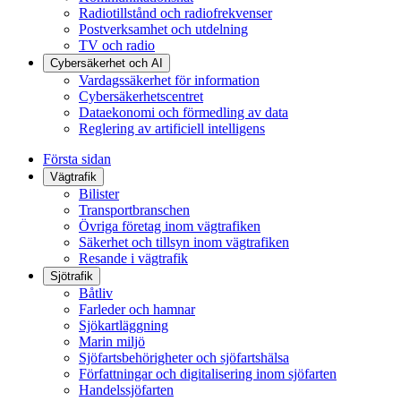
Radiotillstånd och radiofrekvenser
Postverksamhet och utdelning
TV och radio
Cybersäkerhet och AI
Vardagssäkerhet för information
Cybersäkerhetscentret
Dataekonomi och förmedling av data
Reglering av artificiell intelligens
Första sidan
Vägtrafik
Bilister
Transportbranschen
Övriga företag inom vägtrafiken
Säkerhet och tillsyn inom vägtrafiken
Resande i vägtrafik
Sjötrafik
Båtliv
Farleder och hamnar
Sjökartläggning
Marin miljö
Sjöfartsbehörigheter och sjöfartshälsa
Författningar och digitalisering inom sjöfarten
Handelssjöfarten