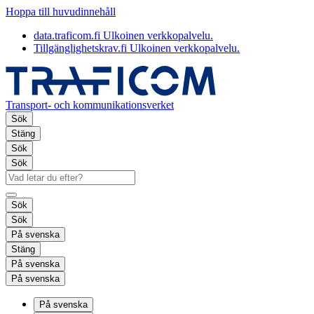
Hoppa till huvudinnehåll
data.traficom.fi
Ulkoinen verkkopalvelu.
Tillgänglighetskrav.fi
Ulkoinen verkkopalvelu.
Transport- och kommunikationsverket
Sök
Stäng
Sök
Sök
Sök
Sök
På svenska
Stäng
På svenska
På svenska
På svenska