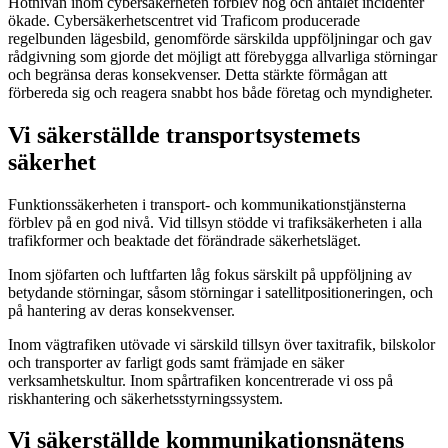
Hotnivån inom cybersäkerheten förblev hög och antalet incidenter
ökade. Cybersäkerhetscentret vid Traficom producerade
regelbunden lägesbild, genomförde särskilda uppföljningar och gav
rådgivning som gjorde det möjligt att förebygga allvarliga störningar
och begränsa deras konsekvenser. Detta stärkte förmågan att
förbereda sig och reagera snabbt hos både företag och myndigheter.
Vi säkerställde transportsystemets
säkerhet
Funktionssäkerheten i transport- och kommunikationstjänsterna
förblev på en god nivå. Vid tillsyn stödde vi trafiksäkerheten i alla
trafikformer och beaktade det förändrade säkerhetsläget.
Inom sjöfarten och luftfarten låg fokus särskilt på uppföljning av
betydande störningar, såsom störningar i satellitpositioneringen, och
på hantering av deras konsekvenser.
Inom vägtrafiken utövade vi särskild tillsyn över taxitrafik, bilskolor
och transporter av farligt gods samt främjade en säker
verksamhetskultur. Inom spårtrafiken koncentrerade vi oss på
riskhantering och säkerhetsstyrningssystem.
Vi säkerställde kommunikationsnätens