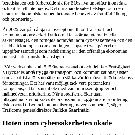
beredskapen och förberedde sig för EU:s nya uppgifter inom data
och artificiell intelligens. Det utmanande säkerhetsläget och den
stramare ekonomiska ramen betonade behovet av framförhållning
och prioritering.
År 2025 var på många sätt exceptionellt för Transport- och
kommunikationsverket Traficom. Det skärpta internationella
säkerhetsläget, den förhöjda hotnivån inom cybersäkerheten och den
snabba teknologiska omvandlingen skapade tryck på verkets
uppgifter samtidigt som nedskärningar i den offentliga ekonomins
omkostnader minskade anslagen.
”Vår verksamhetsmiljö förändrades snabbt och delvis oförutsägbart.
Vi lyckades ändå trygga de transport- och kommunikationstjänster
som är kritiska för samhället och stärka vår förmåga att förbereda oss
för störningar. Det har varit möjligt tack vare personalens
kompetens, ett tätt samarbete med våra intressentgrupper och
målmedveten prioritering. När uppgifterna ökar utan
tilläggsfinansiering krävs det av oss ännu noggrannare prioritering,
riskbaserad tillsyn och automatisering av verksamheten”, säger
Traficoms generaldirektör
Jarkko Saarimäki
.
Hoten inom cybersäkerheten ökade