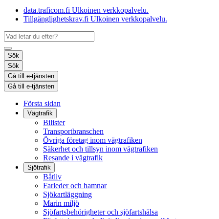
data.traficom.fi
Ulkoinen verkkopalvelu.
Tillgänglighetskrav.fi
Ulkoinen verkkopalvelu.
Sök
Sök
Gå till e-tjänsten
Gå till e-tjänsten
Första sidan
Vägtrafik
Bilister
Transportbranschen
Övriga företag inom vägtrafiken
Säkerhet och tillsyn inom vägtrafiken
Resande i vägtrafik
Sjötrafik
Båtliv
Farleder och hamnar
Sjökartläggning
Marin miljö
Sjöfartsbehörigheter och sjöfartshälsa