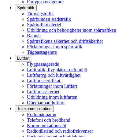
Fartygspassagerare
Spårtrafik
Järnvägstrafik
Spårbunden stadstrafik
Spårtrafikmateriel
Utbildning och behörigheter inom spårtrafiken
Bannät
Spårtrafikens säkerhet och driftsäkerhet
Författningar inom spårtrafik
Tågpassagerare
Luftfart
Flygpassagerade
Lufttrafik, flygplatser och miljö
Luftfartyg och luftvärdighet
Luftfartscertifikat
Författningar inom luftfart
Luftfartssäkerhet
Utbildning inom luftfarten
Obemannad luftfart
Telekommunikation
Fi-domännamn
Telefoni och bredband
Kommunikationsnät
Radiotillstånd och radiofrekvenser
Postverksamhet och utdelning