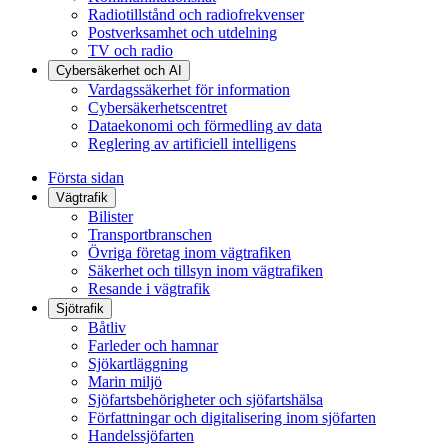
Radiotillstånd och radiofrekvenser
Postverksamhet och utdelning
TV och radio
Cybersäkerhet och AI
Vardagssäkerhet för information
Cybersäkerhetscentret
Dataekonomi och förmedling av data
Reglering av artificiell intelligens
Första sidan
Vägtrafik
Bilister
Transportbranschen
Övriga företag inom vägtrafiken
Säkerhet och tillsyn inom vägtrafiken
Resande i vägtrafik
Sjötrafik
Båtliv
Farleder och hamnar
Sjökartläggning
Marin miljö
Sjöfartsbehörigheter och sjöfartshälsa
Författningar och digitalisering inom sjöfarten
Handelssjöfarten