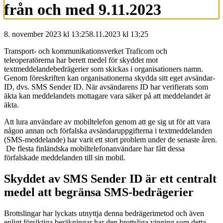
från och med 9.11.2023
8. november 2023 kl 13:25
8.11.2023
kl
13:25
Transport- och kommunikationsverket Traficom och
teleoperatörerna har berett medel för skyddet mot
textmeddelandebedrägerier som skickas i organisationers namn.
Genom föreskriften kan organisationerna skydda sitt eget avsändar-
ID, dvs. SMS Sender ID. När avsändarens ID har verifierats som
äkta kan meddelandets mottagare vara säker på att meddelandet är
äkta.
Att lura användare av mobiltelefon genom att ge sig ut för att vara
någon annan och förfalska avsändaruppgifterna i textmeddelanden
(SMS-meddelande) har varit ett stort problem under de senaste åren.
De flesta finländska mobiltelefonanvändare har fått dessa
förfalskade meddelanden till sin mobil.
Skyddet av SMS Sender ID är ett centralt
medel att begränsa SMS-bedrägerier
Brottslingar har lyckats utnyttja denna bedrägerimetod och även
enligt försiktiga beräkningar har den brottsliga vinning som detta