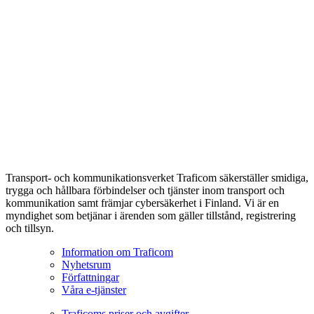
Transport- och kommunikationsverket Traficom säkerställer smidiga,
trygga och hållbara förbindelser och tjänster inom transport och
kommunikation samt främjar cybersäkerhet i Finland. Vi är en
myndighet som betjänar i ärenden som gäller tillstånd, registrering
och tillsyn.
Information om Traficom
Nyhetsrum
Författningar
Våra e-tjänster
Traficoms priser och avgifter