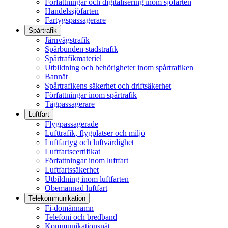
Författningar och digitalisering inom sjöfarten
Handelssjöfarten
Fartygspassagerare
Spårtrafik
Järnvägstrafik
Spårbunden stadstrafik
Spårtrafikmateriel
Utbildning och behörigheter inom spårtrafiken
Bannät
Spårtrafikens säkerhet och driftsäkerhet
Författningar inom spårtrafik
Tågpassagerare
Luftfart
Flygpassagerade
Lufttrafik, flygplatser och miljö
Luftfartyg och luftvärdighet
Luftfartscertifikat
Författningar inom luftfart
Luftfartssäkerhet
Utbildning inom luftfarten
Obemannad luftfart
Telekommunikation
Fi-domännamn
Telefoni och bredband
Kommunikationsnät