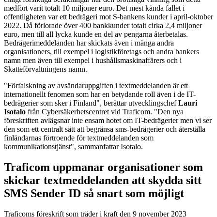
medfört varit totalt 10 miljoner euro. Det mest kända fallet i
offentligheten var ett bedrägeri mot S-bankens kunder i april-oktober
2022. Då förlorade över 400 bankkunder totalt cirka 2,4 miljoner
euro, men till all lycka kunde en del av pengarna återbetalas.
Bedrägerimeddelanden har skickats även i många andra
organisationers, till exempel i logistikföretags och andra bankers
namn men även till exempel i hushållsmaskinaffärers och i
Skatteförvaltningens namn.
"Förfalskning av avsändaruppgiften i textmeddelanden är ett
internationellt fenomen som har en betydande roll även i de IT-
bedrägerier som sker i Finland", berättar utvecklingschef
Lauri
Isotalo
från Cybersäkerhetscentret vid Traficom. "Den nya
föreskriften avlägsnar inte ensam hotet om IT-bedrägerier men vi ser
den som ett centralt sätt att begränsa sms-bedrägerier och återställa
finländarnas förtroende för textmeddelanden som
kommunikationstjänst", sammanfattar Isotalo.
Traficom uppmanar organisationer som
skickar textmeddelanden att skydda sitt
SMS Sender ID så snart som möjligt
Traficoms föreskrift som träder i kraft den 9 november 2023