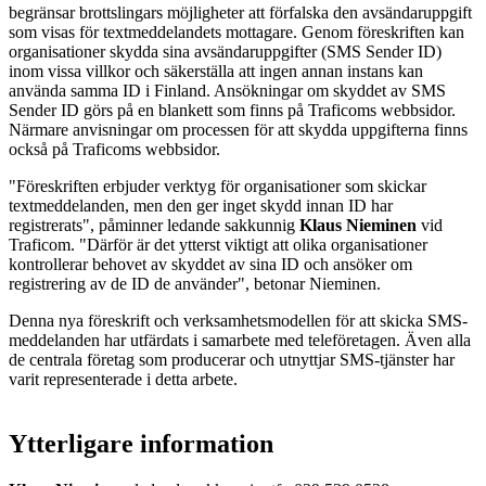
begränsar brottslingars möjligheter att förfalska den avsändaruppgift
som visas för textmeddelandets mottagare. Genom föreskriften kan
organisationer skydda sina avsändaruppgifter (SMS Sender ID)
inom vissa villkor och säkerställa att ingen annan instans kan
använda samma ID i Finland. Ansökningar om skyddet av SMS
Sender ID görs på en blankett som finns på Traficoms webbsidor.
Närmare anvisningar om processen för att skydda uppgifterna finns
också på Traficoms webbsidor.
"Föreskriften erbjuder verktyg för organisationer som skickar
textmeddelanden, men den ger inget skydd innan ID har
registrerats", påminner ledande sakkunnig
Klaus Nieminen
vid
Traficom. "Därför är det ytterst viktigt att olika organisationer
kontrollerar behovet av skyddet av sina ID och ansöker om
registrering av de ID de använder", betonar Nieminen.
Denna nya föreskrift och verksamhetsmodellen för att skicka SMS-
meddelanden har utfärdats i samarbete med teleföretagen. Även alla
de centrala företag som producerar och utnyttjar SMS-tjänster har
varit representerade i detta arbete.
Ytterligare information