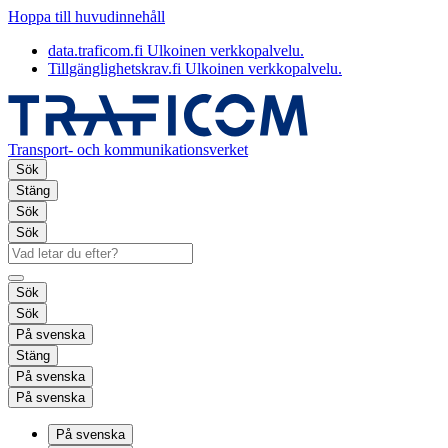
Hoppa till huvudinnehåll
data.traficom.fi
Ulkoinen verkkopalvelu.
Tillgänglighetskrav.fi
Ulkoinen verkkopalvelu.
Transport- och kommunikationsverket
Sök
Stäng
Sök
Sök
Sök
Sök
På svenska
Stäng
På svenska
På svenska
På svenska