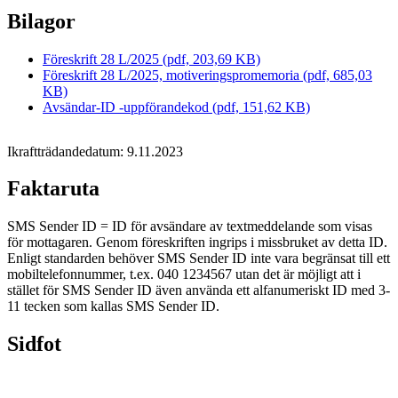
Bilagor
Föreskrift 28 L/2025 (pdf, 203,69 KB)
Föreskrift 28 L/2025, motiveringspromemoria (pdf, 685,03
KB)
Avsändar-ID -uppförandekod (pdf, 151,62 KB)
Ikraftträdandedatum: 9.11.2023
Faktaruta
SMS Sender ID = ID för avsändare av textmeddelande som visas
för mottagaren. Genom föreskriften ingrips i missbruket av detta ID.
Enligt standarden behöver SMS Sender ID inte vara begränsat till ett
mobiltelefonnummer, t.ex. 040 1234567 utan det är möjligt att i
stället för SMS Sender ID även använda ett alfanumeriskt ID med 3-
11 tecken som kallas SMS Sender ID.
Sidfot