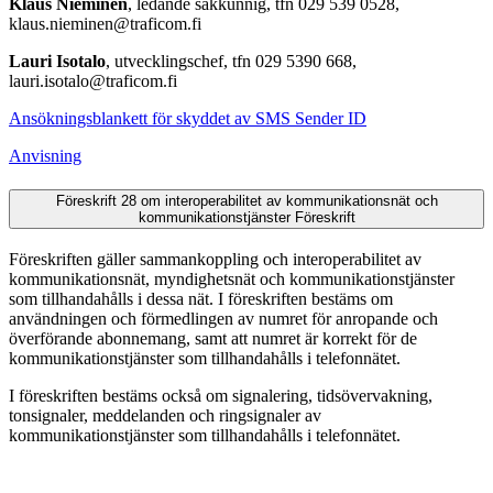
Klaus Nieminen
, ledande sakkunnig, tfn 029 539 0528,
klaus.nieminen@traficom.fi
Lauri Isotalo
, utvecklingschef, tfn 029 5390 668,
lauri.isotalo@traficom.fi
Ansökningsblankett för skyddet av SMS Sender ID
Anvisning
Föreskrift 28 om interoperabilitet av kommunikationsnät och
kommunikationstjänster
Föreskrift
Föreskriften gäller sammankoppling och interoperabilitet av
kommunikationsnät, myndighetsnät och kommunikationstjänster
som tillhandahålls i dessa nät. I föreskriften bestäms om
användningen och förmedlingen av numret för anropande och
överförande abonnemang, samt att numret är korrekt för de
kommunikationstjänster som tillhandahålls i telefonnätet.
I föreskriften bestäms också om signalering, tidsövervakning,
tonsignaler, meddelanden och ringsignaler av
kommunikationstjänster som tillhandahålls i telefonnätet.