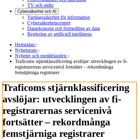
TV och radio
Cybersäkerhet och AI
Vardagssäkerhet för information
Cybersäkerhetscentret
Dataekonomi och förmedling av data
Reglering av artificiell intelligens
Hemsidan
›
Nyhetsrum
›
Nyheter och meddelanden
›
Traficoms stjärnklassificering avslöjar: utvecklingen av fi-
registrarernas servicenivå fortsätter – rekordmånga
femstjärniga registrarer
Traficoms stjärnklassificering
avslöjar: utvecklingen av fi-
registrarernas servicenivå
fortsätter – rekordmånga
femstjärniga registrarer