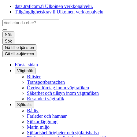
data.traficom.fi
Ulkoinen verkkopalvelu.
Tillgänglighetskrav.fi
Ulkoinen verkkopalvelu.
Sök
Sök
Gå till e-tjänsten
Gå till e-tjänsten
Första sidan
Vägtrafik
Bilister
Transportbranschen
Övriga företag inom vägtrafiken
Säkerhet och tillsyn inom vägtrafiken
Resande i vägtrafik
Sjötrafik
Båtliv
Farleder och hamnar
Sjökartläggning
Marin miljö
Sjöfartsbehörigheter och sjöfartshälsa