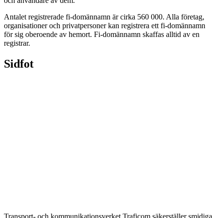
och användare av dem.
Antalet registrerade fi-domännamn är cirka 560 000. Alla företag,
organisationer och privatpersoner kan registrera ett fi-domännamn
för sig oberoende av hemort. Fi-domännamn skaffas alltid av en
registrar.
Sidfot
Transport- och kommunikationsverket Traficom säkerställer smidiga,