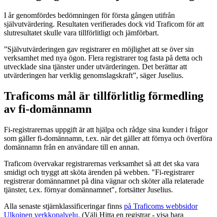
I år genomfördes bedömningen för första gången utifrån
självutvärdering. Resultaten verifierades dock vid Traficom för att
slutresultatet skulle vara tillförlitligt och jämförbart.
”Självutvärderingen gav registrarer en möjlighet att se över sin
verksamhet med nya ögon. Flera registrarer tog fasta på detta och
utvecklade sina tjänster under utvärderingen. Det berättar att
utvärderingen har verklig genomslagskraft”, säger Juselius.
Traficoms mål är tillförlitlig förmedling
av fi-domännamn
Fi-registrarernas uppgift är att hjälpa och rådge sina kunder i frågor
som gäller fi-domännamn, t.ex. när det gäller att förnya och överföra
domännamn från en användare till en annan.
Traficom övervakar registrarernas verksamhet så att det ska vara
smidigt och tryggt att sköta ärenden på webben. "Fi-registrarer
registrerar domännamnet på dina vägnar och sköter alla relaterade
tjänster, t.ex. förnyar domännamnet", fortsätter Juselius.
Alla senaste stjärnklassificeringar finns
på Traficoms webbsidor
Ulkoinen verkkopalvelu.
(Välj Hitta en registrar - visa bara