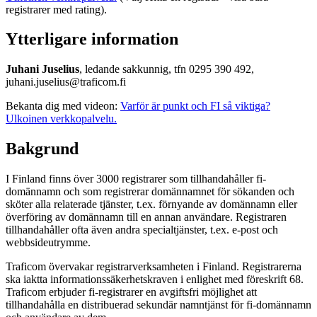
registrarer med rating).
Ytterligare information
Juhani Juselius
, ledande sakkunnig, tfn 0295 390 492,
juhani.juselius@traficom.fi
Bekanta dig med videon:
Varför är punkt och FI så viktiga?
Ulkoinen verkkopalvelu.
Bakgrund
I Finland finns över 3000 registrarer som tillhandahåller fi-
domännamn och som registrerar domännamnet för sökanden och
sköter alla relaterade tjänster, t.ex. förnyande av domännamn eller
överföring av domännamn till en annan användare. Registraren
tillhandahåller ofta även andra specialtjänster, t.ex. e-post och
webbsideutrymme.
Traficom övervakar registrarverksamheten i Finland. Registrarerna
ska iaktta informationssäkerhetskraven i enlighet med föreskrift 68.
Traficom erbjuder fi-registrarer en avgiftsfri möjlighet att
tillhandahålla en distribuerad sekundär namntjänst för fi-domännamn