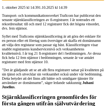
1. oktober 2025 kl 14:39
1.10.2025
kl
14:39
Transport- och kommunikationsverket Traficom har publicerat den
senaste stjärnklassificeringen av fi-registrarer. I år noterades ett
rekordresultat: till och med 12 registrarer fick det högsta vitsordet,
dvs. fem stjärnor.
Syftet med Traficoms stjärnklassificering är att göra det enklare för
en person eller ett företag som överväger att skaffa ett domännamn
att välja den registarar som passar sig bäst. Klassificeringen visar
snabbt registrarens kundservicenivå och verksamhetens
kvalitetsnivå. I år tog 21 fi-registrarer del i bedömningen. Av dessa
fick hela 12 fem stjärnor i bedömningen, senaste år var antalet
registrarer med fem stjärnor 10.
”Det är glädjande att se att allt flera registrarer satsar på kvaliteten på
sin tjänst och utvecklar sin verksamhet också under vår bedömning.
Detta betyder att det finns allt bättre och smidigare tjänster för
användare av domännamn”, säger ledande sakkunnig
Juhani
Juselius
.
Stjärnklassificeringen genomfördes för
första gången utifrån självutvärdering