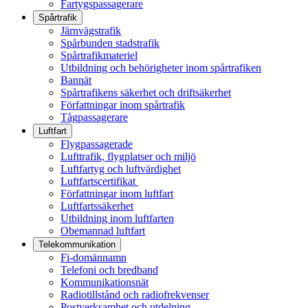
Fartygspassagerare
Spårtrafik
Järnvägstrafik
Spårbunden stadstrafik
Spårtrafikmateriel
Utbildning och behörigheter inom spårtrafiken
Bannät
Spårtrafikens säkerhet och driftsäkerhet
Författningar inom spårtrafik
Tågpassagerare
Luftfart
Flygpassagerade
Lufttrafik, flygplatser och miljö
Luftfartyg och luftvärdighet
Luftfartscertifikat
Författningar inom luftfart
Luftfartssäkerhet
Utbildning inom luftfarten
Obemannad luftfart
Telekommunikation
Fi-domännamn
Telefoni och bredband
Kommunikationsnät
Radiotillstånd och radiofrekvenser
Postverksamhet och utdelning