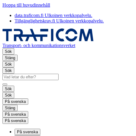
Hoppa till huvudinnehåll
data.traficom.fi
Ulkoinen verkkopalvelu.
Tillgänglighetskrav.fi
Ulkoinen verkkopalvelu.
Transport- och kommunikationsverket
Sök
Stäng
Sök
Sök
Sök
Sök
På svenska
Stäng
På svenska
På svenska
På svenska