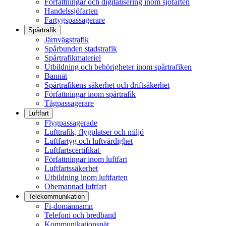
Författningar och digitalisering inom sjöfarten
Handelssjöfarten
Fartygspassagerare
Spårtrafik
Järnvägstrafik
Spårbunden stadstrafik
Spårtrafikmateriel
Utbildning och behörigheter inom spårtrafiken
Bannät
Spårtrafikens säkerhet och driftsäkerhet
Författningar inom spårtrafik
Tågpassagerare
Luftfart
Flygpassagerade
Lufttrafik, flygplatser och miljö
Luftfartyg och luftvärdighet
Luftfartscertifikat
Författningar inom luftfart
Luftfartssäkerhet
Utbildning inom luftfarten
Obemannad luftfart
Telekommunikation
Fi-domännamn
Telefoni och bredband
Kommunikationsnät