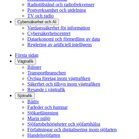
Radiotillstånd och radiofrekvenser
Postverksamhet och utdelning
TV och radio
Cybersäkerhet och AI
Vardagssäkerhet för information
Cybersäkerhetscentret
Dataekonomi och förmedling av data
Reglering av artificiell intelligens
Första sidan
Vägtrafik
Bilister
Transportbranschen
Övriga företag inom vägtrafiken
Säkerhet och tillsyn inom vägtrafiken
Resande i vägtrafik
Sjötrafik
Båtliv
Farleder och hamnar
Sjökartläggning
Marin miljö
Sjöfartsbehörigheter och sjöfartshälsa
Författningar och digitalisering inom sjöfarten
Handelssjöfarten