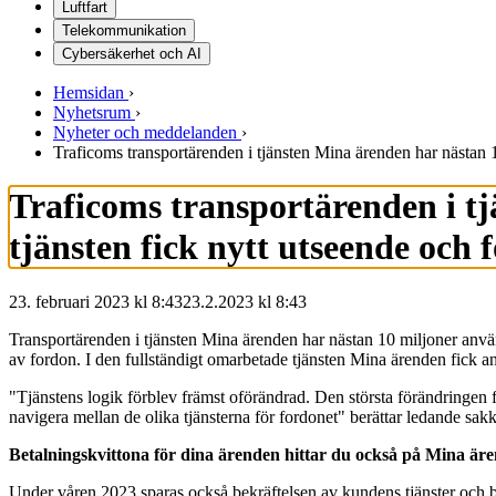
Luftfart
Telekommunikation
Cybersäkerhet och AI
Hemsidan
›
Nyhetsrum
›
Nyheter och meddelanden
›
Traficoms transportärenden i tjänsten Mina ärenden har nästan 10
Traficoms transportärenden i t
tjänsten fick nytt utseende och f
23. februari 2023 kl 8:43
23.2.2023
kl
8:43
Transportärenden i tjänsten Mina ärenden har nästan 10 miljoner använda
av fordon. I den fullständigt omarbetade tjänsten Mina ärenden fick anv
"Tjänstens logik förblev främst oförändrad. Den största förändringen 
navigera mellan de olika tjänsterna för fordonet" berättar ledande sa
Betalningskvittona för dina ärenden hittar du också på Mina är
Under våren 2023 sparas också bekräftelsen av kundens tjänster och be