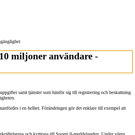
lgänglighet
10 miljoner användare -
ppgifter samt tjänster som hänför sig till registrering och beskattning
ligheten.
anfördes i en helhet. Förändringen gör det enklare till exempel att
bekräftelserna och kvittona till Suomi.fi-meddelanden. Under våren