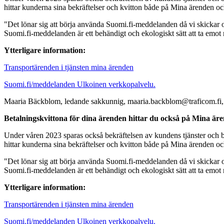
hittar kunderna sina bekräftelser och kvitton både på Mina ärenden 
"Det lönar sig att börja använda Suomi.fi-meddelanden då vi skickar o
Suomi.fi-meddelanden är ett behändigt och ekologiskt sätt att ta emo
Ytterligare information:
Transportärenden i tjänsten mina ärenden
Suomi.fi/meddelanden
Ulkoinen verkkopalvelu.
Maaria Bäckblom, ledande sakkunnig, maaria.backblom@traficom.fi,
Betalningskvittona för dina ärenden hittar du också på Mina är
Under våren 2023 sparas också bekräftelsen av kundens tjänster och be
hittar kunderna sina bekräftelser och kvitton både på Mina ärenden 
"Det lönar sig att börja använda Suomi.fi-meddelanden då vi skickar o
Suomi.fi-meddelanden är ett behändigt och ekologiskt sätt att ta emo
Ytterligare information:
Transportärenden i tjänsten mina ärenden
Suomi.fi/meddelanden
Ulkoinen verkkopalvelu.