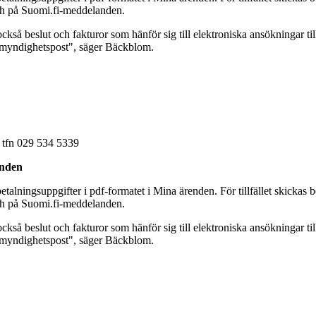
och på Suomi.fi-meddelanden.
ckså beslut och fakturor som hänför sig till elektroniska ansökningar t
t myndighetspost", säger Bäckblom.
 tfn 029 534 5339
enden
talningsuppgifter i pdf-formatet i Mina ärenden. För tillfället skickas 
och på Suomi.fi-meddelanden.
ckså beslut och fakturor som hänför sig till elektroniska ansökningar t
t myndighetspost", säger Bäckblom.