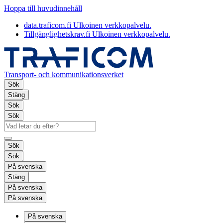
Hoppa till huvudinnehåll
data.traficom.fi
Ulkoinen verkkopalvelu.
Tillgänglighetskrav.fi
Ulkoinen verkkopalvelu.
Transport- och kommunikationsverket
Sök
Stäng
Sök
Sök
Sök
Sök
På svenska
Stäng
På svenska
På svenska
På svenska