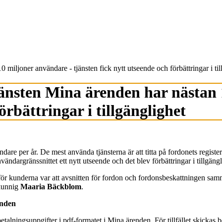
 miljoner användare - tjänsten fick nytt utseende och förbättringar i til
jänsten Mina ärenden har nästan 
örbättringar i tillgänglighet
re per år. De mest använda tjänsterna är att titta på fordonets registeru
ändargränssnittet ett nytt utseende och det blev förbättringar i tillgäng
för kunderna var att avsnitten för fordon och fordonsbeskattningen samm
kkunnig
Maaria Bäckblom
.
enden
talningsuppgifter i pdf-formatet i Mina ärenden. För tillfället skickas 