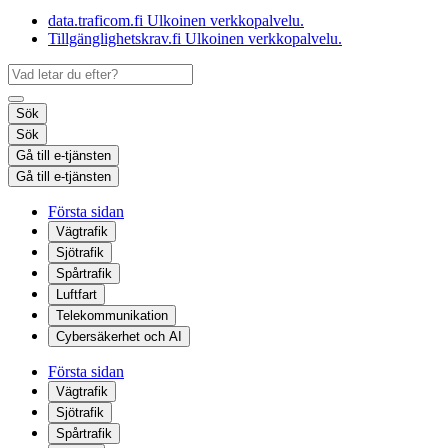
data.traficom.fi
Ulkoinen verkkopalvelu.
Tillgänglighetskrav.fi
Ulkoinen verkkopalvelu.
Sök
Sök
Gå till e-tjänsten
Gå till e-tjänsten
Första sidan
Vägtrafik
Sjötrafik
Spårtrafik
Luftfart
Telekommunikation
Cybersäkerhet och AI
Första sidan
Vägtrafik
Sjötrafik
Spårtrafik