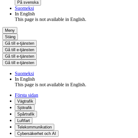
På svenska
Suomeksi
In English
This page is not available in English.
Meny
Stäng
Gå till e-tjänsten
Gå till e-tjänsten
Gå till e-tjänsten
Gå till e-tjänsten
Suomeksi
In English
This page is not available in English.
Första sidan
Vägtrafik
Sjötrafik
Spårtrafik
Luftfart
Telekommunikation
Cybersäkerhet och AI