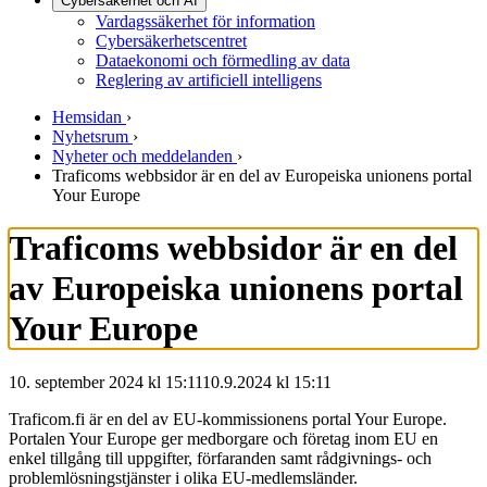
Cybersäkerhet och AI
Vardagssäkerhet för information
Cybersäkerhetscentret
Dataekonomi och förmedling av data
Reglering av artificiell intelligens
Hemsidan
›
Nyhetsrum
›
Nyheter och meddelanden
›
Traficoms webbsidor är en del av Europeiska unionens portal
Your Europe
Traficoms webbsidor är en del
av Europeiska unionens portal
Your Europe
10. september 2024 kl 15:11
10.9.2024
kl
15:11
Traficom.fi är en del av EU-kommissionens portal Your Europe.
Portalen Your Europe ger medborgare och företag inom EU en
enkel tillgång till uppgifter, förfaranden samt rådgivnings- och
problemlösningstjänster i olika EU-medlemsländer.