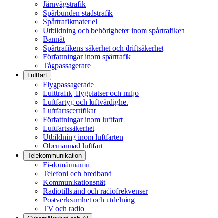
Järnvägstrafik
Spårbunden stadstrafik
Spårtrafikmateriel
Utbildning och behörigheter inom spårtrafiken
Bannät
Spårtrafikens säkerhet och driftsäkerhet
Författningar inom spårtrafik
Tågpassagerare
Luftfart
Flygpassagerade
Lufttrafik, flygplatser och miljö
Luftfartyg och luftvärdighet
Luftfartscertifikat
Författningar inom luftfart
Luftfartssäkerhet
Utbildning inom luftfarten
Obemannad luftfart
Telekommunikation
Fi-domännamn
Telefoni och bredband
Kommunikationsnät
Radiotillstånd och radiofrekvenser
Postverksamhet och utdelning
TV och radio