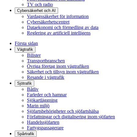
TV och radio
Cybersäkerhet och AI
Vardagssäkerhet för information
Cybersäkerhetscentret
Dataekonomi och förmedling av data
Reglering av artificiell intelligens
Första sidan
Vägtrafik
Bilister
Transportbranschen
Övriga företag inom vägtrafiken
Säkerhet och tillsyn inom vägtrafiken
Resande i vägtrafik
Sjötrafik
Båtliv
Farleder och hamnar
Sjökartläggning
Marin miljö
Sjöfartsbehörigheter och sjöfartshälsa
Författningar och digitalisering inom sjöfarten
Handelssjöfarten
Fartygspassagerare
Spårtrafik