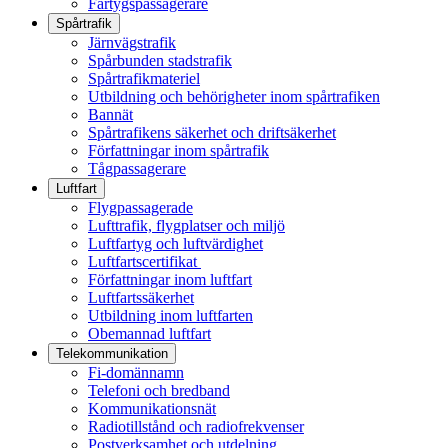
Fartygspassagerare
Spårtrafik
Järnvägstrafik
Spårbunden stadstrafik
Spårtrafikmateriel
Utbildning och behörigheter inom spårtrafiken
Bannät
Spårtrafikens säkerhet och driftsäkerhet
Författningar inom spårtrafik
Tågpassagerare
Luftfart
Flygpassagerade
Lufttrafik, flygplatser och miljö
Luftfartyg och luftvärdighet
Luftfartscertifikat
Författningar inom luftfart
Luftfartssäkerhet
Utbildning inom luftfarten
Obemannad luftfart
Telekommunikation
Fi-domännamn
Telefoni och bredband
Kommunikationsnät
Radiotillstånd och radiofrekvenser
Postverksamhet och utdelning