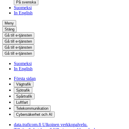
På svenska
Suomeksi
In English
Meny
Stäng
Gå till e-tjänsten
Gå till e-tjänsten
Gå till e-tjänsten
Gå till e-tjänsten
Suomeksi
In English
Första sidan
Vägtrafik
Sjötrafik
Spårtrafik
Luftfart
Telekommunikation
Cybersäkerhet och AI
data.traficom.fi
Ulkoinen verkkopalvelu.