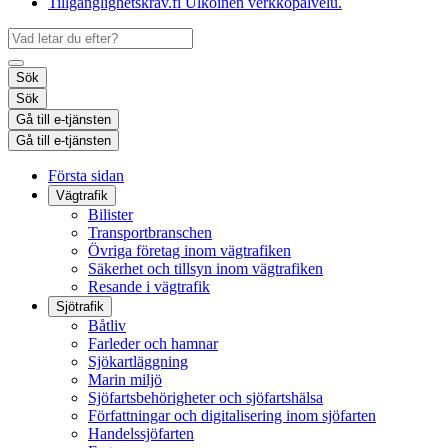
Tillgänglighetskrav.fi
Ulkoinen verkkopalvelu.
Sök
Sök
Gå till e-tjänsten
Gå till e-tjänsten
Första sidan
Vägtrafik
Bilister
Transportbranschen
Övriga företag inom vägtrafiken
Säkerhet och tillsyn inom vägtrafiken
Resande i vägtrafik
Sjötrafik
Båtliv
Farleder och hamnar
Sjökartläggning
Marin miljö
Sjöfartsbehörigheter och sjöfartshälsa
Författningar och digitalisering inom sjöfarten
Handelssjöfarten