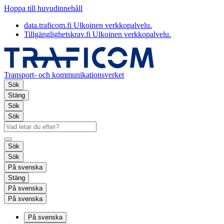
Hoppa till huvudinnehåll
data.traficom.fi
Ulkoinen verkkopalvelu.
Tillgänglighetskrav.fi
Ulkoinen verkkopalvelu.
Transport- och kommunikationsverket
Sök
Stäng
Sök
Sök
Sök
Sök
På svenska
Stäng
På svenska
På svenska
På svenska