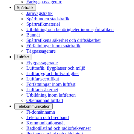
Fartygspassagerare
Spårtrafik
Järnvägstrafik
Spårbunden stadstrafik
Spårtrafikmateriel
Utbildning och behörigheter inom spårtrafiken
Bannät
Spårtrafikens säkerhet och driftsäkerhet
Författningar inom spårtrafik
Tågpassagerare
Luftfart
Flygpassagerade
Lufttrafik, flygplatser och miljö
Luftfartyg och luftvärdighet
Luftfartscertifikat
Författningar inom luftfart
Luftfartssäkerhet
Utbildning inom luftfarten
Obemannad luftfart
Telekommunikation
Fi-domännamn
Telefoni och bredband
Kommunikationsnät
Radiotillstånd och radiofrekvenser
Postverksamhet och utdelning