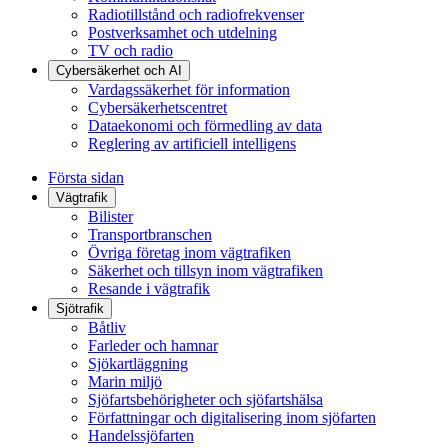
Radiotillstånd och radiofrekvenser
Postverksamhet och utdelning
TV och radio
Cybersäkerhet och AI
Vardagssäkerhet för information
Cybersäkerhetscentret
Dataekonomi och förmedling av data
Reglering av artificiell intelligens
Första sidan
Vägtrafik
Bilister
Transportbranschen
Övriga företag inom vägtrafiken
Säkerhet och tillsyn inom vägtrafiken
Resande i vägtrafik
Sjötrafik
Båtliv
Farleder och hamnar
Sjökartläggning
Marin miljö
Sjöfartsbehörigheter och sjöfartshälsa
Författningar och digitalisering inom sjöfarten
Handelssjöfarten