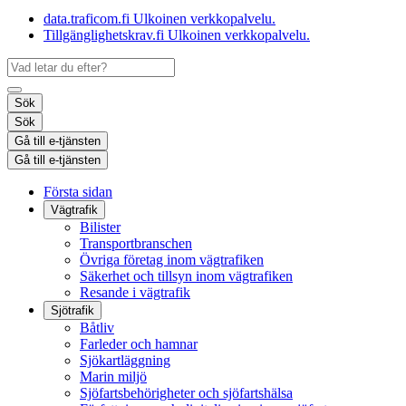
data.traficom.fi
Ulkoinen verkkopalvelu.
Tillgänglighetskrav.fi
Ulkoinen verkkopalvelu.
Sök
Sök
Gå till e-tjänsten
Gå till e-tjänsten
Första sidan
Vägtrafik
Bilister
Transportbranschen
Övriga företag inom vägtrafiken
Säkerhet och tillsyn inom vägtrafiken
Resande i vägtrafik
Sjötrafik
Båtliv
Farleder och hamnar
Sjökartläggning
Marin miljö
Sjöfartsbehörigheter och sjöfartshälsa