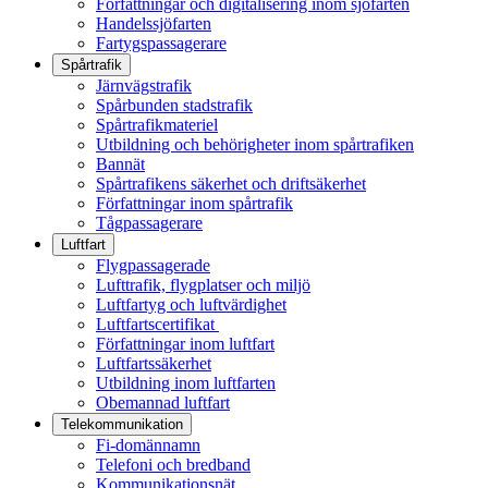
Författningar och digitalisering inom sjöfarten
Handelssjöfarten
Fartygspassagerare
Spårtrafik
Järnvägstrafik
Spårbunden stadstrafik
Spårtrafikmateriel
Utbildning och behörigheter inom spårtrafiken
Bannät
Spårtrafikens säkerhet och driftsäkerhet
Författningar inom spårtrafik
Tågpassagerare
Luftfart
Flygpassagerade
Lufttrafik, flygplatser och miljö
Luftfartyg och luftvärdighet
Luftfartscertifikat
Författningar inom luftfart
Luftfartssäkerhet
Utbildning inom luftfarten
Obemannad luftfart
Telekommunikation
Fi-domännamn
Telefoni och bredband
Kommunikationsnät