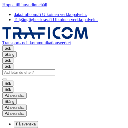
Hoppa till huvudinnehåll
data.traficom.fi
Ulkoinen verkkopalvelu.
Tillgänglighetskrav.fi
Ulkoinen verkkopalvelu.
Transport- och kommunikationsverket
Sök
Stäng
Sök
Sök
Sök
Sök
På svenska
Stäng
På svenska
På svenska
På svenska