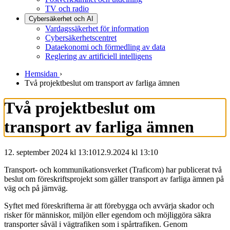
TV och radio
Cybersäkerhet och AI
Vardagssäkerhet för information
Cybersäkerhetscentret
Dataekonomi och förmedling av data
Reglering av artificiell intelligens
Hemsidan
›
Två projektbeslut om transport av farliga ämnen
Två projektbeslut om
transport av farliga ämnen
12. september 2024 kl 13:10
12.9.2024
kl
13:10
Transport- och kommunikationsverket (Traficom) har publicerat två
beslut om föreskriftsprojekt som gäller transport av farliga ämnen på
väg och på järnväg.
Syftet med föreskrifterna är att förebygga och avvärja skador och
risker för människor, miljön eller egendom och möjliggöra säkra
transporter såväl i vägtrafiken som i spårtrafiken. Genom