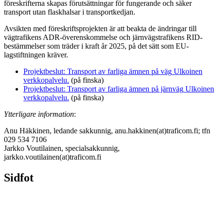
föreskrifterna skapas förutsättningar för fungerande och säker
transport utan flaskhalsar i transportkedjan.
Avsikten med föreskriftsprojekten är att beakta de ändringar till
vägtrafikens ADR-överenskommelse och järnvägstrafikens RID-
bestämmelser som träder i kraft år 2025, på det sätt som EU-
lagstiftningen kräver.
Projektbeslut: Transport av farliga ämnen på väg
Ulkoinen
verkkopalvelu.
(på finska)
Projektbeslut: Transport av farliga ämnen på järnväg
Ulkoinen
verkkopalvelu.
(på finska)
Ytterligare information
:
Anu Häkkinen, ledande sakkunnig, anu.hakkinen(at)traficom.fi; tfn
029 534 7106
Jarkko Voutilainen, specialsakkunnig,
jarkko.voutilainen(at)traficom.fi
Sidfot