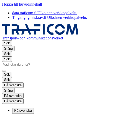
Hoppa till huvudinnehåll
data.traficom.fi
Ulkoinen verkkopalvelu.
Tillgänglighetskrav.fi
Ulkoinen verkkopalvelu.
Transport- och kommunikationsverket
Sök
Stäng
Sök
Sök
Sök
Sök
På svenska
Stäng
På svenska
På svenska
På svenska