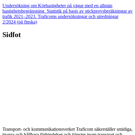
Undersökning om Körhastigheter på vägar med en allmän
hastighetsbegränsning. Statistik på basis av stickprovsberäkningar av
trafik 2021–2023. Traficoms undersökningar och utredningar
2/2024 (på finska)
Sidfot
Transport- och kommunikationsverket Traficom säkerställer smidiga,
trygga och hållbara förbindelser och tjänster inom transport och