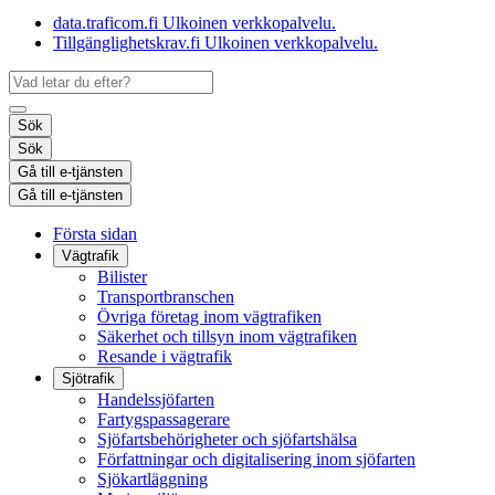
data.traficom.fi
Ulkoinen verkkopalvelu.
Tillgänglighetskrav.fi
Ulkoinen verkkopalvelu.
Sök
Sök
Gå till e-tjänsten
Gå till e-tjänsten
Första sidan
Vägtrafik
Bilister
Transportbranschen
Övriga företag inom vägtrafiken
Säkerhet och tillsyn inom vägtrafiken
Resande i vägtrafik
Sjötrafik
Handelssjöfarten
Fartygspassagerare
Sjöfartsbehörigheter och sjöfartshälsa
Författningar och digitalisering inom sjöfarten
Sjökartläggning