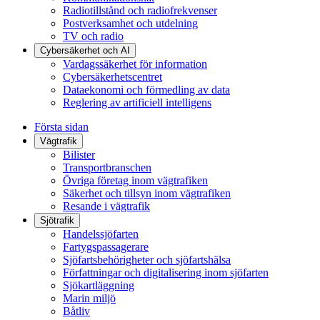
Radiotillstånd och radiofrekvenser
Postverksamhet och utdelning
TV och radio
Cybersäkerhet och AI
Vardagssäkerhet för information
Cybersäkerhetscentret
Dataekonomi och förmedling av data
Reglering av artificiell intelligens
Första sidan
Vägtrafik
Bilister
Transportbranschen
Övriga företag inom vägtrafiken
Säkerhet och tillsyn inom vägtrafiken
Resande i vägtrafik
Sjötrafik
Handelssjöfarten
Fartygspassagerare
Sjöfartsbehörigheter och sjöfartshälsa
Författningar och digitalisering inom sjöfarten
Sjökartläggning
Marin miljö
Båtliv