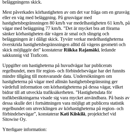
beläggningens skick.
Mest påverkades körhastigheten av om det var fråga om en grusväg
eller en väg med beläggning. På grusvägar med
hastighetsbegränsningen 80 km/h var medelhastigheten 61 km/h, på
vägar med beläggning 77 km/h. ”Det är mycket bra att förarna
sänker körhastigheten där vägen är smal och slingrig och
beläggningen är i dåligt skick. Tyvärr verkar medelhastigheterna
överskrida hastighetsbegränsningen alltid då vägens geometri och
skick möjliggör det” konstaterar
Riikka Rajamäki
, ledande
sakkunnig vid Traficom.
Uppgifter om hastigheterna på huvudvägar har publicerats
regelbundet, men för region- och förbindelsevägar har det funnits
mindre tillgång till motsvarande data. Undersökningen om
hastigheterna på vägar med allmän hastighetsbegränsning ger
värdefull information om körhastigheterna på dessa vägar, vilket
bidrar till att utveckla trafiksäkerheten. ”Hastighetsdata för
trafikberäkningarna visade sig vara mycket användbara. På basis av
dessa skulle det i fortsättningen vara möjligt att publicera statistik
regelbundet om utvecklingen av körhastigheterna på region- och
förbindelsevägar”, konstaterar
Kati Kiiskilä
, projektchef vid
Sitowise Oy.
Ytterligare information: