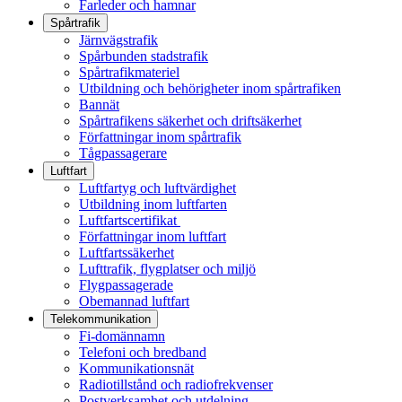
Farleder och hamnar
Spårtrafik
Järnvägstrafik
Spårbunden stadstrafik
Spårtrafikmateriel
Utbildning och behörigheter inom spårtrafiken
Bannät
Spårtrafikens säkerhet och driftsäkerhet
Författningar inom spårtrafik
Tågpassagerare
Luftfart
Luftfartyg och luftvärdighet
Utbildning inom luftfarten
Luftfartscertifikat
Författningar inom luftfart
Luftfartssäkerhet
Lufttrafik, flygplatser och miljö
Flygpassagerade
Obemannad luftfart
Telekommunikation
Fi-domännamn
Telefoni och bredband
Kommunikationsnät
Radiotillstånd och radiofrekvenser
Postverksamhet och utdelning