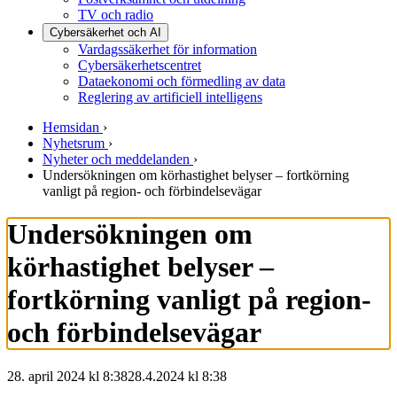
TV och radio
Cybersäkerhet och AI
Vardagssäkerhet för information
Cybersäkerhetscentret
Dataekonomi och förmedling av data
Reglering av artificiell intelligens
Hemsidan
›
Nyhetsrum
›
Nyheter och meddelanden
›
Undersökningen om körhastighet belyser – fortkörning
vanligt på region- och förbindelsevägar
Undersökningen om
körhastighet belyser –
fortkörning vanligt på region-
och förbindelsevägar
28. april 2024 kl 8:38
28.4.2024
kl
8:38