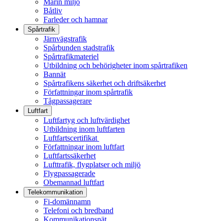
Marin miljö
Båtliv
Farleder och hamnar
Spårtrafik
Järnvägstrafik
Spårbunden stadstrafik
Spårtrafikmateriel
Utbildning och behörigheter inom spårtrafiken
Bannät
Spårtrafikens säkerhet och driftsäkerhet
Författningar inom spårtrafik
Tågpassagerare
Luftfart
Luftfartyg och luftvärdighet
Utbildning inom luftfarten
Luftfartscertifikat
Författningar inom luftfart
Luftfartssäkerhet
Lufttrafik, flygplatser och miljö
Flygpassagerade
Obemannad luftfart
Telekommunikation
Fi-domännamn
Telefoni och bredband
Kommunikationsnät