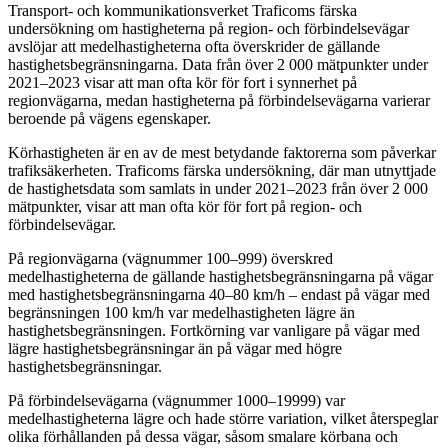
Transport- och kommunikationsverket Traficoms färska
undersökning om hastigheterna på region- och förbindelsevägar
avslöjar att medelhastigheterna ofta överskrider de gällande
hastighetsbegränsningarna. Data från över 2 000 mätpunkter under
2021–2023 visar att man ofta kör för fort i synnerhet på
regionvägarna, medan hastigheterna på förbindelsevägarna varierar
beroende på vägens egenskaper.
Körhastigheten är en av de mest betydande faktorerna som påverkar
trafiksäkerheten. Traficoms färska undersökning, där man utnyttjade
de hastighetsdata som samlats in under 2021–2023 från över 2 000
mätpunkter, visar att man ofta kör för fort på region- och
förbindelsevägar.
På regionvägarna (vägnummer 100–999) överskred
medelhastigheterna de gällande hastighetsbegränsningarna på vägar
med hastighetsbegränsningarna 40–80 km/h – endast på vägar med
begränsningen 100 km/h var medelhastigheten lägre än
hastighetsbegränsningen. Fortkörning var vanligare på vägar med
lägre hastighetsbegränsningar än på vägar med högre
hastighetsbegränsningar.
På förbindelsevägarna (vägnummer 1000–19999) var
medelhastigheterna lägre och hade större variation, vilket återspeglar
olika förhållanden på dessa vägar, såsom smalare körbana och