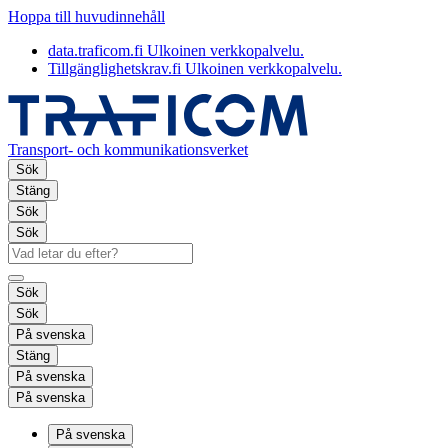
Hoppa till huvudinnehåll
data.traficom.fi
Ulkoinen verkkopalvelu.
Tillgänglighetskrav.fi
Ulkoinen verkkopalvelu.
Transport- och kommunikationsverket
Sök
Stäng
Sök
Sök
Sök
Sök
På svenska
Stäng
På svenska
På svenska
På svenska