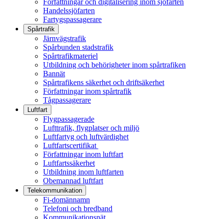
Författningar och digitalisering inom sjöfarten
Handelssjöfarten
Fartygspassagerare
Spårtrafik
Järnvägstrafik
Spårbunden stadstrafik
Spårtrafikmateriel
Utbildning och behörigheter inom spårtrafiken
Bannät
Spårtrafikens säkerhet och driftsäkerhet
Författningar inom spårtrafik
Tågpassagerare
Luftfart
Flygpassagerade
Lufttrafik, flygplatser och miljö
Luftfartyg och luftvärdighet
Luftfartscertifikat
Författningar inom luftfart
Luftfartssäkerhet
Utbildning inom luftfarten
Obemannad luftfart
Telekommunikation
Fi-domännamn
Telefoni och bredband
Kommunikationsnät