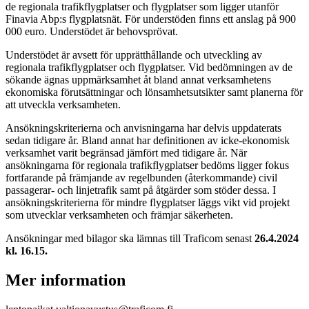
de regionala trafikflygplatser och flygplatser som ligger utanför
Finavia Abp:s flygplatsnät. För understöden finns ett anslag på 900
000 euro. Understödet är behovsprövat.
Understödet är avsett för upprätthållande och utveckling av
regionala trafikflygplatser och flygplatser. Vid bedömningen av de
sökande ägnas uppmärksamhet åt bland annat verksamhetens
ekonomiska förutsättningar och lönsamhetsutsikter samt planerna för
att utveckla verksamheten.
Ansökningskriterierna och anvisningarna har delvis uppdaterats
sedan tidigare år. Bland annat har definitionen av icke-ekonomisk
verksamhet varit begränsad jämfört med tidigare år. När
ansökningarna för regionala trafikflygplatser bedöms ligger fokus
fortfarande på främjande av regelbunden (återkommande) civil
passagerar- och linjetrafik samt på åtgärder som stöder dessa. I
ansökningskriterierna för mindre flygplatser läggs vikt vid projekt
som utvecklar verksamheten och främjar säkerheten.
Ansökningar med bilagor ska lämnas till Traficom senast
26.4.2024
kl. 16.15.
Mer information