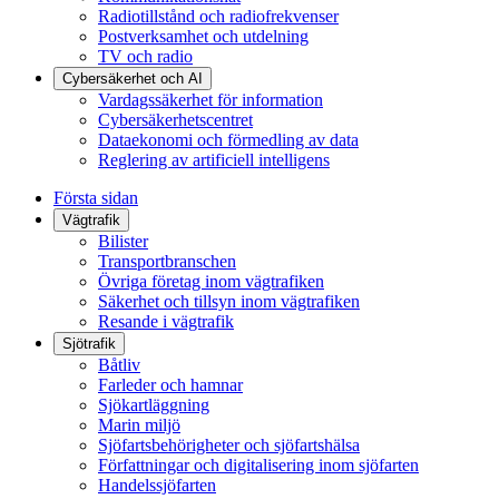
Radiotillstånd och radiofrekvenser
Postverksamhet och utdelning
TV och radio
Cybersäkerhet och AI
Vardagssäkerhet för information
Cybersäkerhetscentret
Dataekonomi och förmedling av data
Reglering av artificiell intelligens
Första sidan
Vägtrafik
Bilister
Transportbranschen
Övriga företag inom vägtrafiken
Säkerhet och tillsyn inom vägtrafiken
Resande i vägtrafik
Sjötrafik
Båtliv
Farleder och hamnar
Sjökartläggning
Marin miljö
Sjöfartsbehörigheter och sjöfartshälsa
Författningar och digitalisering inom sjöfarten
Handelssjöfarten