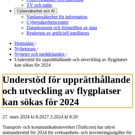
TV och radio
Cybersäkerhet och AI
Vardagssäkerhet för information
Cybersäkerhetscentret
Dataekonomi och förmedling av data
Reglering av artificiell intelligens
Hemsidan
›
Nyhetsrum
›
Nyheter och meddelanden
›
Understöd för upprätthållande och utveckling av flygplatser
kan sökas för 2024
Understöd för upprätthållande
och utveckling av flygplatser
kan sökas för 2024
27. mars 2024 kl 8:20
27.3.2024
kl
8:20
Transport- och kommunikationsverket (Traficom) har utlyst
statsunderstöd för 2024 för verksamhets- och investeringsutgifter för