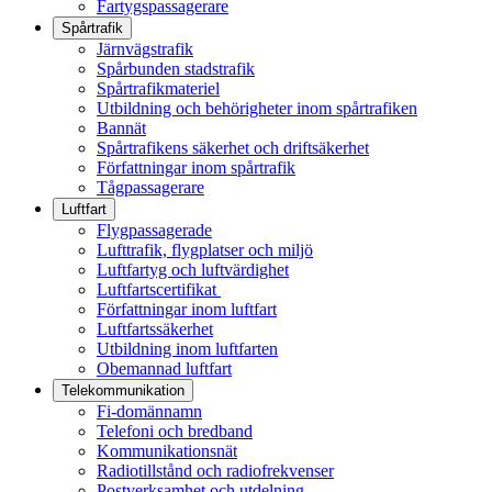
Fartygspassagerare
Spårtrafik
Järnvägstrafik
Spårbunden stadstrafik
Spårtrafikmateriel
Utbildning och behörigheter inom spårtrafiken
Bannät
Spårtrafikens säkerhet och driftsäkerhet
Författningar inom spårtrafik
Tågpassagerare
Luftfart
Flygpassagerade
Lufttrafik, flygplatser och miljö
Luftfartyg och luftvärdighet
Luftfartscertifikat
Författningar inom luftfart
Luftfartssäkerhet
Utbildning inom luftfarten
Obemannad luftfart
Telekommunikation
Fi-domännamn
Telefoni och bredband
Kommunikationsnät
Radiotillstånd och radiofrekvenser
Postverksamhet och utdelning