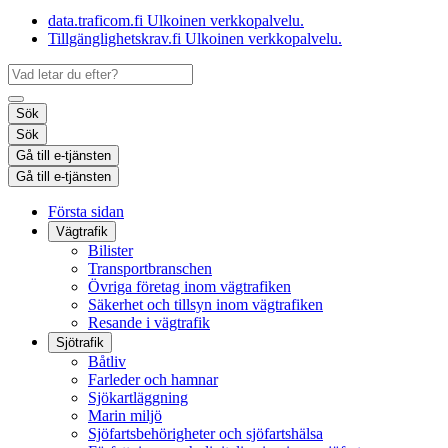
data.traficom.fi
Ulkoinen verkkopalvelu.
Tillgänglighetskrav.fi
Ulkoinen verkkopalvelu.
Sök
Sök
Gå till e-tjänsten
Gå till e-tjänsten
Första sidan
Vägtrafik
Bilister
Transportbranschen
Övriga företag inom vägtrafiken
Säkerhet och tillsyn inom vägtrafiken
Resande i vägtrafik
Sjötrafik
Båtliv
Farleder och hamnar
Sjökartläggning
Marin miljö
Sjöfartsbehörigheter och sjöfartshälsa