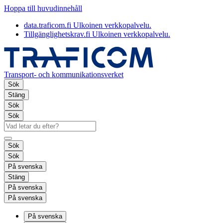
Hoppa till huvudinnehåll
data.traficom.fi
Ulkoinen verkkopalvelu.
Tillgänglighetskrav.fi
Ulkoinen verkkopalvelu.
Transport- och kommunikationsverket
Sök
Stäng
Sök
Sök
Sök
Sök
På svenska
Stäng
På svenska
På svenska
På svenska