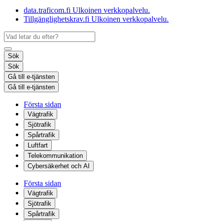
data.traficom.fi
Ulkoinen verkkopalvelu.
Tillgänglighetskrav.fi
Ulkoinen verkkopalvelu.
Sök
Sök
Gå till e-tjänsten
Gå till e-tjänsten
Första sidan
Vägtrafik
Sjötrafik
Spårtrafik
Luftfart
Telekommunikation
Cybersäkerhet och AI
Första sidan
Vägtrafik
Sjötrafik
Spårtrafik