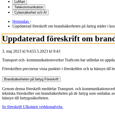
Luftfart
Telekommunikation
Cybersäkerhet och AI
Hemsidan
›
Uppdaterad föreskrift om brandsäkerheten på fartyg träder i kr
Uppdaterad föreskrift om brands
3. maj 2023 kl 9:43
3.5.2023
kl
9:43
Transport och- kommunikationsverket Traficom har utfärdat en uppdater
Föreskriften preciserar vissa punkter i föreskriften och ta hänsyn til
Brandsäkerheten på fartyg
Föreskrift
Genom denna föreskrift meddelar Transport- och kommunikationsverket
tekniska föreskrifter om brandsäkerheten på de fartyg som omfattas av d
hänsyn till fartygssäkerheten.
Se föreskrift
Ulkoinen verkkopalvelu.