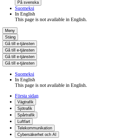
På svenska
Suomeksi
In English
This page is not available in English.
Meny
Stäng
Gå till e-tjänsten
Gå till e-tjänsten
Gå till e-tjänsten
Gå till e-tjänsten
Suomeksi
In English
This page is not available in English.
Första sidan
Vägtrafik
Sjötrafik
Spårtrafik
Luftfart
Telekommunikation
Cybersäkerhet och AI