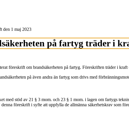
aft den 1 maj 2023
äkerheten på fartyg träder i kr
at föreskrift om brandsäkerheten på fartyg. Föreskriften träder i kraft
l brandsäkerheten på även andra än fartyg som drivs med förbränningsmot
 med stöd av 21 § 3 mom. och 23 § 1 mom. i lagen om fartygs tekniska
enna föreskrift i syfte att uppfylla de allmänna säkerhetskrav som föresk