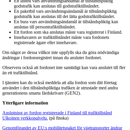
En lastbil vars användningsändamål är tillståndspliktig
godstrafik kan anslutas till godstrafiktillståndet.
En paketbil vars användningsändamål är tillståndspliktig
godstrafik kan anslutas till det lätta godstrafiktillståndet.
En buss vars användningsändamål är tillståndspliktig kan
anslutas till persontrafiktillståndet.
Ett fordon som ska anslutas måste vara registrerat i Finland.
Innehavaren av trafiktillståndet måste vara fordonets
registrerade ägare eller innehavare.
Om något av dessa villkor inte uppfylls ska du göra nödvändiga
ändringar i fordonsregistret innan du ansluter fordonet.
Observera också att fordonet inte samtidigt kan vara anslutet till fler
än ett trafiktillstånd.
I tjänsten kan du också meddela att alla fordon som ditt företag
använder i den tillståndspliktiga trafiken är utrustade med andra
generationens smarta färdskrivare (GEN2).
Ytterligare information
Anslutning av fordon registrerade i Finland till trafiktillstånd
Ulkoinen verkkopalvelu.
(på finska)
Genomförandet av EU:s mobilitetspaket för vägtransporter ändrar