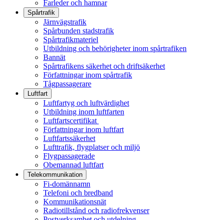
Farleder och hamnar
Spårtrafik
Järnvägstrafik
Spårbunden stadstrafik
Spårtrafikmateriel
Utbildning och behörigheter inom spårtrafiken
Bannät
Spårtrafikens säkerhet och driftsäkerhet
Författningar inom spårtrafik
Tågpassagerare
Luftfart
Luftfartyg och luftvärdighet
Utbildning inom luftfarten
Luftfartscertifikat
Författningar inom luftfart
Luftfartssäkerhet
Lufttrafik, flygplatser och miljö
Flygpassagerade
Obemannad luftfart
Telekommunikation
Fi-domännamn
Telefoni och bredband
Kommunikationsnät
Radiotillstånd och radiofrekvenser
Postverksamhet och utdelning