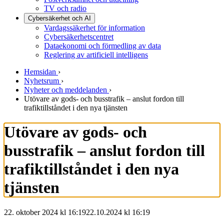
TV och radio
Cybersäkerhet och AI
Vardagssäkerhet för information
Cybersäkerhetscentret
Dataekonomi och förmedling av data
Reglering av artificiell intelligens
Hemsidan
›
Nyhetsrum
›
Nyheter och meddelanden
›
Utövare av gods- och busstrafik – anslut fordon till
trafiktillståndet i den nya tjänsten
Utövare av gods- och
busstrafik – anslut fordon till
trafiktillståndet i den nya
tjänsten
22. oktober 2024 kl 16:19
22.10.2024
kl
16:19