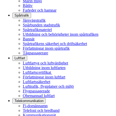
Marin miljö
Båtliv
Farleder och hamnar
Spårtrafik
Järnvägstrafik
Spårbunden stadstrafik
Spårtrafikmateriel
Utbildning och behörigheter inom spårtrafiken
Bannät
Spårtrafikens säkerhet och driftsäkerhet
Författningar inom spårtrafik
Tågpassagerare
Luftfart
Luftfartyg och luftvärdighet
Utbildning inom luftfarten
Luftfartscertifikat
Författningar inom luftfart
Luftfartssäkerhet
Lufttrafik, flygplatser och miljö
Flygpassagerade
Obemannad luftfart
Telekommunikation
Fi-domännamn
Telefoni och bredband
Kommunikationsnät