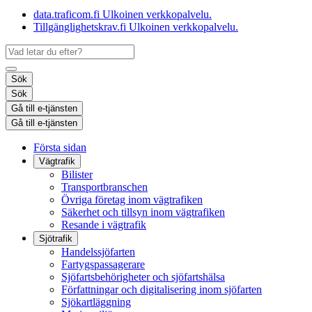
data.traficom.fi
Ulkoinen verkkopalvelu.
Tillgänglighetskrav.fi
Ulkoinen verkkopalvelu.
Sök
Sök
Gå till e-tjänsten
Gå till e-tjänsten
Första sidan
Vägtrafik
Bilister
Transportbranschen
Övriga företag inom vägtrafiken
Säkerhet och tillsyn inom vägtrafiken
Resande i vägtrafik
Sjötrafik
Handelssjöfarten
Fartygspassagerare
Sjöfartsbehörigheter och sjöfartshälsa
Författningar och digitalisering inom sjöfarten
Sjökartläggning