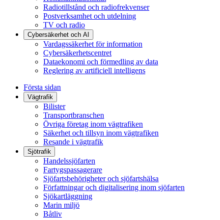
Radiotillstånd och radiofrekvenser
Postverksamhet och utdelning
TV och radio
Cybersäkerhet och AI
Vardagssäkerhet för information
Cybersäkerhetscentret
Dataekonomi och förmedling av data
Reglering av artificiell intelligens
Första sidan
Vägtrafik
Bilister
Transportbranschen
Övriga företag inom vägtrafiken
Säkerhet och tillsyn inom vägtrafiken
Resande i vägtrafik
Sjötrafik
Handelssjöfarten
Fartygspassagerare
Sjöfartsbehörigheter och sjöfartshälsa
Författningar och digitalisering inom sjöfarten
Sjökartläggning
Marin miljö
Båtliv