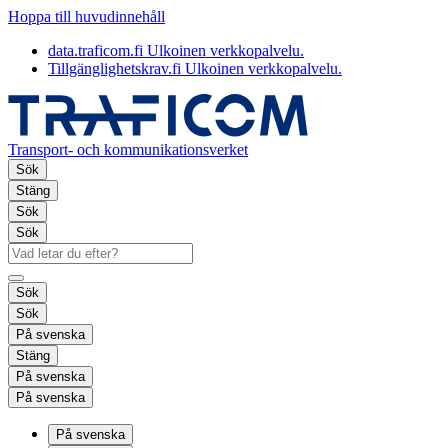
Hoppa till huvudinnehåll
data.traficom.fi
Ulkoinen verkkopalvelu.
Tillgänglighetskrav.fi
Ulkoinen verkkopalvelu.
Transport- och kommunikationsverket
Sök
Stäng
Sök
Sök
Sök
Sök
På svenska
Stäng
På svenska
På svenska
På svenska