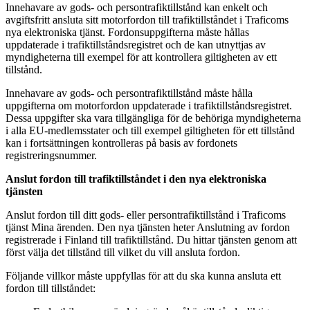
Innehavare av gods- och persontrafiktillstånd kan enkelt och
avgiftsfritt ansluta sitt motorfordon till trafiktillståndet i Traficoms
nya elektroniska tjänst. Fordonsuppgifterna måste hållas
uppdaterade i trafiktillståndsregistret och de kan utnyttjas av
myndigheterna till exempel för att kontrollera giltigheten av ett
tillstånd.
Innehavare av gods- och persontrafiktillstånd måste hålla
uppgifterna om motorfordon uppdaterade i trafiktillståndsregistret.
Dessa uppgifter ska vara tillgängliga för de behöriga myndigheterna
i alla EU-medlemsstater och till exempel giltigheten för ett tillstånd
kan i fortsättningen kontrolleras på basis av fordonets
registreringsnummer.
Anslut fordon till trafiktillståndet i den nya elektroniska
tjänsten
Anslut fordon till ditt gods- eller persontrafiktillstånd i Traficoms
tjänst Mina ärenden. Den nya tjänsten heter Anslutning av fordon
registrerade i Finland till trafiktillstånd. Du hittar tjänsten genom att
först välja det tillstånd till vilket du vill ansluta fordon.
Följande villkor måste uppfyllas för att du ska kunna ansluta ett
fordon till tillståndet: