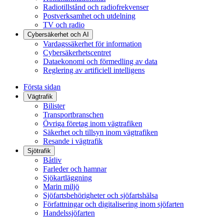
Radiotillstånd och radiofrekvenser
Postverksamhet och utdelning
TV och radio
Cybersäkerhet och AI
Vardagssäkerhet för information
Cybersäkerhetscentret
Dataekonomi och förmedling av data
Reglering av artificiell intelligens
Första sidan
Vägtrafik
Bilister
Transportbranschen
Övriga företag inom vägtrafiken
Säkerhet och tillsyn inom vägtrafiken
Resande i vägtrafik
Sjötrafik
Båtliv
Farleder och hamnar
Sjökartläggning
Marin miljö
Sjöfartsbehörigheter och sjöfartshälsa
Författningar och digitalisering inom sjöfarten
Handelssjöfarten