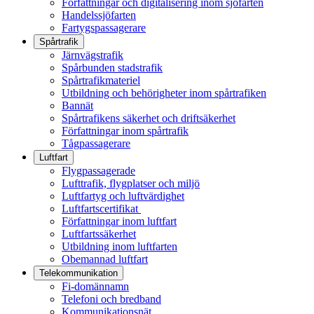
Författningar och digitalisering inom sjöfarten
Handelssjöfarten
Fartygspassagerare
Spårtrafik
Järnvägstrafik
Spårbunden stadstrafik
Spårtrafikmateriel
Utbildning och behörigheter inom spårtrafiken
Bannät
Spårtrafikens säkerhet och driftsäkerhet
Författningar inom spårtrafik
Tågpassagerare
Luftfart
Flygpassagerade
Lufttrafik, flygplatser och miljö
Luftfartyg och luftvärdighet
Luftfartscertifikat
Författningar inom luftfart
Luftfartssäkerhet
Utbildning inom luftfarten
Obemannad luftfart
Telekommunikation
Fi-domännamn
Telefoni och bredband
Kommunikationsnät