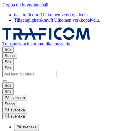
Hoppa till huvudinnehåll
data.traficom.fi
Ulkoinen verkkopalvelu.
Tillgänglighetskrav.fi
Ulkoinen verkkopalvelu.
Transport- och kommunikationsverket
Sök
Stäng
Sök
Sök
Sök
Sök
På svenska
Stäng
På svenska
På svenska
På svenska