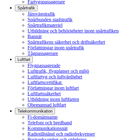
Fartygspassagerare
Spårtrafik
Järnvägstrafik
Spårbunden stadstrafik
Spårtrafikmateriel
Utbildning och behörigheter inom spårtrafiken
Bannät
Spårtrafikens säkerhet och driftsäkerhet
Författningar inom spårtrafik
Tågpassagerare
Luftfart
Flygpassagerade
Lufttrafik, flygplatser och miljö
Luftfartyg och luftvärdighet
Luftfartscertifikat
Författningar inom luftfart
Luftfartssäkerhet
Utbildning inom luftfarten
Obemannad luftfart
Telekommunikation
Fi-domännamn
Telefoni och bredband
Kommunikationsnät
Radiotillstånd och radiofrekvenser
Postverksamhet och utdelning