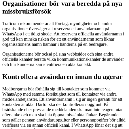
Organisationer bör vara beredda på nya
missbruksförsök
Traficom rekommenderar att företag, myndigheter och andra
organisationer överväger att reservera ett användarnamn på
WhatsApp i ett tidigt skede. Att reservera officiella användarnamn i
god tid kan minska risken för att ett användarnamn som liknar
organisationens namn hamnar i händerna på en bedragare.
Organisationerna bör också på sina webbsidor och sina andra
officiella kanaler berätta vilka kommunikationskanaler de använder
och hur kunderna kan identifiera en äkta kontakt.
Kontrollera avsändaren innan du agerar
Medborgarna bör förhålla sig till kontakter som kommer via
WhatsApp med samma försiktighet som till kontakter via andra
meddelandetjänster. Ett användarnamn i sig är ingen garanti för att
kontakten är äkta. Därför ska det kontrolleras noggrant. På
brådskande eller pressande meddelanden ska man inte reagera utan
eftertanke och man ska inta öppna misstänkta länkar. Begäranden
som gäller pengar, användaruppgifter eller personuppgifter bör alltid
verifieras via en annan officiell kanal. I WhatsApp lönar det sig att