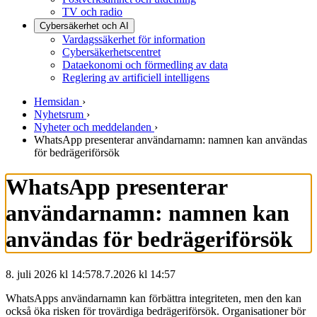
TV och radio
Cybersäkerhet och AI
Vardagssäkerhet för information
Cybersäkerhetscentret
Dataekonomi och förmedling av data
Reglering av artificiell intelligens
Hemsidan
›
Nyhetsrum
›
Nyheter och meddelanden
›
WhatsApp presenterar användarnamn: namnen kan användas
för bedrägeriförsök
WhatsApp presenterar
användarnamn: namnen kan
användas för bedrägeriförsök
8. juli 2026 kl 14:57
8.7.2026
kl
14:57
WhatsApps användarnamn kan förbättra integriteten, men den kan
också öka risken för trovärdiga bedrägeriförsök. Organisationer bör