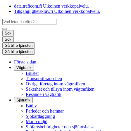
data.traficom.fi
Ulkoinen verkkopalvelu.
Tillgänglighetskrav.fi
Ulkoinen verkkopalvelu.
Sök
Sök
Gå till e-tjänsten
Gå till e-tjänsten
Första sidan
Vägtrafik
Bilister
Transportbranschen
Övriga företag inom vägtrafiken
Säkerhet och tillsyn inom vägtrafiken
Resande i vägtrafik
Sjötrafik
Båtliv
Farleder och hamnar
Sjökartläggning
Marin miljö
Sjöfartsbehörigheter och sjöfartshälsa