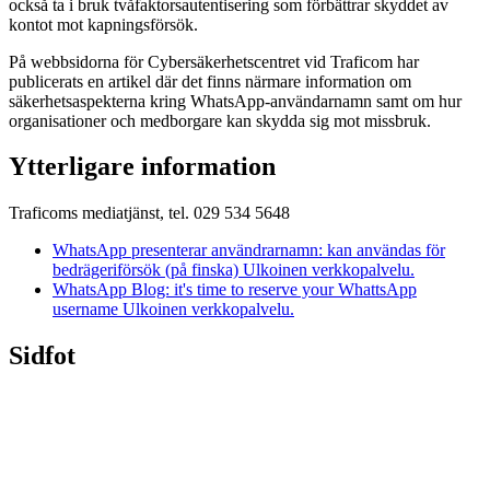
också ta i bruk tvåfaktorsautentisering som förbättrar skyddet av
kontot mot kapningsförsök.
På webbsidorna för Cybersäkerhetscentret vid Traficom har
publicerats en artikel där det finns närmare information om
säkerhetsaspekterna kring WhatsApp-användarnamn samt om hur
organisationer och medborgare kan skydda sig mot missbruk.
Ytterligare information
Traficoms mediatjänst, tel. 029 534 5648
WhatsApp presenterar användrarnamn: kan användas för
bedrägeriförsök (på finska)
Ulkoinen verkkopalvelu.
WhatsApp Blog: it's time to reserve your WhattsApp
username
Ulkoinen verkkopalvelu.
Sidfot