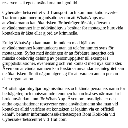
reservera sitt eget användarnamn i god tid.
Cybersäkerhetscentret vid Transport- och kommunikationsverket
Traficom påminner organisationer om att WhatsApps nya
användarnamn kan öka risken för bedrägeriförsök, eftersom
användarnamnet inte nödvändigtvis berättar för mottagare huruvida
kontakten är äkta eller gjord av kriminella.
Enligt WhatsApp kan man i framtiden med hjälp av
användarnamnet kommunicera utan att telefonnumret syns för
mottagaren. Syftet med ändringen är att förbättra integritet och
minska obehövlig delning av personuppgifter till exempel i
gruppdiskussioner, evenemang och vid kontakt med nya kontakter.
Även om användarnamnen kan förstärka användarnas integritet kan
de öka risken för att någon utger sig för att vara en annan person
eller organisation.
"Brottslingar utnyttjar organisationers och kända personers namn för
bedrägerier, och motsvarande fenomen kan också ses när man tar i
bruk användarnamn för WhatsApp. Även om myndigheter och
andra organisationer reserverar egna användarnamn ska man vid
kontakter alltid verifiera att kontakten är legitim via en officiell
kanal", berättar informationssäkerhetsexpert Roni Kokkola vid
Cybersäkerhetscentret vid Traficom.