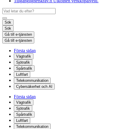
Tillgänglighetskrav.fi
Ulkoinen verkkopalvelu.
Sök
Sök
Gå till e-tjänsten
Gå till e-tjänsten
Första sidan
Vägtrafik
Sjötrafik
Spårtrafik
Luftfart
Telekommunikation
Cybersäkerhet och AI
Första sidan
Vägtrafik
Sjötrafik
Spårtrafik
Luftfart
Telekommunikation