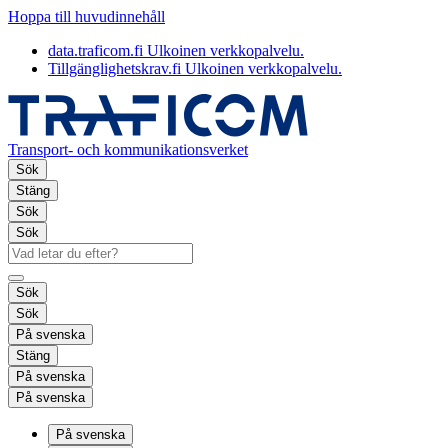
Hoppa till huvudinnehåll
data.traficom.fi
Ulkoinen verkkopalvelu.
Tillgänglighetskrav.fi
Ulkoinen verkkopalvelu.
Transport- och kommunikationsverket
Sök
Stäng
Sök
Sök
Sök
Sök
På svenska
Stäng
På svenska
På svenska
På svenska