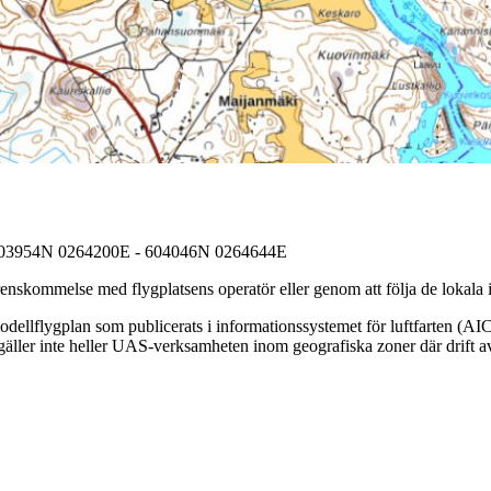
603954N 0264200E - 604046N 0264644E
nskommelse med flygplatsens operatör eller genom att följa de lokala i
ellflygplan som publicerats i informationssystemet för luftfarten (AIC
äller inte heller UAS-verksamheten inom geografiska zoner där drift av