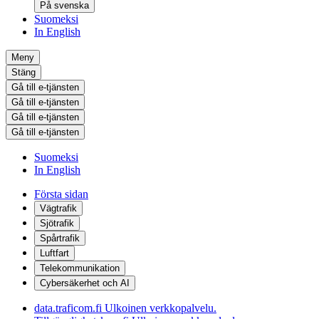
På svenska
Suomeksi
In English
Meny
Stäng
Gå till e-tjänsten
Gå till e-tjänsten
Gå till e-tjänsten
Gå till e-tjänsten
Suomeksi
In English
Första sidan
Vägtrafik
Sjötrafik
Spårtrafik
Luftfart
Telekommunikation
Cybersäkerhet och AI
data.traficom.fi
Ulkoinen verkkopalvelu.