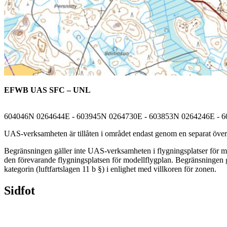
EFWB UAS SFC – UNL
604046N 0264644E - 603945N 0264730E - 603853N 0264246E - 
UAS-verksamheten är tillåten i området endast genom en separat övere
Begränsningen gäller inte UAS-verksamheten i flygningsplatser för mod
den förevarande flygningsplatsen för modellflygplan. Begränsningen g
kategorin (luftfartslagen 11 b §) i enlighet med villkoren för zonen.
Sidfot