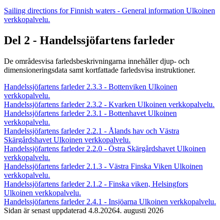
Sailing directions for Finnish waters - General information
Ulkoinen
verkkopalvelu.
Del 2 - Handelssjöfartens farleder
De områdesvisa farledsbeskrivningarna innehåller djup- och
dimensioneringsdata samt kortfattade farledsvisa instruktioner.
Handelssjöfartens farleder 2.3.3 - Bottenviken
Ulkoinen
verkkopalvelu.
Handelssjöfartens farleder 2.3.2 - Kvarken
Ulkoinen verkkopalvelu.
Handelssjöfartens farleder 2.3.1 - Bottenhavet
Ulkoinen
verkkopalvelu.
Handelssjöfartens farleder 2.2.1 - Ålands hav och Västra
Skärgårdshavet
Ulkoinen verkkopalvelu.
Handelssjöfartens farleder 2.2.0 - Östra Skärgårdshavet
Ulkoinen
verkkopalvelu.
Handelssjöfartens farleder 2.1.3 - Västra Finska Viken
Ulkoinen
verkkopalvelu.
Handelssjöfartens farleder 2.1.2 - Finska viken, Helsingfors
Ulkoinen verkkopalvelu.
Handelssjöfartens farleder 2.4.1 - Insjöarna
Ulkoinen verkkopalvelu.
Sidan är senast uppdaterad
4.8.2026
4. augusti 2026