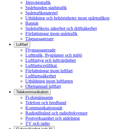
Järnvägstrafik
Spårbunden stadstrafik
Spårtrafikmateriel
Utbildning och behörigheter inom spårtrafiken
Bannät
Spårtrafikens säkerhet och driftsäkerhet
Författningar inom spårtrafik
Tågpassagerare
Luftfart
Flygpassagerade
Lufttrafik, flygplatser och miljö
Luftfartyg och luftvärdighet
Luftfartscertifikat
Författningar inom luftfart
Luftfartssäkerhet
Utbildning inom luftfarten
Obemannad luftfart
Telekommunikation
Fi-domännamn
Telefoni och bredband
Kommunikationsnät
Radiotillstånd och radiofrekvenser
Postverksamhet och utdelning
TV och radio