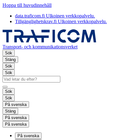
Hoppa till huvudinnehåll
data.traficom.fi
Ulkoinen verkkopalvelu.
Tillgänglighetskrav.fi
Ulkoinen verkkopalvelu.
Transport- och kommunikationsverket
Sök
Stäng
Sök
Sök
Sök
Sök
På svenska
Stäng
På svenska
På svenska
På svenska