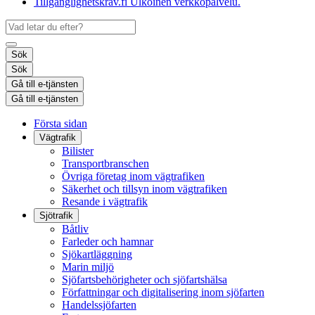
Tillgänglighetskrav.fi
Ulkoinen verkkopalvelu.
Sök
Sök
Gå till e-tjänsten
Gå till e-tjänsten
Första sidan
Vägtrafik
Bilister
Transportbranschen
Övriga företag inom vägtrafiken
Säkerhet och tillsyn inom vägtrafiken
Resande i vägtrafik
Sjötrafik
Båtliv
Farleder och hamnar
Sjökartläggning
Marin miljö
Sjöfartsbehörigheter och sjöfartshälsa
Författningar och digitalisering inom sjöfarten
Handelssjöfarten