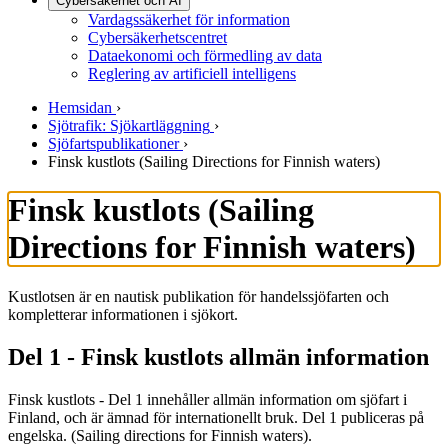
Cybersäkerhet och AI
Vardagssäkerhet för information
Cybersäkerhetscentret
Dataekonomi och förmedling av data
Reglering av artificiell intelligens
Hemsidan
›
Sjötrafik: Sjökartläggning
›
Sjöfartspublikationer
›
Finsk kustlots (Sailing Directions for Finnish waters)
Finsk kustlots (Sailing
Directions for Finnish waters)
Kustlotsen är en nautisk publikation för handelssjöfarten och
kompletterar informationen i sjökort.
Del 1 - Finsk kustlots allmän information
Finsk kustlots - Del 1 innehåller allmän information om sjöfart i
Finland, och är ämnad för internationellt bruk. Del 1 publiceras på
engelska. (Sailing directions for Finnish waters).