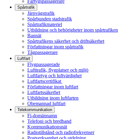
Fartygspassagerare
Spårtrafik
Järnvägstrafik
Spårbunden stadstrafik
Spårtrafikmateriel
Utbildning och behörigheter inom spårtrafiken
Bannät
Spårtrafikens säkerhet och driftsäkerhet
Författningar inom spårtrafik
Tågpassagerare
Luftfart
Flygpassagerade
Lufttrafik, flygplatser och miljö
Luftfartyg och luftvärdighet
Luftfartscertifikat
Författningar inom luftfart
Luftfartssäkerhet
Utbildning inom luftfarten
Obemannad luftfart
Telekommunikation
Fi-domännamn
Telefoni och bredband
Kommunikationsnät
Radiotillstånd och radiofrekvenser
Postverksamhet och utdelning