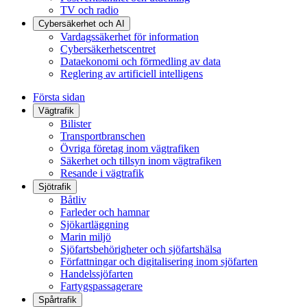
TV och radio
Cybersäkerhet och AI
Vardagssäkerhet för information
Cybersäkerhetscentret
Dataekonomi och förmedling av data
Reglering av artificiell intelligens
Första sidan
Vägtrafik
Bilister
Transportbranschen
Övriga företag inom vägtrafiken
Säkerhet och tillsyn inom vägtrafiken
Resande i vägtrafik
Sjötrafik
Båtliv
Farleder och hamnar
Sjökartläggning
Marin miljö
Sjöfartsbehörigheter och sjöfartshälsa
Författningar och digitalisering inom sjöfarten
Handelssjöfarten
Fartygspassagerare
Spårtrafik