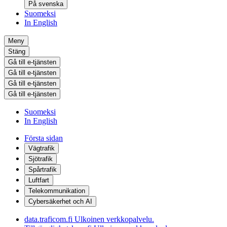
På svenska
Suomeksi
In English
Meny
Stäng
Gå till e-tjänsten
Gå till e-tjänsten
Gå till e-tjänsten
Gå till e-tjänsten
Suomeksi
In English
Första sidan
Vägtrafik
Sjötrafik
Spårtrafik
Luftfart
Telekommunikation
Cybersäkerhet och AI
data.traficom.fi
Ulkoinen verkkopalvelu.