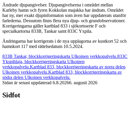
Ändrade djupangivelser. Djupangivelserna i området mellan
Karleby hamn och fyren Kokkolan majakka har ändrats. Området
har ny, mer exakt djupinformaton som även har uppdaterats utanför
farlederna. Dessutom finns flera nya djup- och grundobservationer.
Korrigeringarna gäller kartblad 833 i sjökortsserie F och
specialkartorna 833B, Tankar samt 833C Yxpila.
Ändringarna har korrigerats i de nya upplagorna av kustkort 52 och
hamnkort 117 med rättelsedatum 10.5.2024.
833B Tankar, blockkorrigeringskarta
Ulkoinen verkkopalvelu.
833C
Ykspihlaja, blockkorrigeringskarta
Ulkoinen
verkkopalvelu.
Kartblad 833, blockkorrigeringskarta av norra delen
Ulkoinen verkkopalvelu.
Kartblad 833, blockkorrigeringskarta av
södra delen
Ulkoinen verkkopalvelu.
Sidan är senast uppdaterad
6.8.2026
6. augusti 2026
Sidfot