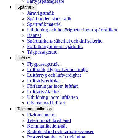
Fartygspassagerare
Spårtrafik
Järnvägstrafik
Spårbunden stadstrafik
Spårtrafikmateriel
Utbildning och behörigheter inom spårtrafiken
Bannät
Spårtrafikens säkerhet och driftsäkerhet
Författningar inom spårtrafik
Tågpassagerare
Luftfart
Flygpassagerade
Lufttrafik, flygplatser och miljö
Luftfartyg och luftvärdighet
Luftfartscertifikat
Författningar inom luftfart
Luftfartssäkerhet
Utbildning inom luftfarten
Obemannad luftfart
Telekommunikation
Fi-domännamn
Telefoni och bredband
Kommunikationsnät
Radiotillstånd och radiofrekvenser
Postverksamhet och utdelning