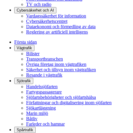
TV och radio
Cybersäkerhet och AI
Vardagssäkerhet för information
Cybersäkerhetscentret
Dataekonomi och förmedling av data
Reglering av artificiell intelligens
Första sidan
Vägtrafik
Bilister
Transportbranschen
Övriga företag inom vägtrafiken
Säkerhet och tillsyn inom vägtrafiken
Resande i vägtrafik
Sjötrafik
Handelssjöfarten
Fartygspassagerare
Sjöfartsbehörigheter och sjöfartshälsa
Författningar och digitalisering inom sjöfarten
Sjökartläggning
Marin miljö
Båtliv
Farleder och hamnar
Spårtrafik