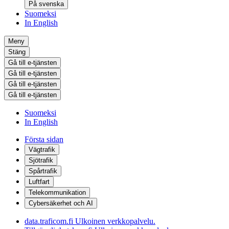
På svenska
Suomeksi
In English
Meny
Stäng
Gå till e-tjänsten
Gå till e-tjänsten
Gå till e-tjänsten
Gå till e-tjänsten
Suomeksi
In English
Första sidan
Vägtrafik
Sjötrafik
Spårtrafik
Luftfart
Telekommunikation
Cybersäkerhet och AI
data.traficom.fi
Ulkoinen verkkopalvelu.