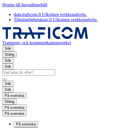
Hoppa till huvudinnehåll
data.traficom.fi
Ulkoinen verkkopalvelu.
Tillgänglighetskrav.fi
Ulkoinen verkkopalvelu.
Transport- och kommunikationsverket
Sök
Stäng
Sök
Sök
Sök
Sök
På svenska
Stäng
På svenska
På svenska
På svenska