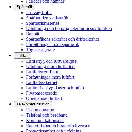
Farleder och hamnar
Spårtrafik
Järnvägstrafik
Spårbunden stadstrafik
Spårtrafikmateriel
Utbildning och behörigheter inom spårtrafiken
Bannät
Spårtrafikens säkerhet och driftsäkerhet
Författningar inom spårtrafik
Tågpassagerare
Luftfart
Luftfartyg och luftvärdighet
Utbildning inom luftfarten
Luftfartscertifikat
Författningar inom luftfart
Luftfartssäkerhet
Lufttrafik, flygplatser och miljö
Flygpassagerade
Obemannad luftfart
Telekommunikation
Fi-domännamn
Telefoni och bredband
Kommunikationsnät
Radiotillstånd och radiofrekvenser
Postverksamhet och utdelning