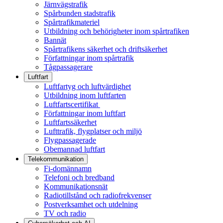
Järnvägstrafik
Spårbunden stadstrafik
Spårtrafikmateriel
Utbildning och behörigheter inom spårtrafiken
Bannät
Spårtrafikens säkerhet och driftsäkerhet
Författningar inom spårtrafik
Tågpassagerare
Luftfart
Luftfartyg och luftvärdighet
Utbildning inom luftfarten
Luftfartscertifikat
Författningar inom luftfart
Luftfartssäkerhet
Lufttrafik, flygplatser och miljö
Flygpassagerade
Obemannad luftfart
Telekommunikation
Fi-domännamn
Telefoni och bredband
Kommunikationsnät
Radiotillstånd och radiofrekvenser
Postverksamhet och utdelning
TV och radio