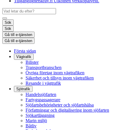
Tillgänglighetskrav.fi
Ulkoinen verkkopalvelu.
Sök
Sök
Gå till e-tjänsten
Gå till e-tjänsten
Första sidan
Vägtrafik
Bilister
Transportbranschen
Övriga företag inom vägtrafiken
Säkerhet och tillsyn inom vägtrafiken
Resande i vägtrafik
Sjötrafik
Handelssjöfarten
Fartygspassagerare
Sjöfartsbehörigheter och sjöfartshälsa
Författningar och digitalisering inom sjöfarten
Sjökartläggning
Marin miljö
Båtliv