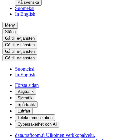
På svenska
Suomeksi
In English
Meny
Stäng
Gå till e-tjänsten
Gå till e-tjänsten
Gå till e-tjänsten
Gå till e-tjänsten
Suomeksi
In English
Första sidan
Vägtrafik
Sjötrafik
Spårtrafik
Luftfart
Telekommunikation
Cybersäkerhet och AI
data.traficom.fi
Ulkoinen verkkopalvelu.