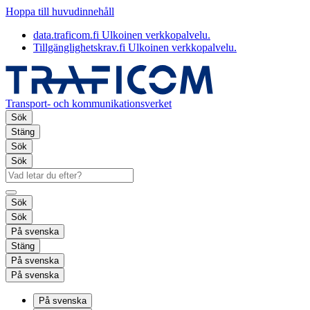
Hoppa till huvudinnehåll
data.traficom.fi
Ulkoinen verkkopalvelu.
Tillgänglighetskrav.fi
Ulkoinen verkkopalvelu.
Transport- och kommunikationsverket
Sök
Stäng
Sök
Sök
Sök
Sök
På svenska
Stäng
På svenska
På svenska
På svenska