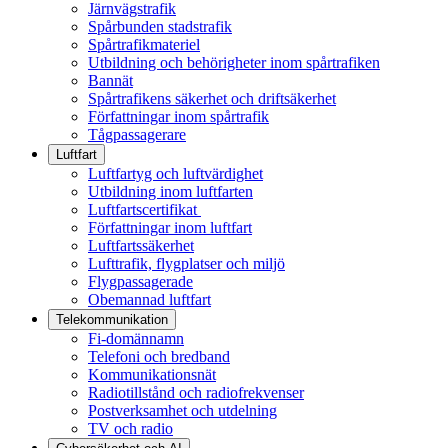
Järnvägstrafik
Spårbunden stadstrafik
Spårtrafikmateriel
Utbildning och behörigheter inom spårtrafiken
Bannät
Spårtrafikens säkerhet och driftsäkerhet
Författningar inom spårtrafik
Tågpassagerare
Luftfart
Luftfartyg och luftvärdighet
Utbildning inom luftfarten
Luftfartscertifikat
Författningar inom luftfart
Luftfartssäkerhet
Lufttrafik, flygplatser och miljö
Flygpassagerade
Obemannad luftfart
Telekommunikation
Fi-domännamn
Telefoni och bredband
Kommunikationsnät
Radiotillstånd och radiofrekvenser
Postverksamhet och utdelning
TV och radio