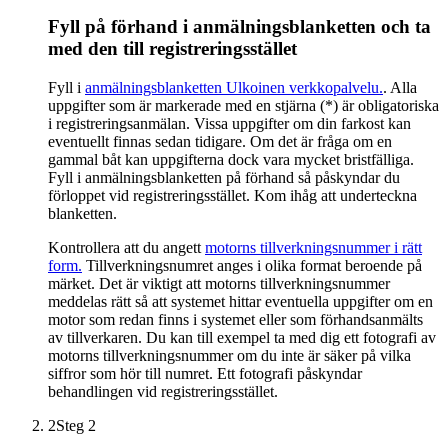
Fyll på förhand i anmälningsblanketten och ta
med den till registreringsstället
Fyll i
anmälningsblanketten
Ulkoinen verkkopalvelu.
. Alla
uppgifter som är markerade med en stjärna (*) är obligatoriska
i registreringsanmälan. Vissa uppgifter om din farkost kan
eventuellt finnas sedan tidigare. Om det är fråga om en
gammal båt kan uppgifterna dock vara mycket bristfälliga.
Fyll i anmälningsblanketten på förhand så påskyndar du
förloppet vid registreringsstället. Kom ihåg att underteckna
blanketten.
Kontrollera att du angett
motorns tillverkningsnummer i rätt
form.
Tillverkningsnumret anges i olika format beroende på
märket. Det är viktigt att motorns tillverkningsnummer
meddelas rätt så att systemet hittar eventuella uppgifter om en
motor som redan finns i systemet eller som förhandsanmälts
av tillverkaren. Du kan till exempel ta med dig ett fotografi av
motorns tillverkningsnummer om du inte är säker på vilka
siffror som hör till numret. Ett fotografi påskyndar
behandlingen vid registreringsstället.
2
Steg 2