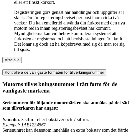
eller ett finskt körkort.
Registreringen görs genast när handlingar och uppgifter är i
skick. Du får registreringsbeviset per post inom cirka två
veckor. Du kan emellertid använda din farkost med den nya
motorn redan innan registreringsbeviset har kommit.
Myndigheterna kan vid behov kontrollera i systemet att
farkosten är registrerad och att bevisbeställningen är i kraft.
Det lönar sig dock att ha köpebrevet med sig då man rör sig
till sjöss.
Visa alla
Kontrollera de vanligaste formaten för tillverkningsnummer
Motorns tillverkningsnummer i rätt form för de
vanligaste märkena
Serienumren för följande motormärken ska anmälas på det sätt
som tillverkaren har angett:
Yamaha
: 3 siffror eller bokstäver och 7 siffror.
Exempel: 1AB1234567
Serienumret kan dessutom innehålla en extra bokstav som det fjärde