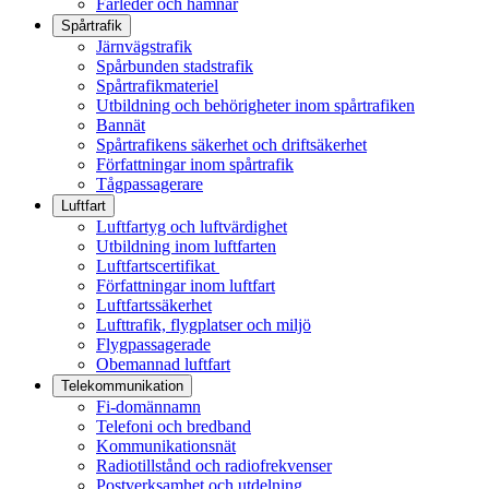
Farleder och hamnar
Spårtrafik
Järnvägstrafik
Spårbunden stadstrafik
Spårtrafikmateriel
Utbildning och behörigheter inom spårtrafiken
Bannät
Spårtrafikens säkerhet och driftsäkerhet
Författningar inom spårtrafik
Tågpassagerare
Luftfart
Luftfartyg och luftvärdighet
Utbildning inom luftfarten
Luftfartscertifikat
Författningar inom luftfart
Luftfartssäkerhet
Lufttrafik, flygplatser och miljö
Flygpassagerade
Obemannad luftfart
Telekommunikation
Fi-domännamn
Telefoni och bredband
Kommunikationsnät
Radiotillstånd och radiofrekvenser
Postverksamhet och utdelning