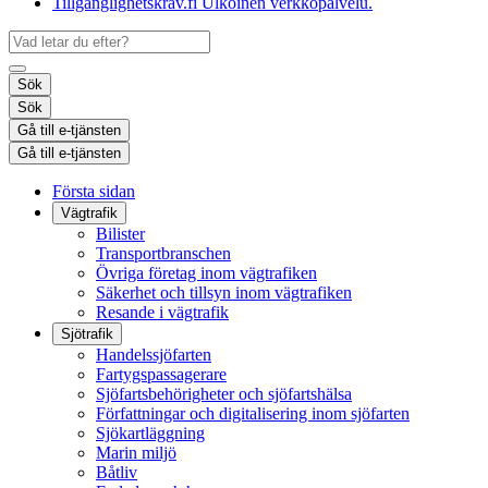
Tillgänglighetskrav.fi
Ulkoinen verkkopalvelu.
Sök
Sök
Gå till e-tjänsten
Gå till e-tjänsten
Första sidan
Vägtrafik
Bilister
Transportbranschen
Övriga företag inom vägtrafiken
Säkerhet och tillsyn inom vägtrafiken
Resande i vägtrafik
Sjötrafik
Handelssjöfarten
Fartygspassagerare
Sjöfartsbehörigheter och sjöfartshälsa
Författningar och digitalisering inom sjöfarten
Sjökartläggning
Marin miljö
Båtliv