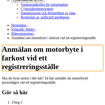
Cybersäkerhet och AI
Vardagssäkerhet för information
Cybersäkerhetscentret
Dataekonomi och förmedling av data
Reglering av artificiell intelligens
Hemsidan
›
Sjötrafik: Båtliv
›
Båtregistrering
›
Anmälan om motorbyte i farkost vid ett registreringsställe
Anmälan om motorbyte i
farkost vid ett
registreringsställe
Ska du byta motor i din båt? Så här anmäler du motorbytet
personligen vid ett registreringsställe.
Gör så här
1
Steg 1