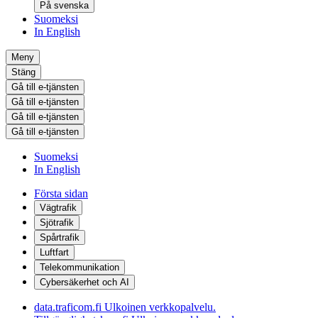
På svenska
Suomeksi
In English
Meny
Stäng
Gå till e-tjänsten
Gå till e-tjänsten
Gå till e-tjänsten
Gå till e-tjänsten
Suomeksi
In English
Första sidan
Vägtrafik
Sjötrafik
Spårtrafik
Luftfart
Telekommunikation
Cybersäkerhet och AI
data.traficom.fi
Ulkoinen verkkopalvelu.