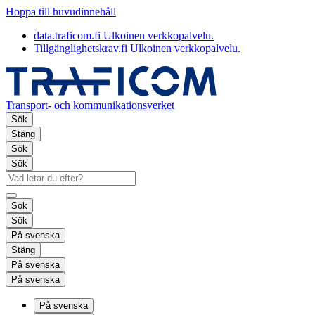
Hoppa till huvudinnehåll
data.traficom.fi
Ulkoinen verkkopalvelu.
Tillgänglighetskrav.fi
Ulkoinen verkkopalvelu.
Transport- och kommunikationsverket
Sök
Stäng
Sök
Sök
Sök
Sök
På svenska
Stäng
På svenska
På svenska
På svenska