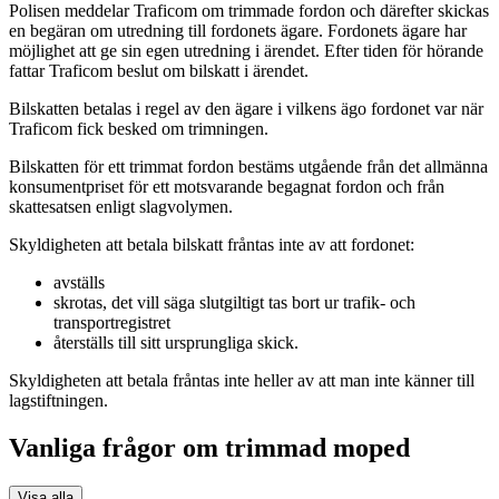
Polisen meddelar Traficom om trimmade fordon och därefter skickas
en begäran om utredning till fordonets ägare. Fordonets ägare har
möjlighet att ge sin egen utredning i ärendet. Efter tiden för hörande
fattar Traficom beslut om bilskatt i ärendet.
Bilskatten betalas i regel av den ägare i vilkens ägo fordonet var när
Traficom fick besked om trimningen.
Bilskatten för ett trimmat fordon bestäms utgående från det allmänna
konsumentpriset för ett motsvarande begagnat fordon och från
skattesatsen enligt slagvolymen.
Skyldigheten att betala bilskatt fråntas inte av att fordonet:
avställs
skrotas, det vill säga slutgiltigt tas bort ur trafik- och
transportregistret
återställs till sitt ursprungliga skick.
Skyldigheten att betala fråntas inte heller av att man inte känner till
lagstiftningen.
Vanliga frågor om trimmad moped
Visa alla