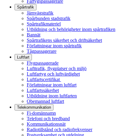
Fartygspassagerare
Spårtrafik
Järnvägstrafik
Spårbunden stadstrafik
Spårtrafikmateriel
Utbildning och behörigheter inom spårtrafiken
Bannät
Spårtrafikens säkerhet och driftsäkerhet
Författningar inom spårtrafik
Tågpassagerare
Luftfart
Flygpassagerade
Lufttrafik, flygplatser och miljö
Luftfartyg och luftvärdighet
Luftfartscertifikat
Författningar inom luftfart
Luftfartssäkerhet
Utbildning inom luftfarten
Obemannad luftfart
Telekommunikation
Fi-domännamn
Telefoni och bredband
Kommunikationsnät
Radiotillstånd och radiofrekvenser
Postverksamhet och utdelning