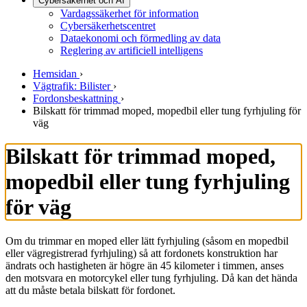
Cybersäkerhet och AI
Vardagssäkerhet för information
Cybersäkerhetscentret
Dataekonomi och förmedling av data
Reglering av artificiell intelligens
Hemsidan
›
Vägtrafik: Bilister
›
Fordonsbeskattning
›
Bilskatt för trimmad moped, mopedbil eller tung fyrhjuling för
väg
Bilskatt för trimmad moped,
mopedbil eller tung fyrhjuling
för väg
Om du trimmar en moped eller lätt fyrhjuling (såsom en mopedbil
eller vägregistrerad fyrhjuling) så att fordonets konstruktion har
ändrats och hastigheten är högre än 45 kilometer i timmen, anses
den motsvara en motorcykel eller tung fyrhjuling. Då kan det hända
att du måste betala bilskatt för fordonet.