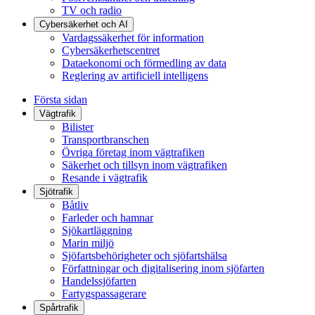
TV och radio
Cybersäkerhet och AI
Vardagssäkerhet för information
Cybersäkerhetscentret
Dataekonomi och förmedling av data
Reglering av artificiell intelligens
Första sidan
Vägtrafik
Bilister
Transportbranschen
Övriga företag inom vägtrafiken
Säkerhet och tillsyn inom vägtrafiken
Resande i vägtrafik
Sjötrafik
Båtliv
Farleder och hamnar
Sjökartläggning
Marin miljö
Sjöfartsbehörigheter och sjöfartshälsa
Författningar och digitalisering inom sjöfarten
Handelssjöfarten
Fartygspassagerare
Spårtrafik