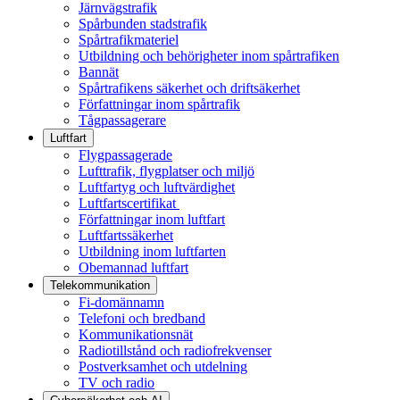
Järnvägstrafik
Spårbunden stadstrafik
Spårtrafikmateriel
Utbildning och behörigheter inom spårtrafiken
Bannät
Spårtrafikens säkerhet och driftsäkerhet
Författningar inom spårtrafik
Tågpassagerare
Luftfart
Flygpassagerade
Lufttrafik, flygplatser och miljö
Luftfartyg och luftvärdighet
Luftfartscertifikat
Författningar inom luftfart
Luftfartssäkerhet
Utbildning inom luftfarten
Obemannad luftfart
Telekommunikation
Fi-domännamn
Telefoni och bredband
Kommunikationsnät
Radiotillstånd och radiofrekvenser
Postverksamhet och utdelning
TV och radio