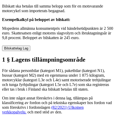
Bilskatt ska betalas till samma belopp som för en motsvarande
motorcykel som importerats begagnad.
Exempelkalkyl på beloppet av bilskatt:
Mopedens allmänna konsumentpris vid händelsetidpunkten är 2 500
euro. Skattesatsen enligt motorns slagvolym och ibruktagningsår är
9,8 procent. Beloppet av bilskatten är 245 euro.
Bilskattelag
Lag
1 § Lagens tillämpningsområde
För sådana personbilar (kategori M1), paketbilar (kategori N1),
bussar (kategori M2) med en egenmassa under 1 875 kilogram,
motorcyklar (kategori L3e och L4e) samt motoriserade trehjulingar
och tunga fyrhjulingar (kategori L5e och L7e) som ska registreras
eller tas i bruk i Finland ska bilskatt betalas till staten.
Om inte något annat föreskrivs i denna lag, tillämpas på
klassificering av fordon och på tekniska egenskaper hos fordon vad
som föreskrivs i fordonslagen
(82/2021)
Ulkoinen
verkkopalvelu.
och med stöd av den.