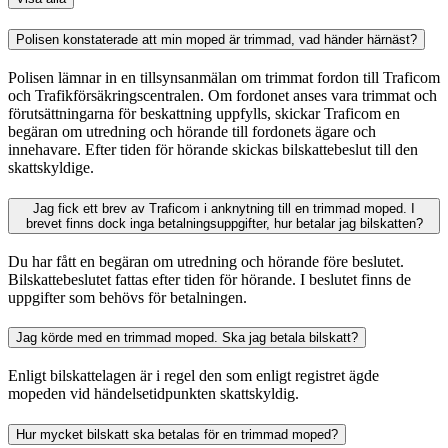
Polisen konstaterade att min moped är trimmad, vad händer härnäst?
Polisen lämnar in en tillsynsanmälan om trimmat fordon till Traficom
och Trafikförsäkringscentralen. Om fordonet anses vara trimmat och
förutsättningarna för beskattning uppfylls, skickar Traficom en
begäran om utredning och hörande till fordonets ägare och
innehavare. Efter tiden för hörande skickas bilskattebeslut till den
skattskyldige.
Jag fick ett brev av Traficom i anknytning till en trimmad moped. I
brevet finns dock inga betalningsuppgifter, hur betalar jag bilskatten?
Du har fått en begäran om utredning och hörande före beslutet.
Bilskattebeslutet fattas efter tiden för hörande. I beslutet finns de
uppgifter som behövs för betalningen.
Jag körde med en trimmad moped. Ska jag betala bilskatt?
Enligt bilskattelagen är i regel den som enligt registret ägde
mopeden vid händelsetidpunkten skattskyldig.
Hur mycket bilskatt ska betalas för en trimmad moped?