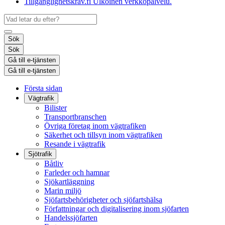
Tillgänglighetskrav.fi
Ulkoinen verkkopalvelu.
Sök
Sök
Gå till e-tjänsten
Gå till e-tjänsten
Första sidan
Vägtrafik
Bilister
Transportbranschen
Övriga företag inom vägtrafiken
Säkerhet och tillsyn inom vägtrafiken
Resande i vägtrafik
Sjötrafik
Båtliv
Farleder och hamnar
Sjökartläggning
Marin miljö
Sjöfartsbehörigheter och sjöfartshälsa
Författningar och digitalisering inom sjöfarten
Handelssjöfarten