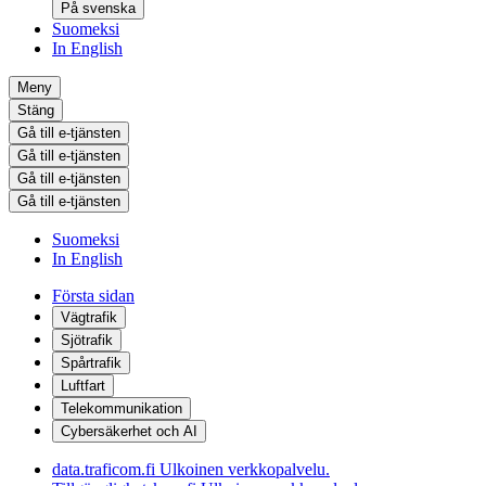
På svenska
Suomeksi
In English
Meny
Stäng
Gå till e-tjänsten
Gå till e-tjänsten
Gå till e-tjänsten
Gå till e-tjänsten
Suomeksi
In English
Första sidan
Vägtrafik
Sjötrafik
Spårtrafik
Luftfart
Telekommunikation
Cybersäkerhet och AI
data.traficom.fi
Ulkoinen verkkopalvelu.