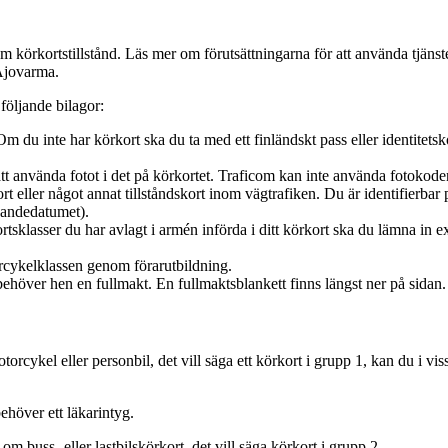
 om körkortstillstånd. Läs mer om förutsättningarna för att använda tjäns
 Ajovarma.
följande bilagor:
Om du inte har körkort ska du ta med ett finländskt pass eller identitetsk
nd att använda fotot i det på körkortet. Traficom kan inte använda fotokode
kort eller något annat tillståndskort inom vägtrafiken. Du är identifierbar 
dandedatumet).
tsklasser du har avlagt i armén införda i ditt körkort ska du lämna in 
rcykelklassen genom förarutbildning.
ehöver hen en fullmakt. En fullmaktsblankett finns längst ner på sidan.
rcykel eller personbil, det vill säga ett körkort i grupp 1, kan du i vissa
ehöver ett läkarintyg.
m buss- eller lastbilskörkort, det vill säga körkort i grupp 2.