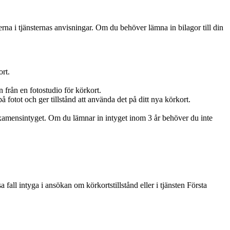
terna i tjänsternas anvisningar. Om du behöver lämna in bilagor till din
ort.
n från en fotostudio för körkort.
på fotot och ger tillstånd att använda det på ditt nya körkort.
examensintyget. Om du lämnar in intyget inom 3 år behöver du inte
 fall intyga i ansökan om körkortstillstånd eller i tjänsten Första