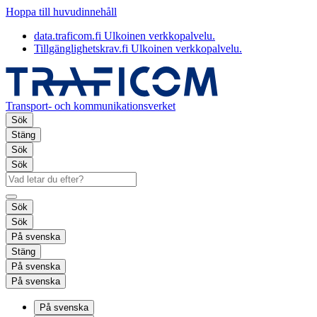
Hoppa till huvudinnehåll
data.traficom.fi
Ulkoinen verkkopalvelu.
Tillgänglighetskrav.fi
Ulkoinen verkkopalvelu.
Transport- och kommunikationsverket
Sök
Stäng
Sök
Sök
Sök
Sök
På svenska
Stäng
På svenska
På svenska
På svenska