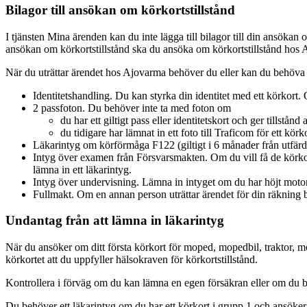
Bilagor till ansökan om körkortstillstånd
I tjänsten Mina ärenden kan du inte lägga till bilagor till din ansökan
ansökan om körkortstillstånd ska du ansöka om körkortstillstånd hos
När du uträttar ärendet hos Ajovarma behöver du eller kan du behöva 
Identitetshandling. Du kan styrka din identitet med ett körkort. 
2 passfoton. Du behöver inte ta med foton om
du har ett giltigt pass eller identitetskort och ger tillstå
du tidigare har lämnat in ett foto till Traficom för ett kör
Läkarintyg om körförmåga F122 (giltigt i 6 månader från utfär
Intyg över examen från Försvarsmakten. Om du vill få de körkor
lämna in ett läkarintyg.
Intyg över undervisning. Lämna in intyget om du har höjt moto
Fullmakt. Om en annan person uträttar ärendet för din räkning b
Undantag från att lämna in läkarintyg
När du ansöker om ditt första körkort för moped, mopedbil, traktor, moto
körkortet att du uppfyller hälsokraven för körkortstillstånd.
Kontrollera i förväg om du kan lämna en egen försäkran eller om du b
Du behöver ett läkarintyg om du har ett körkort i grupp 1 och ansöker o