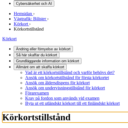
Cybersäkerhet och AI
Hemsidan
›
Vägtrafik: Bilister
›
Körkort
›
Körkortstillstånd
Körkort
Ändring eller förnyelse av körkort
Så här skaffar du körkort
Grundläggande information om körkort
Allmänt om att skaffa körkort
Vad är ett körkortstillstånd och varför behövs det?
Ansök om körkortstillstånd för första körkortet
Ansök om åldersdispens för körkort
Ansök om undervisningstillstånd för körkort
Förarexamen
Krav på fordon som används vid examen
Byta ut ett utländskt körkort till ett finländskt körkort
Körkortstillstånd