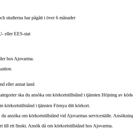
 och studierna har pågått i över 6 månader
- eller EES-stat
ller hos Ajovarma.
tuation.
and eller annat land
ategorier ska du ansöka om körkortstillstånd i tjänsten Höjning av körk
körkortstillstånd i tjänsten Förnya ditt körkort.
an du ansöka om körkortstillstånd vid Ajovarmas serviceställe. Ansöknin
t till ett finskt. Ansök då om körkortstillstånd hos Ajovarma.