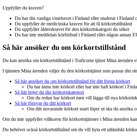
Uppfyller du kraven?
Du har din vanliga vistelseort i Finland eller studerar i Finland
Du uppfyller de medicinska kraven för att få körkortstillstånd
Du uppfyller ålderskravet för den körkortskategori du söker
Du har inte meddelats körförbud i Finland eller någon annan EU
Så här ansöker du om körkortstillstånd
Du kan ansöka om körkortstillstånd i Traficoms tjänst Mina ärenden e
I tjänsten Mina ärenden väljer du den körkortstjänst som passar din si
Så här ansöker du om körkortstillstånd för ditt första körkort
Du har ännu inte körkort eller har inte haft körkort i Finl
Så här höjer du din körkortskategori
Om du redan har körkort men vill lägga till nya körkortsk
Så här förnyar du ditt körkort
Om ditt nuvarande körkort snart löper ut ska du ansöka om 
Om du inte uppfyller villkoren för körkortstjänster i Mina ärenden k
Du behöver också körkortstillstånd om du vill byta ett utländskt körkor