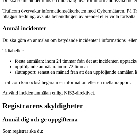
Du ska se till att det finns en tillräcklig nivå för informationssäkerhete
Traficom övervakar informationssäkerheten med Cybermätaren. På Traf
tilläggsutredning, avsluta behandlingen av ärendet eller vidta fortsatta 
Anmäl incidenter
Du ska göra en anmälan om betydande incidenter i informations- eller 
Tidtabeller:
första anmälan: inom 24 timmar från det att incidenten upptäckt
uppföljande anmälan: inom 72 timmar
slutrapport: senast en månad från att den uppföljande anmälan l
Traficom kan också begära mer information eller en mellanrapport.
Använd incidentanmälan enligt NIS2-direktivet.
Registrarens skyldigheter
Anmäl dig och ge uppgifterna
Som registrar ska du: