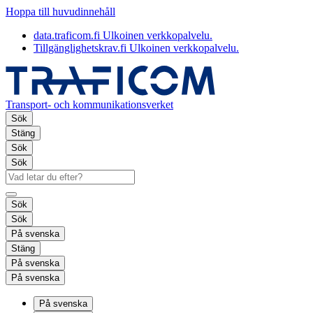
Hoppa till huvudinnehåll
data.traficom.fi
Ulkoinen verkkopalvelu.
Tillgänglighetskrav.fi
Ulkoinen verkkopalvelu.
Transport- och kommunikationsverket
Sök
Stäng
Sök
Sök
Sök
Sök
På svenska
Stäng
På svenska
På svenska
På svenska