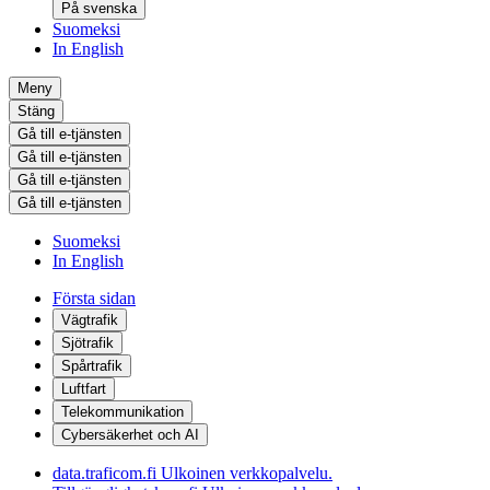
På svenska
Suomeksi
In English
Meny
Stäng
Gå till e-tjänsten
Gå till e-tjänsten
Gå till e-tjänsten
Gå till e-tjänsten
Suomeksi
In English
Första sidan
Vägtrafik
Sjötrafik
Spårtrafik
Luftfart
Telekommunikation
Cybersäkerhet och AI
data.traficom.fi
Ulkoinen verkkopalvelu.