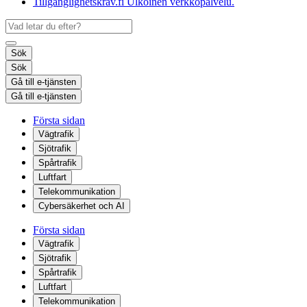
Tillgänglighetskrav.fi
Ulkoinen verkkopalvelu.
Sök
Sök
Gå till e-tjänsten
Gå till e-tjänsten
Första sidan
Vägtrafik
Sjötrafik
Spårtrafik
Luftfart
Telekommunikation
Cybersäkerhet och AI
Första sidan
Vägtrafik
Sjötrafik
Spårtrafik
Luftfart
Telekommunikation