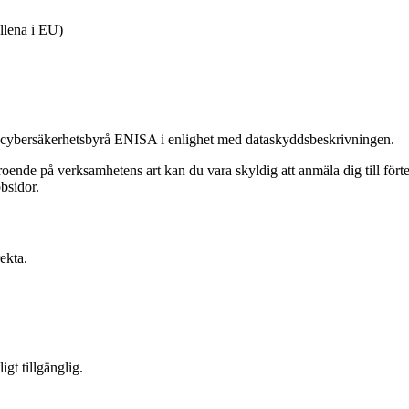
llena i EU)
ns cybersäkerhetsbyrå ENISA i enlighet med dataskyddsbeskrivningen.
roende på verksamhetens art kan du vara skyldig att anmäla dig till för
bsidor.
ekta.
gt tillgänglig.