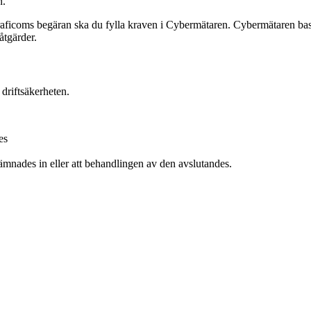
n.
icoms begäran ska du fylla kraven i Cybermätaren. Cybermätaren basera
åtgärder.
driftsäkerheten.
es
ämnades in eller att behandlingen av den avslutandes.