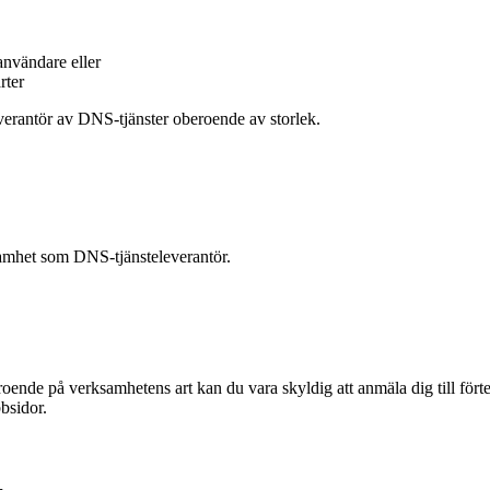
tanvändare eller
rter
verantör av DNS-tjänster oberoende av storlek.
samhet som DNS-tjänsteleverantör.
roende på verksamhetens art kan du vara skyldig att anmäla dig till för
bsidor.