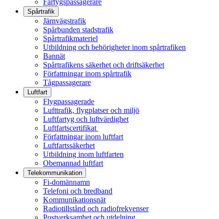
Fartygspassagerare
Spårtrafik
Järnvägstrafik
Spårbunden stadstrafik
Spårtrafikmateriel
Utbildning och behörigheter inom spårtrafiken
Bannät
Spårtrafikens säkerhet och driftsäkerhet
Författningar inom spårtrafik
Tågpassagerare
Luftfart
Flygpassagerade
Lufttrafik, flygplatser och miljö
Luftfartyg och luftvärdighet
Luftfartscertifikat
Författningar inom luftfart
Luftfartssäkerhet
Utbildning inom luftfarten
Obemannad luftfart
Telekommunikation
Fi-domännamn
Telefoni och bredband
Kommunikationsnät
Radiotillstånd och radiofrekvenser
Postverksamhet och utdelning