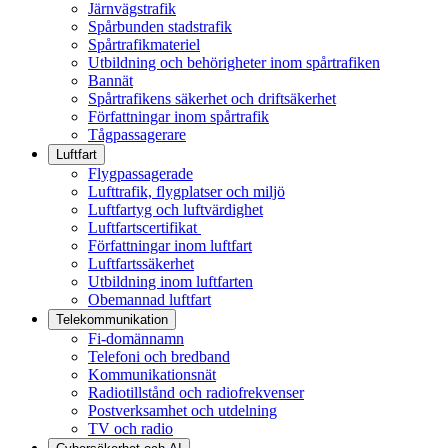
Järnvägstrafik
Spårbunden stadstrafik
Spårtrafikmateriel
Utbildning och behörigheter inom spårtrafiken
Bannät
Spårtrafikens säkerhet och driftsäkerhet
Författningar inom spårtrafik
Tågpassagerare
Luftfart
Flygpassagerade
Lufttrafik, flygplatser och miljö
Luftfartyg och luftvärdighet
Luftfartscertifikat
Författningar inom luftfart
Luftfartssäkerhet
Utbildning inom luftfarten
Obemannad luftfart
Telekommunikation
Fi-domännamn
Telefoni och bredband
Kommunikationsnät
Radiotillstånd och radiofrekvenser
Postverksamhet och utdelning
TV och radio