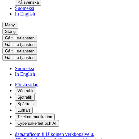
På svenska
Suomeksi
In English
Meny
Stäng
Gå till e-tjänsten
Gå till e-tjänsten
Gå till e-tjänsten
Gå till e-tjänsten
Suomeksi
In English
Första sidan
Vägtrafik
Sjötrafik
Spårtrafik
Luftfart
Telekommunikation
Cybersäkerhet och AI
data.traficom.fi
Ulkoinen verkkopalvelu.