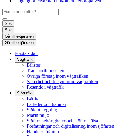
Tillgänglighetskrav.fi
Ulkoinen verkkopalvelu.
Sök
Sök
Gå till e-tjänsten
Gå till e-tjänsten
Första sidan
Vägtrafik
Bilister
Transportbranschen
Övriga företag inom vägtrafiken
Säkerhet och tillsyn inom vägtrafiken
Resande i vägtrafik
Sjötrafik
Båtliv
Farleder och hamnar
Sjökartläggning
Marin miljö
Sjöfartsbehörigheter och sjöfartshälsa
Författningar och digitalisering inom sjöfarten
Handelssjöfarten