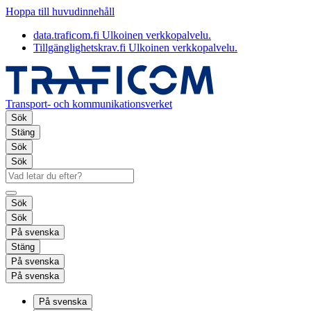
Hoppa till huvudinnehåll
data.traficom.fi
Ulkoinen verkkopalvelu.
Tillgänglighetskrav.fi
Ulkoinen verkkopalvelu.
Transport- och kommunikationsverket
Sök
Stäng
Sök
Sök
Sök
Sök
På svenska
Stäng
På svenska
På svenska
På svenska