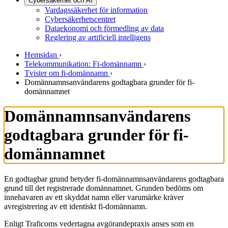
Cybersäkerhet och AI
Vardagssäkerhet för information
Cybersäkerhetscentret
Dataekonomi och förmedling av data
Reglering av artificiell intelligens
Hemsidan
›
Telekommunikation: Fi-domännamn
›
Tvister om fi-domännamn
›
Domännamnsanvändarens godtagbara grunder för fi-
domännamnet
Domännamnsanvändarens
godtagbara grunder för fi-
domännamnet
En godtagbar grund betyder fi-domännamnsanvändarens godtagbara
grund till det registrerade domännamnet. Grunden bedöms om
innehavaren av ett skyddat namn eller varumärke kräver
avregistrering av ett identiskt fi-domännamn.
Enligt Traficoms vedertagna avgörandepraxis anses som en