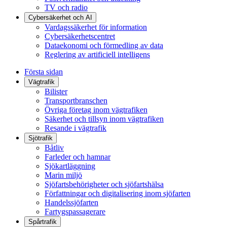
TV och radio
Cybersäkerhet och AI
Vardagssäkerhet för information
Cybersäkerhetscentret
Dataekonomi och förmedling av data
Reglering av artificiell intelligens
Första sidan
Vägtrafik
Bilister
Transportbranschen
Övriga företag inom vägtrafiken
Säkerhet och tillsyn inom vägtrafiken
Resande i vägtrafik
Sjötrafik
Båtliv
Farleder och hamnar
Sjökartläggning
Marin miljö
Sjöfartsbehörigheter och sjöfartshälsa
Författningar och digitalisering inom sjöfarten
Handelssjöfarten
Fartygspassagerare
Spårtrafik