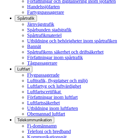
Författningar och digitalisering inom sjöfarten
Handelssjöfarten
Fartygspassagerare
Spårtrafik
Järnvägstrafik
Spårbunden stadstrafik
Spårtrafikmateriel
Utbildning och behörigheter inom spårtrafiken
Bannät
Spårtrafikens säkerhet och driftsäkerhet
Författningar inom spårtrafik
Tågpassagerare
Luftfart
Flygpassagerade
Lufttrafik, flygplatser och miljö
Luftfartyg och luftvärdighet
Luftfartscertifikat
Författningar inom luftfart
Luftfartssäkerhet
Utbildning inom luftfarten
Obemannad luftfart
Telekommunikation
Fi-domännamn
Telefoni och bredband
Kommunikationsnät