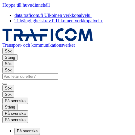
Hoppa till huvudinnehåll
data.traficom.fi
Ulkoinen verkkopalvelu.
Tillgänglighetskrav.fi
Ulkoinen verkkopalvelu.
Transport- och kommunikationsverket
Sök
Stäng
Sök
Sök
Sök
Sök
På svenska
Stäng
På svenska
På svenska
På svenska