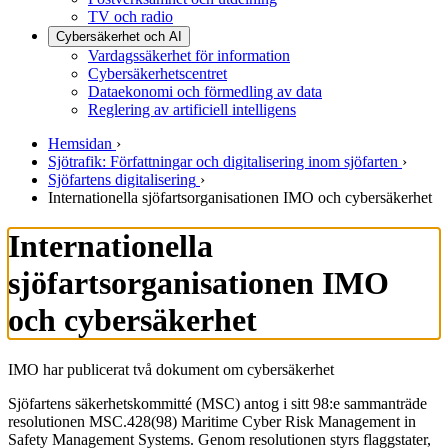
TV och radio
Cybersäkerhet och AI
Vardagssäkerhet för information
Cybersäkerhetscentret
Dataekonomi och förmedling av data
Reglering av artificiell intelligens
Hemsidan
›
Sjötrafik: Författningar och digitalisering inom sjöfarten
›
Sjöfartens digitalisering
›
Internationella sjöfartsorganisationen IMO och cybersäkerhet
Internationella
sjöfartsorganisationen IMO
och cybersäkerhet
IMO har publicerat två dokument om cybersäkerhet
Sjöfartens säkerhetskommitté (MSC) antog i sitt 98:e sammanträde
resolutionen MSC.428(98) Maritime Cyber Risk Management in
Safety Management Systems. Genom resolutionen styrs flaggstater,