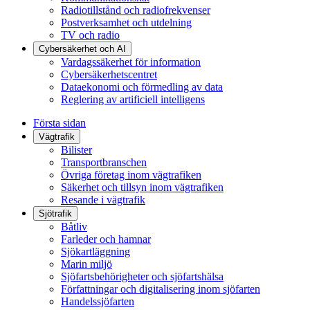
Radiotillstånd och radiofrekvenser
Postverksamhet och utdelning
TV och radio
Cybersäkerhet och AI
Vardagssäkerhet för information
Cybersäkerhetscentret
Dataekonomi och förmedling av data
Reglering av artificiell intelligens
Första sidan
Vägtrafik
Bilister
Transportbranschen
Övriga företag inom vägtrafiken
Säkerhet och tillsyn inom vägtrafiken
Resande i vägtrafik
Sjötrafik
Båtliv
Farleder och hamnar
Sjökartläggning
Marin miljö
Sjöfartsbehörigheter och sjöfartshälsa
Författningar och digitalisering inom sjöfarten
Handelssjöfarten