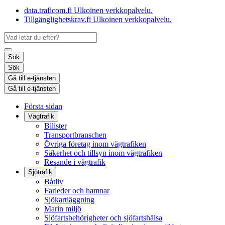
data.traficom.fi
Ulkoinen verkkopalvelu.
Tillgänglighetskrav.fi
Ulkoinen verkkopalvelu.
Sök
Sök
Gå till e-tjänsten
Gå till e-tjänsten
Första sidan
Vägtrafik
Bilister
Transportbranschen
Övriga företag inom vägtrafiken
Säkerhet och tillsyn inom vägtrafiken
Resande i vägtrafik
Sjötrafik
Båtliv
Farleder och hamnar
Sjökartläggning
Marin miljö
Sjöfartsbehörigheter och sjöfartshälsa