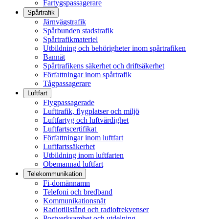
Fartygspassagerare
Spårtrafik
Järnvägstrafik
Spårbunden stadstrafik
Spårtrafikmateriel
Utbildning och behörigheter inom spårtrafiken
Bannät
Spårtrafikens säkerhet och driftsäkerhet
Författningar inom spårtrafik
Tågpassagerare
Luftfart
Flygpassagerade
Lufttrafik, flygplatser och miljö
Luftfartyg och luftvärdighet
Luftfartscertifikat
Författningar inom luftfart
Luftfartssäkerhet
Utbildning inom luftfarten
Obemannad luftfart
Telekommunikation
Fi-domännamn
Telefoni och bredband
Kommunikationsnät
Radiotillstånd och radiofrekvenser
Postverksamhet och utdelning