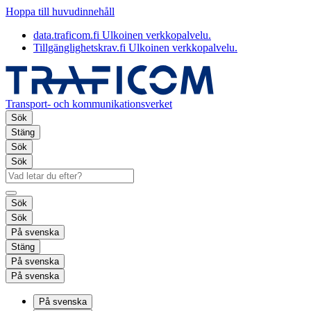
Hoppa till huvudinnehåll
data.traficom.fi
Ulkoinen verkkopalvelu.
Tillgänglighetskrav.fi
Ulkoinen verkkopalvelu.
Transport- och kommunikationsverket
Sök
Stäng
Sök
Sök
Sök
Sök
På svenska
Stäng
På svenska
På svenska
På svenska