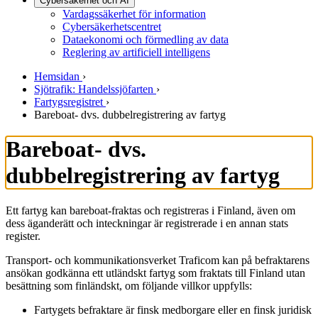
Cybersäkerhet och AI
Vardagssäkerhet för information
Cybersäkerhetscentret
Dataekonomi och förmedling av data
Reglering av artificiell intelligens
Hemsidan
›
Sjötrafik: Handelssjöfarten
›
Fartygsregistret
›
Bareboat- dvs. dubbelregistrering av fartyg
Bareboat- dvs.
dubbelregistrering av fartyg
Ett fartyg kan bareboat-fraktas och registreras i Finland, även om
dess äganderätt och inteckningar är registrerade i en annan stats
register.
Transport- och kommunikationsverket Traficom kan på befraktarens
ansökan godkänna ett utländskt fartyg som fraktats till Finland utan
besättning som finländskt, om följande villkor uppfylls:
Fartygets befraktare är finsk medborgare eller en finsk juridisk