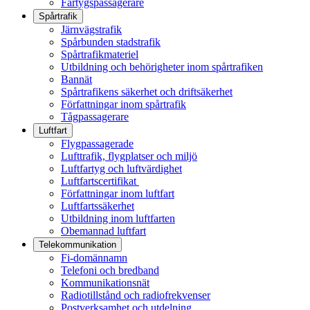
Fartygspassagerare
Spårtrafik
Järnvägstrafik
Spårbunden stadstrafik
Spårtrafikmateriel
Utbildning och behörigheter inom spårtrafiken
Bannät
Spårtrafikens säkerhet och driftsäkerhet
Författningar inom spårtrafik
Tågpassagerare
Luftfart
Flygpassagerade
Lufttrafik, flygplatser och miljö
Luftfartyg och luftvärdighet
Luftfartscertifikat
Författningar inom luftfart
Luftfartssäkerhet
Utbildning inom luftfarten
Obemannad luftfart
Telekommunikation
Fi-domännamn
Telefoni och bredband
Kommunikationsnät
Radiotillstånd och radiofrekvenser
Postverksamhet och utdelning