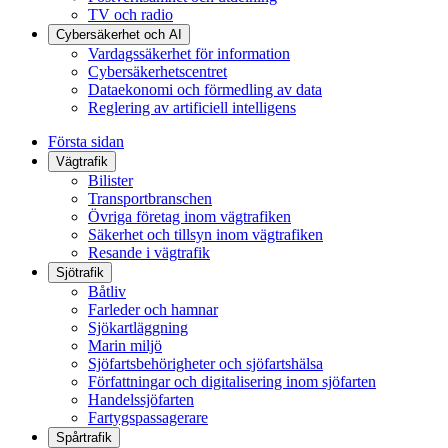
TV och radio
Cybersäkerhet och AI
Vardagssäkerhet för information
Cybersäkerhetscentret
Dataekonomi och förmedling av data
Reglering av artificiell intelligens
Första sidan
Vägtrafik
Bilister
Transportbranschen
Övriga företag inom vägtrafiken
Säkerhet och tillsyn inom vägtrafiken
Resande i vägtrafik
Sjötrafik
Båtliv
Farleder och hamnar
Sjökartläggning
Marin miljö
Sjöfartsbehörigheter och sjöfartshälsa
Författningar och digitalisering inom sjöfarten
Handelssjöfarten
Fartygspassagerare
Spårtrafik