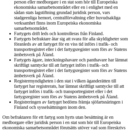
person eller medborgare i en stat som hör till Europeiska
ekonomiska samarbetsområdet eller en i enlighet med en
sådan stats lagstiftning grundad juridisk person, vars
stadgeenliga hemort, centralförvaltning eller huvudsakliga
verksamhet finns inom Europeiska ekonomiska
samarbetsområdet.
Fartygets drift leds och kontrolleras från Finland.
Fartygets befraktare åtar sig att svara för alla skyldigheter som
föranleds av att fartyget för en viss tid införs i trafik- och
transportregistret eller i det fartygsregister som förs av Statens
ämbetsverk på Åland.
Fartygets ägare, inteckningshavare och panthavare har lämnat
skriftligt samtycke till att fartyget införs i trafik- och
transportregistret eller i det fartygsregister som förs av Statens
ämbetsverk på Åland.
Registermyndigheten i den stat i vilken äganderätten till
fartyget har registrerats, har lämnat skriftligt samtycke till att
fartyget införs i trafik- och transportregistret eller i det
fartygsregister som förs av Statens ämbetsverk på Åland.
Registreringen av fartyget bedöms främja sjöfartsnäringen i
Finland och sysselsättningen inom den.
Om befraktaren för ett fartyg som hyrts utan besättning är en
medborgare eller juridisk person i en stat som hör till Europeiska
ekonomiska samarbetsområdet förutsätts utöver vad som föreskrivs