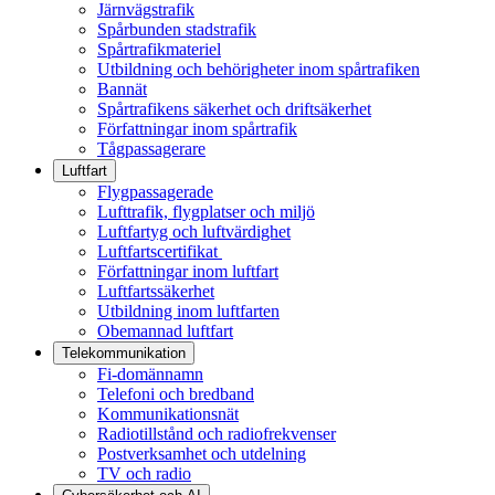
Järnvägstrafik
Spårbunden stadstrafik
Spårtrafikmateriel
Utbildning och behörigheter inom spårtrafiken
Bannät
Spårtrafikens säkerhet och driftsäkerhet
Författningar inom spårtrafik
Tågpassagerare
Luftfart
Flygpassagerade
Lufttrafik, flygplatser och miljö
Luftfartyg och luftvärdighet
Luftfartscertifikat
Författningar inom luftfart
Luftfartssäkerhet
Utbildning inom luftfarten
Obemannad luftfart
Telekommunikation
Fi-domännamn
Telefoni och bredband
Kommunikationsnät
Radiotillstånd och radiofrekvenser
Postverksamhet och utdelning
TV och radio