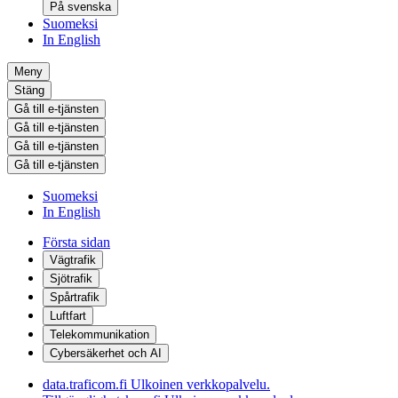
På svenska
Suomeksi
In English
Meny
Stäng
Gå till e-tjänsten
Gå till e-tjänsten
Gå till e-tjänsten
Gå till e-tjänsten
Suomeksi
In English
Första sidan
Vägtrafik
Sjötrafik
Spårtrafik
Luftfart
Telekommunikation
Cybersäkerhet och AI
data.traficom.fi
Ulkoinen verkkopalvelu.