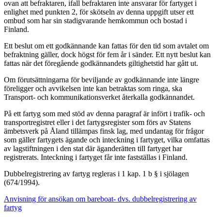
ovan att befraktaren, ifall befraktaren inte ansvarar för fartyget i
enlighet med punkten 2, för skötseln av denna uppgift utser ett
ombud som har sin stadigvarande hemkommun och bostad i
Finland.
Ett beslut om ett godkännande kan fattas för den tid som avtalet om
befraktning gäller, dock högst för fem år i sänder. Ett nytt beslut kan
fattas när det föregående godkännandets giltighetstid har gått ut.
Om förutsättningarna för beviljande av godkännande inte längre
föreligger och avvikelsen inte kan betraktas som ringa, ska
Transport- och kommunikationsverket återkalla godkännandet.
På ett fartyg som med stöd av denna paragraf är infört i trafik- och
transportregistret eller i det fartygsregister som förs av Statens
ämbetsverk på Åland tillämpas finsk lag, med undantag för frågor
som gäller fartygets ägande och inteckning i fartyget, vilka omfattas
av lagstiftningen i den stat där äganderätten till fartyget har
registrerats. Inteckning i fartyget får inte fastställas i Finland.
Dubbelregistrering av fartyg regleras i 1 kap. 1 b § i sjölagen
(674/1994).
Anvisning för ansökan om bareboat- dvs. dubbelregistrering av
fartyg