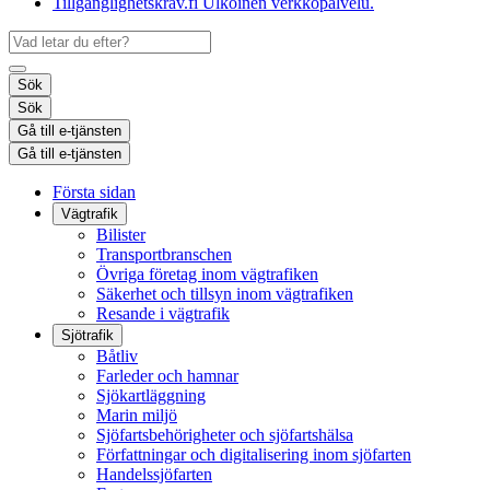
Tillgänglighetskrav.fi
Ulkoinen verkkopalvelu.
Sök
Sök
Gå till e-tjänsten
Gå till e-tjänsten
Första sidan
Vägtrafik
Bilister
Transportbranschen
Övriga företag inom vägtrafiken
Säkerhet och tillsyn inom vägtrafiken
Resande i vägtrafik
Sjötrafik
Båtliv
Farleder och hamnar
Sjökartläggning
Marin miljö
Sjöfartsbehörigheter och sjöfartshälsa
Författningar och digitalisering inom sjöfarten
Handelssjöfarten