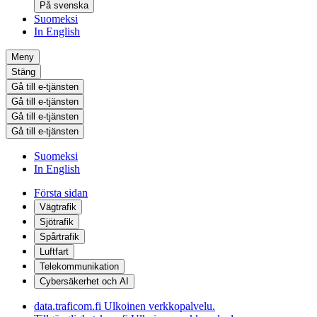
På svenska
Suomeksi
In English
Meny
Stäng
Gå till e-tjänsten
Gå till e-tjänsten
Gå till e-tjänsten
Gå till e-tjänsten
Suomeksi
In English
Första sidan
Vägtrafik
Sjötrafik
Spårtrafik
Luftfart
Telekommunikation
Cybersäkerhet och AI
data.traficom.fi
Ulkoinen verkkopalvelu.