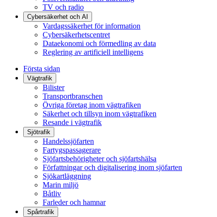
TV och radio
Cybersäkerhet och AI
Vardagssäkerhet för information
Cybersäkerhetscentret
Dataekonomi och förmedling av data
Reglering av artificiell intelligens
Första sidan
Vägtrafik
Bilister
Transportbranschen
Övriga företag inom vägtrafiken
Säkerhet och tillsyn inom vägtrafiken
Resande i vägtrafik
Sjötrafik
Handelssjöfarten
Fartygspassagerare
Sjöfartsbehörigheter och sjöfartshälsa
Författningar och digitalisering inom sjöfarten
Sjökartläggning
Marin miljö
Båtliv
Farleder och hamnar
Spårtrafik