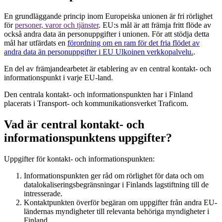
En grundläggande princip inom Europeiska unionen är fri rörlighet
för
personer, varor och tjänster
. EU:s mål är att främja fritt flöde av
också andra data än personuppgifter i unionen. För att stödja detta
mål har utfärdats en
förordning om en ram för det fria flödet av
andra data än personuppgifter i EU
Ulkoinen verkkopalvelu.
.
En del av främjandearbetet är etablering av en central kontakt- och
informationspunkt i varje EU-land.
Den centrala kontakt- och informationspunkten har i Finland
placerats i Transport- och kommunikationsverket Traficom.
Vad är central kontakt- och
informationspunktens uppgifter
?
Uppgifter för kontakt- och informationspunkten:
Informationspunkten ger råd om rörlighet för data och om
datalokaliseringsbegränsningar i Finlands lagstiftning till de
intresserade.
Kontaktpunkten överför begäran om uppgifter från andra EU-
ländernas myndigheter till relevanta behöriga myndigheter i
Finland.