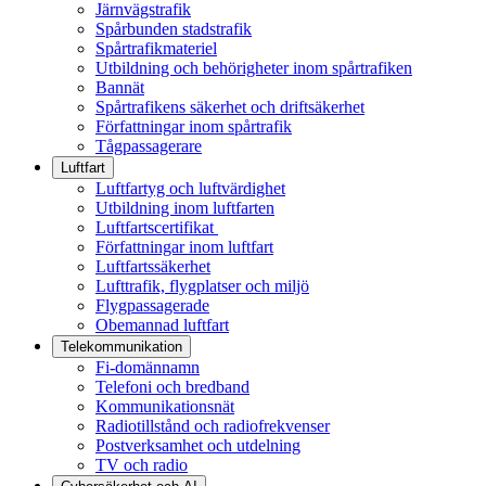
Järnvägstrafik
Spårbunden stadstrafik
Spårtrafikmateriel
Utbildning och behörigheter inom spårtrafiken
Bannät
Spårtrafikens säkerhet och driftsäkerhet
Författningar inom spårtrafik
Tågpassagerare
Luftfart
Luftfartyg och luftvärdighet
Utbildning inom luftfarten
Luftfartscertifikat
Författningar inom luftfart
Luftfartssäkerhet
Lufttrafik, flygplatser och miljö
Flygpassagerade
Obemannad luftfart
Telekommunikation
Fi-domännamn
Telefoni och bredband
Kommunikationsnät
Radiotillstånd och radiofrekvenser
Postverksamhet och utdelning
TV och radio