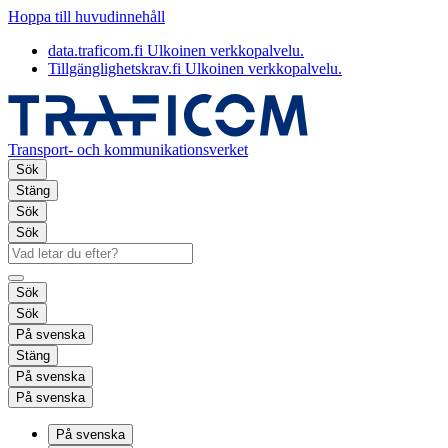
Hoppa till huvudinnehåll
data.traficom.fi
Ulkoinen verkkopalvelu.
Tillgänglighetskrav.fi
Ulkoinen verkkopalvelu.
Transport- och kommunikationsverket
Sök
Stäng
Sök
Sök
Sök
Sök
På svenska
Stäng
På svenska
På svenska
På svenska