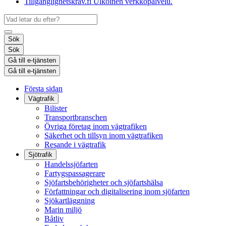
Tillgänglighetskrav.fi
Ulkoinen verkkopalvelu.
Sök
Sök
Gå till e-tjänsten
Gå till e-tjänsten
Första sidan
Vägtrafik
Bilister
Transportbranschen
Övriga företag inom vägtrafiken
Säkerhet och tillsyn inom vägtrafiken
Resande i vägtrafik
Sjötrafik
Handelssjöfarten
Fartygspassagerare
Sjöfartsbehörigheter och sjöfartshälsa
Författningar och digitalisering inom sjöfarten
Sjökartläggning
Marin miljö
Båtliv