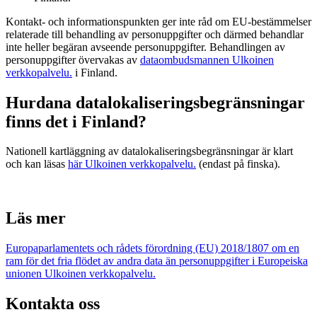
Kontakt- och informationspunkten ger inte råd om EU-bestämmelser
relaterade till behandling av personuppgifter och därmed behandlar
inte heller begäran avseende personuppgifter. Behandlingen av
personuppgifter övervakas av
dataombudsmannen
Ulkoinen
verkkopalvelu.
i Finland.
Hurdana datalokaliseringsbegränsningar
finns det i Finland?
Nationell kartläggning av datalokaliseringsbegränsningar är klart
och kan läsas
här
Ulkoinen verkkopalvelu.
(endast på finska).
Läs mer
Europaparlamentets och rådets förordning (EU) 2018/1807 om en
ram för det fria flödet av andra data än personuppgifter i Europeiska
unionen
Ulkoinen verkkopalvelu.
Kontakta oss