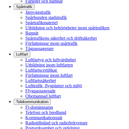
Farleder och hamnar
Spårtrafik
Järnvägstrafik
Spårbunden stadstrafik
Spårtrafikmateriel
Utbildning och behörigheter inom spårtrafiken
Bannät
Spårtrafikens säkerhet och driftsäkerhet
Författningar inom spårtrafik
Tågpassagerare
Luftfart
Luftfartyg och luftvärdighet
Utbildning inom luftfarten
Luftfartscertifikat
Författningar inom luftfart
Luftfartssäkerhet
Lufttrafik, flygplatser och miljö
Flygpassagerade
Obemannad luftfart
Telekommunikation
Fi-domännamn
Telefoni och bredband
Kommunikationsnät
Radiotillstånd och radiofrekvenser
Postverksamhet och utdelning