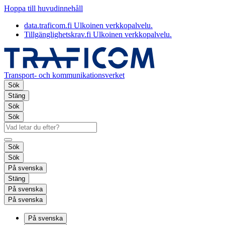
Hoppa till huvudinnehåll
data.traficom.fi
Ulkoinen verkkopalvelu.
Tillgänglighetskrav.fi
Ulkoinen verkkopalvelu.
Transport- och kommunikationsverket
Sök
Stäng
Sök
Sök
Sök
Sök
På svenska
Stäng
På svenska
På svenska
På svenska