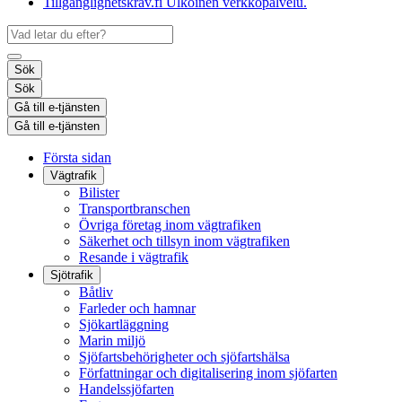
Tillgänglighetskrav.fi
Ulkoinen verkkopalvelu.
Sök
Sök
Gå till e-tjänsten
Gå till e-tjänsten
Första sidan
Vägtrafik
Bilister
Transportbranschen
Övriga företag inom vägtrafiken
Säkerhet och tillsyn inom vägtrafiken
Resande i vägtrafik
Sjötrafik
Båtliv
Farleder och hamnar
Sjökartläggning
Marin miljö
Sjöfartsbehörigheter och sjöfartshälsa
Författningar och digitalisering inom sjöfarten
Handelssjöfarten