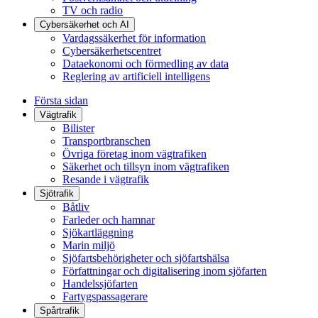
TV och radio
Cybersäkerhet och AI
Vardagssäkerhet för information
Cybersäkerhetscentret
Dataekonomi och förmedling av data
Reglering av artificiell intelligens
Första sidan
Vägtrafik
Bilister
Transportbranschen
Övriga företag inom vägtrafiken
Säkerhet och tillsyn inom vägtrafiken
Resande i vägtrafik
Sjötrafik
Båtliv
Farleder och hamnar
Sjökartläggning
Marin miljö
Sjöfartsbehörigheter och sjöfartshälsa
Författningar och digitalisering inom sjöfarten
Handelssjöfarten
Fartygspassagerare
Spårtrafik