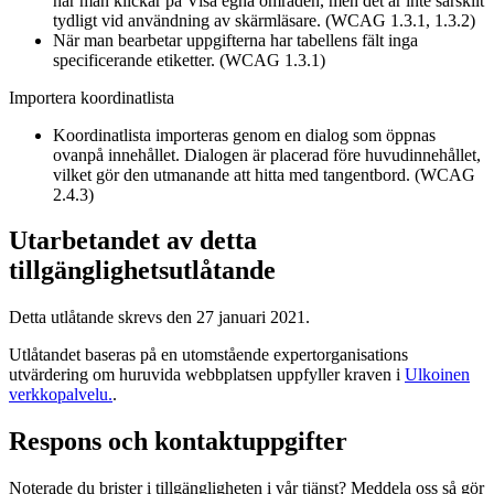
när man klickar på Visa egna områden, men det är inte särskilt
tydligt vid användning av skärmläsare. (WCAG 1.3.1, 1.3.2)
När man bearbetar uppgifterna har tabellens fält inga
specificerande etiketter. (WCAG 1.3.1)
Importera koordinatlista
Koordinatlista importeras genom en dialog som öppnas
ovanpå innehållet. Dialogen är placerad före huvudinnehållet,
vilket gör den utmanande att hitta med tangentbord. (WCAG
2.4.3)
Utarbetandet av detta
tillgänglighetsutlåtande
Detta utlåtande skrevs den 27 januari 2021.
Utlåtandet baseras på en utomstående expertorganisations
utvärdering om huruvida webbplatsen uppfyller kraven i
Ulkoinen
verkkopalvelu.
.
Respons och kontaktuppgifter
Noterade du brister i tillgängligheten i vår tjänst? Meddela oss så gör