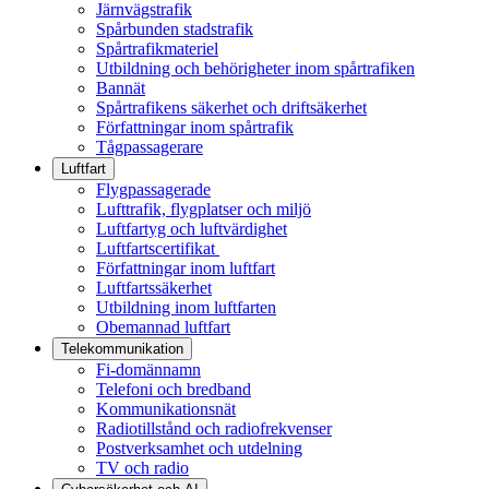
Järnvägstrafik
Spårbunden stadstrafik
Spårtrafikmateriel
Utbildning och behörigheter inom spårtrafiken
Bannät
Spårtrafikens säkerhet och driftsäkerhet
Författningar inom spårtrafik
Tågpassagerare
Luftfart
Flygpassagerade
Lufttrafik, flygplatser och miljö
Luftfartyg och luftvärdighet
Luftfartscertifikat
Författningar inom luftfart
Luftfartssäkerhet
Utbildning inom luftfarten
Obemannad luftfart
Telekommunikation
Fi-domännamn
Telefoni och bredband
Kommunikationsnät
Radiotillstånd och radiofrekvenser
Postverksamhet och utdelning
TV och radio