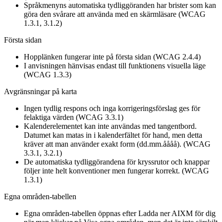
Språkmenyns automatiska tydliggöranden har brister som kan
göra den svårare att använda med en skärmläsare (WCAG
1.3.1, 3.1.2)
Första sidan
Hopplänken fungerar inte på första sidan (WCAG 2.4.4)
I anvisningen hänvisas endast till funktionens visuella läge
(WCAG 1.3.3)
Avgränsningar på karta
Ingen tydlig respons och inga korrigeringsförslag ges för
felaktiga värden (WCAG 3.3.1)
Kalenderelementet kan inte användas med tangentbord.
Datumet kan matas in i kalenderfältet för hand, men detta
kräver att man använder exakt form (dd.mm.åååå). (WCAG
3.3.1, 3.2.1)
De automatiska tydliggörandena för kryssrutor och knappar
följer inte helt konventioner men fungerar korrekt. (WCAG
1.3.1)
Egna områden-tabellen
Egna områden-tabellen öppnas efter Ladda ner AIXM för dig