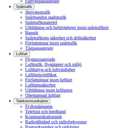
Fartygspassagerare
Spårtrafik
Järnvägstrafik
Spårbunden stadstrafik
Spårtrafikmateriel
Utbildning och behörigheter inom spårtrafiken
Bannät
Spårtrafikens säkerhet och driftsäkerhet
Författningar inom spårtrafik
Tågpassagerare
Luftfart
Flygpassagerade
Lufttrafik, flygplatser och miljö
Luftfartyg och luftvärdighet
Luftfartscertifikat
Författningar inom luftfart
Luftfartssäkerhet
Utbildning inom luftfarten
Obemannad luftfart
Telekommunikation
Fi-domännamn
Telefoni och bredband
Kommunikationsnät
Radiotillstånd och radiofrekvenser
Postverksamhet och utdelning