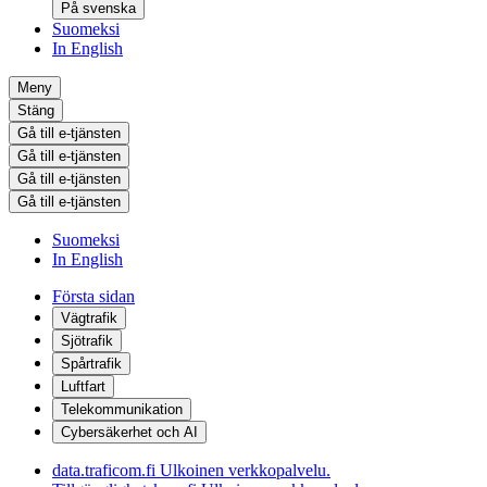
På svenska
Suomeksi
In English
Meny
Stäng
Gå till e-tjänsten
Gå till e-tjänsten
Gå till e-tjänsten
Gå till e-tjänsten
Suomeksi
In English
Första sidan
Vägtrafik
Sjötrafik
Spårtrafik
Luftfart
Telekommunikation
Cybersäkerhet och AI
data.traficom.fi
Ulkoinen verkkopalvelu.