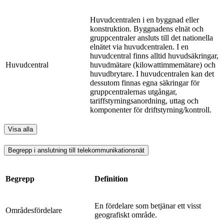
Huvudcentralen i en byggnad eller
konstruktion. Byggnadens elnät och
gruppcentraler ansluts till det nationella
elnätet via huvudcentralen. I en
huvudcentral finns alltid huvudsäkringar,
Huvudcentral
huvudmätare (kilowattimmemätare) och
huvudbrytare. I huvudcentralen kan det
dessutom finnas egna säkringar för
gruppcentralernas utgångar,
tariffstyrningsanordning, uttag och
komponenter för driftstyrning/kontroll.
Visa alla
Begrepp i anslutning till telekommunikationsnät
Begrepp
Definition
En fördelare som betjänar ett visst
Områdesfördelare
geografiskt område.