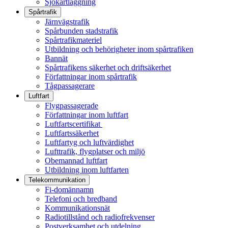
Sjökartläggning
Spårtrafik
Järnvägstrafik
Spårbunden stadstrafik
Spårtrafikmateriel
Utbildning och behörigheter inom spårtrafiken
Bannät
Spårtrafikens säkerhet och driftsäkerhet
Författningar inom spårtrafik
Tågpassagerare
Luftfart
Flygpassagerade
Författningar inom luftfart
Luftfartscertifikat
Luftfartssäkerhet
Luftfartyg och luftvärdighet
Lufttrafik, flygplatser och miljö
Obemannad luftfart
Utbildning inom luftfarten
Telekommunikation
Fi-domännamn
Telefoni och bredband
Kommunikationsnät
Radiotillstånd och radiofrekvenser
Postverksamhet och utdelning