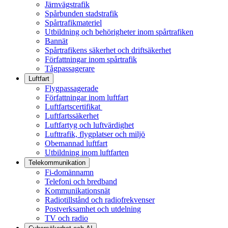
Järnvägstrafik
Spårbunden stadstrafik
Spårtrafikmateriel
Utbildning och behörigheter inom spårtrafiken
Bannät
Spårtrafikens säkerhet och driftsäkerhet
Författningar inom spårtrafik
Tågpassagerare
Luftfart
Flygpassagerade
Författningar inom luftfart
Luftfartscertifikat
Luftfartssäkerhet
Luftfartyg och luftvärdighet
Lufttrafik, flygplatser och miljö
Obemannad luftfart
Utbildning inom luftfarten
Telekommunikation
Fi-domännamn
Telefoni och bredband
Kommunikationsnät
Radiotillstånd och radiofrekvenser
Postverksamhet och utdelning
TV och radio