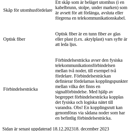
Ett skåp som är beläget utomhus (i en
kabelbrunn, stolpe, under marken) som
Skåp för utomhusfördelare
är avsett för att förlänga, avsluta eller
förgrena en telekommunikationskabel.
Optisk fiber är en tunn fiber av glas
Optisk fiber
eller plast (t.ex. akrylplast) vars syfte är
att leda ljus.
Förbindelsesträcka avser den fysiska
telekommunikationsförbindelsen
mellan två noder, till exempel två
fördelare. Förbindelsesträckan
definierar fördelarnas kopplingspunkter
mellan vilka det finns en
Förbindelsesträcka
signalförbindelse. Med hjälp av
begreppet förbindelsesträcka kopplas
det fysiska och logiska nätet till
varandra. Obs! En kopplingsrutt kan
genomföras via sådana noder som har
en befintlig förbindelsesträcka.
Sidan är senast uppdaterad
18.12.2023
18. december 2023