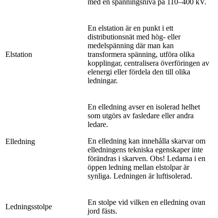
med en spänningsnivå på 110–400 kV.
En elstation är en punkt i ett
distributionsnät med hög- eller
medelspänning där man kan
Elstation
transformera spänning, utföra olika
kopplingar, centralisera överföringen av
elenergi eller fördela den till olika
ledningar.
En elledning avser en isolerad helhet
som utgörs av fasledare eller andra
ledare.
En elledning kan innehålla skarvar om
Elledning
elledningens tekniska egenskaper inte
förändras i skarven. Obs! Ledarna i en
öppen ledning mellan elstolpar är
synliga. Ledningen är luftisolerad.
En stolpe vid vilken en elledning ovan
Ledningsstolpe
jord fästs.