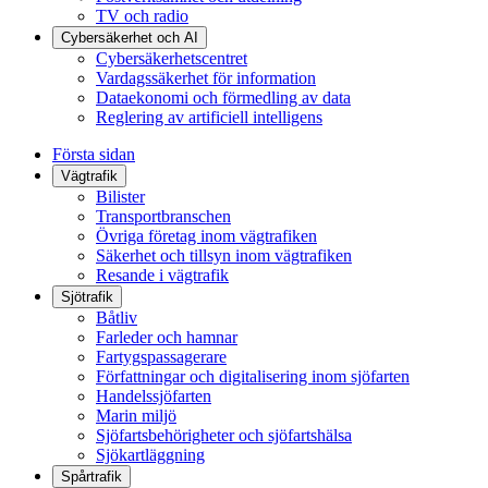
TV och radio
Cybersäkerhet och AI
Cybersäkerhetscentret
Vardagssäkerhet för information
Dataekonomi och förmedling av data
Reglering av artificiell intelligens
Första sidan
Vägtrafik
Bilister
Transportbranschen
Övriga företag inom vägtrafiken
Säkerhet och tillsyn inom vägtrafiken
Resande i vägtrafik
Sjötrafik
Båtliv
Farleder och hamnar
Fartygspassagerare
Författningar och digitalisering inom sjöfarten
Handelssjöfarten
Marin miljö
Sjöfartsbehörigheter och sjöfartshälsa
Sjökartläggning
Spårtrafik