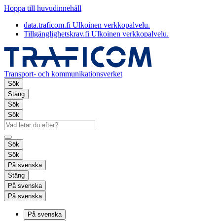
Hoppa till huvudinnehåll
data.traficom.fi
Ulkoinen verkkopalvelu.
Tillgänglighetskrav.fi
Ulkoinen verkkopalvelu.
Transport- och kommunikationsverket
Sök
Stäng
Sök
Sök
Sök
Sök
På svenska
Stäng
På svenska
På svenska
På svenska