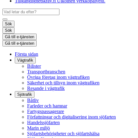
Tillgänglighetskrav.fi
Ulkoinen verkkopalvelu.
Sök
Sök
Gå till e-tjänsten
Gå till e-tjänsten
Första sidan
Vägtrafik
Bilister
Transportbranschen
Övriga företag inom vägtrafiken
Säkerhet och tillsyn inom vägtrafiken
Resande i vägtrafik
Sjötrafik
Båtliv
Farleder och hamnar
Fartygspassagerare
Författningar och digitalisering inom sjöfarten
Handelssjöfarten
Marin miljö
Sjöfartsbehörigheter och sjöfartshälsa