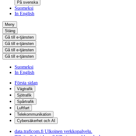
På svenska
Suomeksi
In English
Meny
Stäng
Gå till e-tjänsten
Gå till e-tjänsten
Gå till e-tjänsten
Gå till e-tjänsten
Suomeksi
In English
Första sidan
Vägtrafik
Sjötrafik
Spårtrafik
Luftfart
Telekommunikation
Cybersäkerhet och AI
data.traficom.fi
Ulkoinen verkkopalvelu.