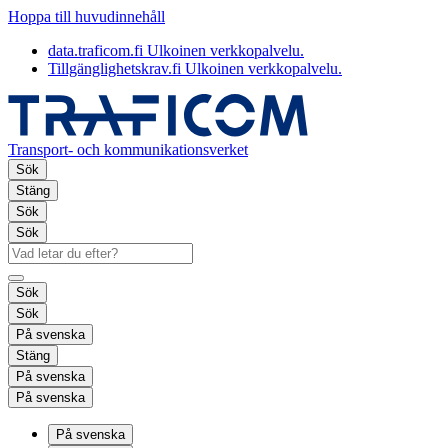
Hoppa till huvudinnehåll
data.traficom.fi
Ulkoinen verkkopalvelu.
Tillgänglighetskrav.fi
Ulkoinen verkkopalvelu.
Transport- och kommunikationsverket
Sök
Stäng
Sök
Sök
Sök
Sök
På svenska
Stäng
På svenska
På svenska
På svenska