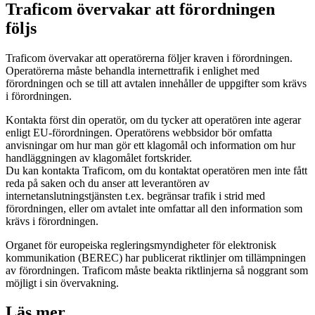
Traficom övervakar att förordningen
följs
Traficom övervakar att operatörerna följer kraven i förordningen.
Operatörerna måste behandla internettrafik i enlighet med
förordningen och se till att avtalen innehåller de uppgifter som krävs
i förordningen.
Kontakta först din operatör, om du tycker att operatören inte agerar
enligt EU-förordningen. Operatörens webbsidor bör omfatta
anvisningar om hur man gör ett klagomål och information om hur
handläggningen av klagomålet fortskrider.
Du kan kontakta Traficom, om du kontaktat operatören men inte fått
reda på saken och du anser att leverantören av
internetanslutningstjänsten t.ex. begränsar trafik i strid med
förordningen, eller om avtalet inte omfattar all den information som
krävs i förordningen.
Organet för europeiska regleringsmyndigheter för elektronisk
kommunikation (BEREC) har publicerat riktlinjer om tillämpningen
av förordningen. Traficom måste beakta riktlinjerna så noggrant som
möjligt i sin övervakning.
Läs mer