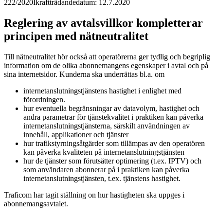
222/2020
Ikraftträdandedatum: 12.7.2020
Reglering av avtalsvillkor kompletterar
principen med nätneutralitet
Till nätneutralitet hör också att operatörerna ger tydlig och begriplig
information om de olika abonnemangens egenskaper i avtal och på
sina internetsidor. Kunderna ska underrättas bl.a. om
internetanslutningstjänstens hastighet i enlighet med
förordningen.
hur eventuella begränsningar av datavolym, hastighet och
andra parametrar för tjänstekvalitet i praktiken kan påverka
internetanslutningstjänsterna, särskilt användningen av
innehåll, applikationer och tjänster
hur trafikstyrningsåtgärder som tillämpas av den operatören
kan påverka kvaliteten på internetanslutningstjänsten
hur de tjänster som förutsätter optimering (t.ex. IPTV) och
som användaren abonnerar på i praktiken kan påverka
internetanslutningstjänsten, t.ex. tjänstens hastighet.
Traficom har tagit ställning on hur hastigheten ska uppges i
abonnemangsavtalet.