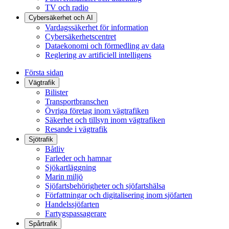
TV och radio
Cybersäkerhet och AI
Vardagssäkerhet för information
Cybersäkerhetscentret
Dataekonomi och förmedling av data
Reglering av artificiell intelligens
Första sidan
Vägtrafik
Bilister
Transportbranschen
Övriga företag inom vägtrafiken
Säkerhet och tillsyn inom vägtrafiken
Resande i vägtrafik
Sjötrafik
Båtliv
Farleder och hamnar
Sjökartläggning
Marin miljö
Sjöfartsbehörigheter och sjöfartshälsa
Författningar och digitalisering inom sjöfarten
Handelssjöfarten
Fartygspassagerare
Spårtrafik