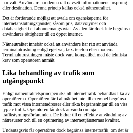
har valt. Användare har denna rätt oavsett informationens ursprung
eller destination. Denna princip kallas också nätneutralitet.
Det är fortfarande möjligt att avtala om egenskaperna för
internetanslutningstjänster, såsom pris, datavolymer och
datahastighet i ett abonnemangsavtal. Avtalen får dock inte begränsa
användares rättigheter till ett öppet internet.
Nätneutralitet innebär också att användare har rätt att använda
terminalutrustning enligt eget val, t.ex. telefon eller modem.
Terminalutrustningen måste dock vara kompatibel med de tekniska
krav som operatören anmält.
Lika behandling av trafik som
utgångspunkt
Enligt nätneutralitetsprincipen ska all internettrafik behandlas lika av
operatörerna. Operatören får i allmänhet inte till exempel begränsa
trafik mot vissa internetadresser eller rikta begränsningar till en viss
typ av trafik. Operatören får dock använda rimliga
trafikstyrningsförfaranden. De bidrar till en effektiv användning av
nätresurser och till en optimering av internettjänsternas kvalitet.
Undantagsvis får operatören dock begränsa internettrafik, om det är