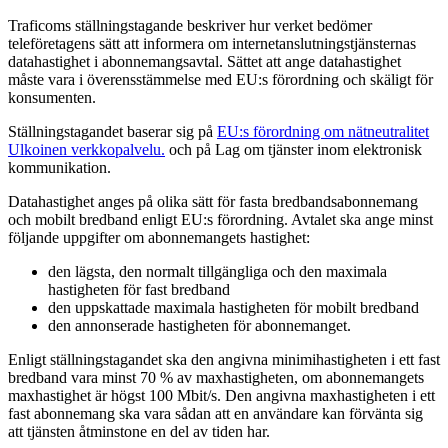
Traficoms ställningstagande beskriver hur verket bedömer
teleföretagens sätt att informera om internetanslutningstjänsternas
datahastighet i abonnemangsavtal. Sättet att ange datahastighet
måste vara i överensstämmelse med EU:s förordning och skäligt för
konsumenten.
Ställningstagandet baserar sig på
EU:s förordning om nätneutralitet
Ulkoinen verkkopalvelu.
och på Lag om tjänster inom elektronisk
kommunikation.
Datahastighet anges på olika sätt för fasta bredbandsabonnemang
och mobilt bredband enligt EU:s förordning. Avtalet ska ange minst
följande uppgifter om abonnemangets hastighet:
den lägsta, den normalt tillgängliga och den maximala
hastigheten för fast bredband
den uppskattade maximala hastigheten för mobilt bredband
den annonserade hastigheten för abonnemanget.
Enligt ställningstagandet ska den angivna minimihastigheten i ett fast
bredband vara minst 70 % av maxhastigheten, om abonnemangets
maxhastighet är högst 100 Mbit/s. Den angivna maxhastigheten i ett
fast abonnemang ska vara sådan att en användare kan förvänta sig
att tjänsten åtminstone en del av tiden har.