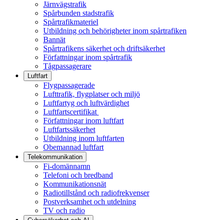
Järnvägstrafik
Spårbunden stadstrafik
Spårtrafikmateriel
Utbildning och behörigheter inom spårtrafiken
Bannät
Spårtrafikens säkerhet och driftsäkerhet
Författningar inom spårtrafik
Tågpassagerare
Luftfart
Flygpassagerade
Lufttrafik, flygplatser och miljö
Luftfartyg och luftvärdighet
Luftfartscertifikat
Författningar inom luftfart
Luftfartssäkerhet
Utbildning inom luftfarten
Obemannad luftfart
Telekommunikation
Fi-domännamn
Telefoni och bredband
Kommunikationsnät
Radiotillstånd och radiofrekvenser
Postverksamhet och utdelning
TV och radio