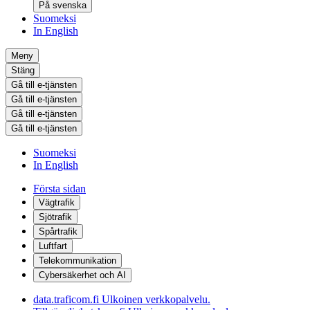
På svenska
Suomeksi
In English
Meny
Stäng
Gå till e-tjänsten
Gå till e-tjänsten
Gå till e-tjänsten
Gå till e-tjänsten
Suomeksi
In English
Första sidan
Vägtrafik
Sjötrafik
Spårtrafik
Luftfart
Telekommunikation
Cybersäkerhet och AI
data.traficom.fi
Ulkoinen verkkopalvelu.