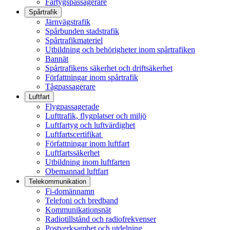
Fartygspassagerare
Spårtrafik
Järnvägstrafik
Spårbunden stadstrafik
Spårtrafikmateriel
Utbildning och behörigheter inom spårtrafiken
Bannät
Spårtrafikens säkerhet och driftsäkerhet
Författningar inom spårtrafik
Tågpassagerare
Luftfart
Flygpassagerade
Lufttrafik, flygplatser och miljö
Luftfartyg och luftvärdighet
Luftfartscertifikat
Författningar inom luftfart
Luftfartssäkerhet
Utbildning inom luftfarten
Obemannad luftfart
Telekommunikation
Fi-domännamn
Telefoni och bredband
Kommunikationsnät
Radiotillstånd och radiofrekvenser
Postverksamhet och utdelning