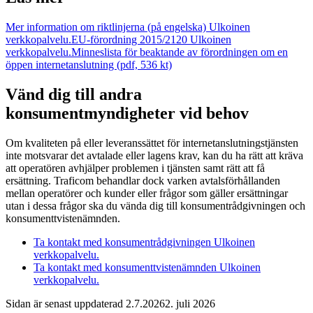
Mer information om riktlinjerna (på engelska)
Ulkoinen
verkkopalvelu.
EU-förordning 2015/2120
Ulkoinen
verkkopalvelu.
Minneslista för beaktande av förordningen om en
öppen internetanslutning (pdf, 536 kt)
Vänd dig till andra
konsumentmyndigheter vid behov
Om kvaliteten på eller leveranssättet för internetanslutningstjänsten
inte motsvarar det avtalade eller lagens krav, kan du ha rätt att kräva
att operatören avhjälper problemen i tjänsten samt rätt att få
ersättning. Traficom behandlar dock varken avtalsförhållanden
mellan operatörer och kunder eller frågor som gäller ersättningar
utan i dessa frågor ska du vända dig till konsumentrådgivningen och
konsumenttvistenämnden.
Ta kontakt med konsumentrådgivningen
Ulkoinen
verkkopalvelu.
Ta kontakt med konsumenttvistenämnden
Ulkoinen
verkkopalvelu.
Sidan är senast uppdaterad
2.7.2026
2. juli 2026