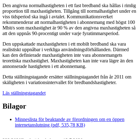
Den angivna normalhastigheten i ett fast bredband ska hållas i rimlig
proportion till maxhastigheten. Tillgång till normalhastighet under en
viss tidsperiod ska ingå i avtalet. Kommunikationsverket
rekommenderar att normalhastigheten i abonnemang med högst 100
Mbit/s som maxhastighet är 90 % av den angivna maxhastigheten så
att den uppnås 90-procentigt under varje fyratimmarsperiod.
Den uppskattade maxhastigheten i ett mobilt bredband ska vara
realistiskt uppnåbar i verkliga användningsförhållanden. Därmed
kan den definierade maxhastigheten inte vara abonnemangets
teoretiska maxhastighet. Maxhastigheten kan inte vara lägre än den
annonserade hastigheten i ett abonnemang.
Detta ställningstagande ersätter ställningstagandet från år 2011 om
skäligheten i variationsintervallet för bredbandshastigheter.
Läs ställningstagandet
Bilagor
Minneslista för beaktande av förordningen om en öppen
internetanslutning (pdf, 535,78 KB)