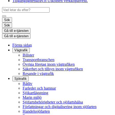
Tillgänglighetskrav.fi
Ulkoinen verkkopalvelu.
Sök
Sök
Gå till e-tjänsten
Gå till e-tjänsten
Första sidan
Vägtrafik
Bilister
Transportbranschen
Övriga företag inom vägtrafiken
Säkerhet och tillsyn inom vägtrafiken
Resande i vägtrafik
Sjötrafik
Båtliv
Farleder och hamnar
Sjökartläggning
Marin miljö
Sjöfartsbehörigheter och sjöfartshälsa
Författningar och digitalisering inom sjöfarten
Handelssjöfarten